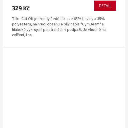
DETAIL
329 Kč
Tílko Cut Off je trendy šedé tílko ze 65% bavlny a 35%
polyesteru, na hrudi obsahuje bílý nápis "GymBeam" a
hluboké vykrojení po stranách v podpaží. Je vhodné na
cvičení, i na...