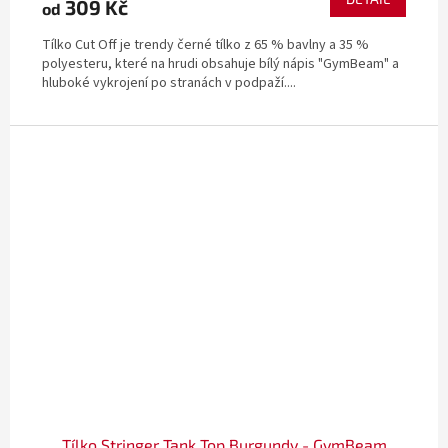
309 Kč
od
Tílko Cut Off je trendy černé tílko z 65 % bavlny a 35 %
polyesteru, které na hrudi obsahuje bílý nápis "GymBeam" a
hluboké vykrojení po stranách v podpaží....
Tílko Stringer Tank Top Burgundy - GymBeam