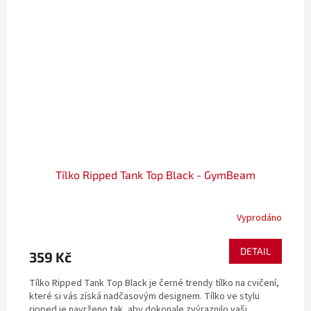
Tílko Ripped Tank Top Black - GymBeam
Vyprodáno
DETAIL
359 Kč
Tílko Ripped Tank Top Black je černé trendy tílko na cvičení,
které si vás získá nadčasovým designem. Tílko ve stylu
ripped je navrženo tak, aby dokonale zvýraznilo vaši...