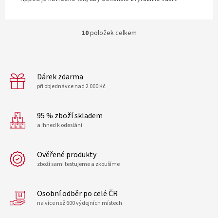
10
položek celkem
O
v
l
á
d
Dárek zdarma
a
při objednávce nad 2 000 Kč
c
í
p
95 % zboží skladem
r
a ihned k odeslání
v
k
y
Ověřené produkty
v
zboží sami testujeme a zkoušíme
ý
p
i
Osobní odběr po celé ČR
s
u
na více než 600 výdejních místech