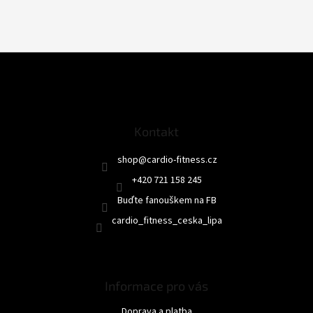
Z
á
p
a
t
Kontakt
í
shop
@
cardio-fitness.cz
+420 721 158 245
Buďte fanouškem na FB
cardio_fitness_ceska_lipa
Informace pro vás
Doprava a platba