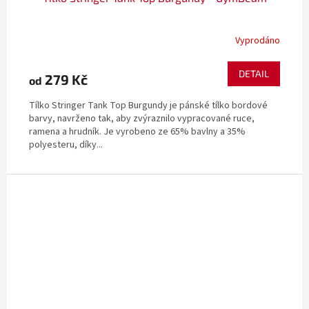
Vyprodáno
DETAIL
279 Kč
od
Tílko Stringer Tank Top Burgundy je pánské tílko bordové
barvy, navrženo tak, aby zvýraznilo vypracované ruce,
ramena a hrudník. Je vyrobeno ze 65% bavlny a 35%
polyesteru, díky...