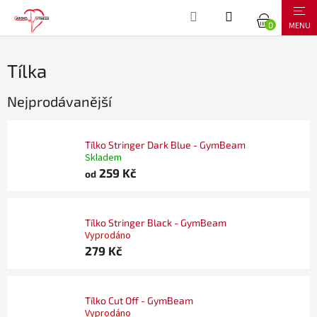
Přejít
NÁKUPNÍ
na
obsah
KOŠÍK
Tílka
Nejprodávanější
Tílko Stringer Dark Blue - GymBeam
Skladem
259 Kč
od
Tílko Stringer Black - GymBeam
Vyprodáno
279 Kč
Tílko Cut Off - GymBeam
Vyprodáno