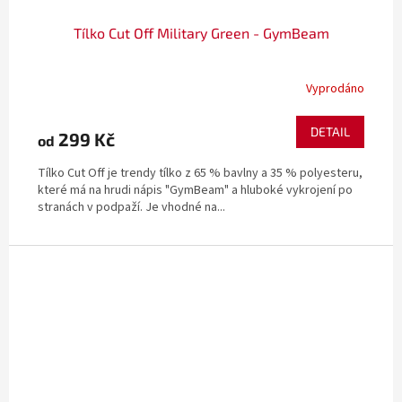
Tílko Cut Off Military Green - GymBeam
Vyprodáno
DETAIL
299 Kč
od
Tílko Cut Off je trendy tílko z 65 % bavlny a 35 % polyesteru,
které má na hrudi nápis "GymBeam" a hluboké vykrojení po
stranách v podpaží. Je vhodné na...