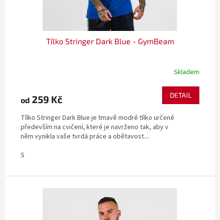
t
ů
Tílko Stringer Dark Blue - GymBeam
Skladem
DETAIL
259 Kč
od
Tílko Stringer Dark Blue je tmavě modré tílko určené
především na cvičení, které je navrženo tak, aby v
něm vynikla vaše tvrdá práce a obětavost....
S