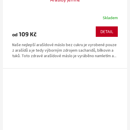
Skladem
DETAIL
109 Kč
od
Naše nejlepší arašídové máslo bez cukru je vyrobené pouze
z arašídů a je tedy výborným zdrojem sacharidů, bílkovin a
tuků. Toto zdravé arašídové máslo je vyráběno namletím a...