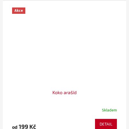
Akce
Koko arašíd
Skladem
DETAIL
199 Kč
od