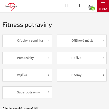
Přejít
NÁKUPNÍ
na
obsah
KOŠÍK
Fitness potraviny
Ořechy a semínka
Oříšková másla
Pomazánky
Pečivo
Vajíčka
Džemy
Superpotraviny
Nejprodávanější