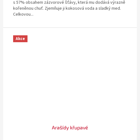
s 57% obsahem zázvorové šťávy, která mu dodává výrazně
kořeněnou chuť. Zjemňuje ji kokosová voda a sladký med.
Celkovou...
Akce
Arašídy křupavé