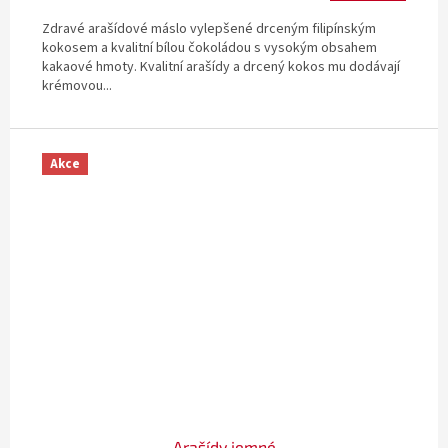
Zdravé arašídové máslo vylepšené drceným filipínským
kokosem a kvalitní bílou čokoládou s vysokým obsahem
kakaové hmoty. Kvalitní arašídy a drcený kokos mu dodávají
krémovou...
Akce
Arašídy jemné