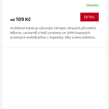
Skladem
DETAIL
109 Kč
od
Arašídové máslo je výborným zdrojem zdravých přírodních
bílkovin, sacharidů a tuků vyrobeny ze 100% loupaných
pražených arašídů přímo z Argentiny. Díky svému nízkému...