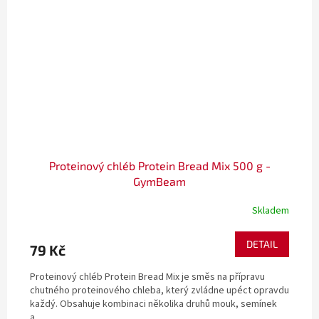
Proteinový chléb Protein Bread Mix 500 g -
GymBeam
Skladem
DETAIL
79 Kč
Proteinový chléb Protein Bread Mix je směs na přípravu
chutného proteinového chleba, který zvládne upéct opravdu
každý. Obsahuje kombinaci několika druhů mouk, semínek
a...