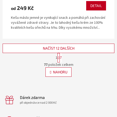
DETAIL
249 Kč
od
Kešu máslo jemné je vynikající snack a pomáhá při zachování
vyvážené zdravé stravy. Je to lahodný kešu krém ze 100%
kvalitních kešu ořechů na trhu. Díky vysokému množství...
NAČÍST 12 DALŠÍCH
S
1
7
t
O
r
77
položek celkem
v
á
l
NAHORU
n
á
k
d
o
v
a
á
c
n
í
Dárek zdarma
í
p
při objednávce nad 2 000 Kč
r
v
k