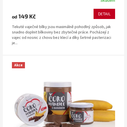
Skladem
DETAIL
149 Kč
od
Tekuté vaječné bílky jsou maximálně pohodlný způsob, jak
snadno doplnit bílkoviny bez zbytečné práce. Pocházejí z
vajec od nosnic z chovu bez klecí a díky šetrné pasterizaci
je...
Akce