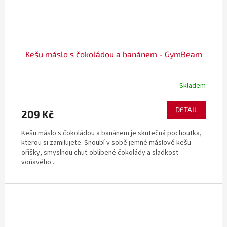
Kešu máslo s čokoládou a banánem - GymBeam
Skladem
DETAIL
209 Kč
Kešu máslo s čokoládou a banánem je skutečná pochoutka,
kterou si zamilujete. Snoubí v sobě jemné máslové kešu
oříšky, smyslnou chuť oblíbené čokolády a sladkost
voňavého...