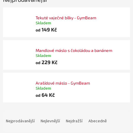
Tekuté vaječné bílky - GymBeam
Skladem
149 Kč
od
Mandlové máslo s čokoládou a banánem
Skladem
229 Kč
od
Arašídové máslo - GymBeam
Skladem
64 Kč
od
Ř
a
Nejprodávanější
Nejlevnější
Nejdražší
Abecedně
z