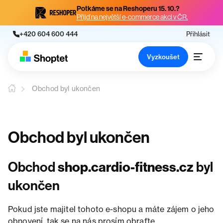
Potkáme se na Reshoperu 15. 10.?
Přijď na největší e-commerce akci v ČR.
+420 604 600 444
Přihlásit
Vyzkoušet
Obchod byl ukončen
Obchod byl ukončen
Obchod
shop.cardio-fitness.cz
byl
ukončen
Pokud jste majitel tohoto e-shopu a máte zájem o jeho
obnovení, tak se na nás prosím obraťte.