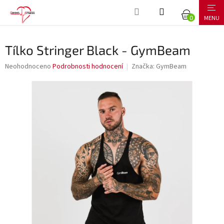
Přejít
NÁKUPNÍ
na
obsah
KOŠÍK
Tílko Stringer Black - GymBeam
Průměrné
Neohodnoceno
Podrobnosti hodnocení
Značka:
GymBeam
hodnocení
produktu
je
0,0
z
5
hvězdiček.