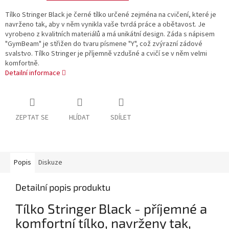
Tílko Stringer Black je černé tílko určené zejména na cvičení, které je
navrženo tak, aby v něm vynikla vaše tvrdá práce a obětavost. Je
vyrobeno z kvalitních materiálů a má unikátní design. Záda s nápisem
"GymBeam" je střižen do tvaru písmene "Y", což zvýrazní zádové
svalstvo. Tílko Stringer je příjemně vzdušné a cvičí se v něm velmi
komfortně.
Detailní informace
ZEPTAT SE
HLÍDAT
SDÍLET
Popis
Diskuze
Detailní popis produktu
Tílko Stringer Black - příjemné a
komfortní tílko, navrženy tak,