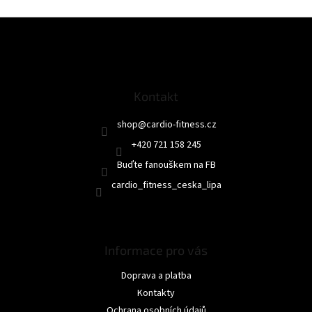
Z
á
p
a
t
Kontakt
í
shop
@
cardio-fitness.cz
+420 721 158 245
Buďte fanouškem na FB
cardio_fitness_ceska_lipa
Informace pro vás
Doprava a platba
Kontakty
Ochrana osobních údajů