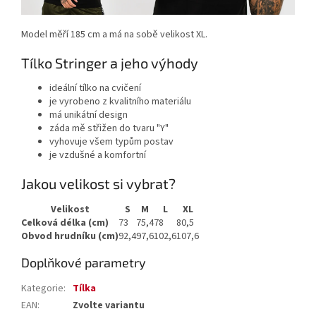
Model měří 185 cm a má na sobě velikost XL.
Tílko Stringer a jeho výhody
ideální tílko na cvičení
je vyrobeno z kvalitního materiálu
má unikátní design
záda mě střižen do tvaru "Y"
vyhovuje všem typům postav
je vzdušné a komfortní
Jakou velikost si vybrat?
Velikost
S
M
L
XL
Celková délka (cm)
73
75,4
78
80,5
Obvod hrudníku (cm)
92,4
97,6
102,6
107,6
Doplňkové parametry
Kategorie
:
Tílka
EAN
:
Zvolte variantu