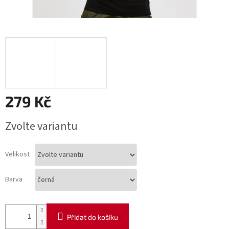
279 Kč
Měrná
Zvolte variantu
cena:
Velikost
Barva
Přidat do košíku