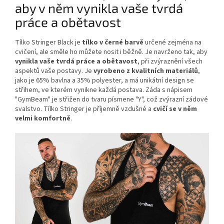
aby v něm vynikla vaše tvrdá
práce a obětavost
Tílko Stringer Black je
tílko v černé barvě
určené zejména na
cvičení, ale směle ho můžete nosit i běžně. Je navrženo tak, aby
vynikla vaše tvrdá práce a obětavost
, při zvýraznění všech
aspektů vaše postavy. Je
vyrobeno z kvalitních materiálů
,
jako je 65% bavlna a 35% polyester, a má unikátní design se
střihem, ve kterém vynikne každá postava. Záda s nápisem
"GymBeam" je střižen do tvaru písmene "Y", což zvýrazní zádové
svalstvo. Tílko Stringer je příjemně vzdušné a
cvičí se v něm
velmi komfortně
.