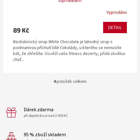
Vyprodáno
DETAIL
89 Kč
Bezkalorický sirup White Chocolate je lahodný sirup s
podmanivou příchutí bílé čokolády, u kterého se nemusíte
bát, že zhřešíte. Osvěží vaše fitness dezerty, přidá skvělou
chuť...
4
položek celkem
O
v
l
á
d
Dárek zdarma
a
při objednávce nad 2 000 Kč
c
í
p
95 % zboží skladem
r