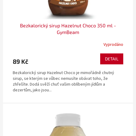
t
ů
Bezkalorický sirup Hazelnut Choco 350 ml -
GymBeam
Vyprodáno
DETAIL
89 Kč
Bezkalorický sirup Hazelnut Choco je mimořádně chutný
sirup, se kterým se vůbec nemusíte obávat toho, že
zhřešíte. Dodá svěží chuť vašim oblíbeným jídlům a
dezertům, jako jsou...