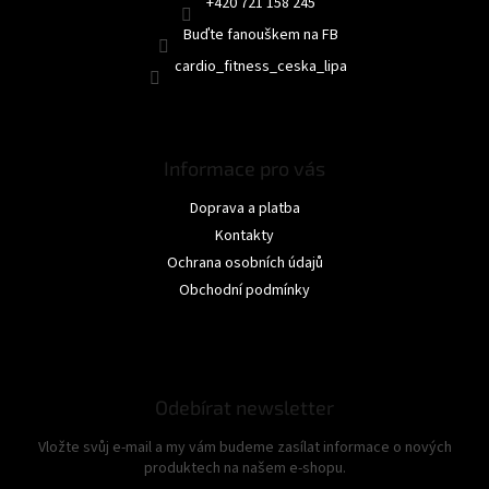
+420 721 158 245
Buďte fanouškem na FB
cardio_fitness_ceska_lipa
Informace pro vás
Doprava a platba
Kontakty
Ochrana osobních údajů
Obchodní podmínky
Odebírat newsletter
Vložte svůj e-mail a my vám budeme zasílat informace o nových
produktech na našem e-shopu.