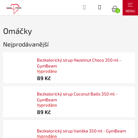
Přejít
NÁKUPNÍ
na
obsah
KOŠÍK
Omáčky
Nejprodávanější
Bezkalorický sirup Hazelnut Choco 350 ml -
GymBeam
Vyprodáno
89 Kč
Bezkalorický sirup Coconut Balls 350 ml -
GymBeam
Vyprodáno
89 Kč
Bezkalorický sirup Vanilka 350 ml - GymBeam
Vyprodáno