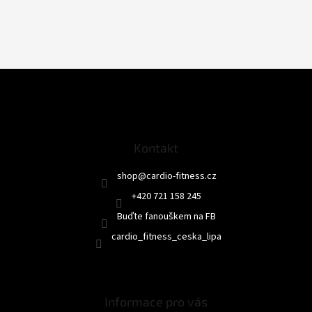
Z
á
p
a
t
Kontakt
í
shop
@
cardio-fitness.cz
+420 721 158 245
Buďte fanouškem na FB
cardio_fitness_ceska_lipa
Informace pro vás