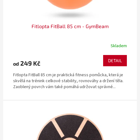
t
ů
Fitlopta FitBall 85 cm - GymBeam
Skladem
DETAIL
249 Kč
od
Fitlopta FitBall 85 cm je praktická fitness pomůcka, která je
skvělá na trénink celkové stability, rovnováhy a držení těla.
Zaoblený povrch vám také pomáhá udržovat správné...