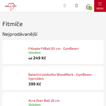
Přejít
NÁKUPNÍ
na
obsah
KOŠÍK
Fitmíče
Nejprodávanější
Fitlopta FitBall 85 cm - GymBeam
Skladem
249 Kč
od
Balanční podložka WoodWork - GymBeam
Vyprodáno
399 Kč
Acra Over Ball 26 cm
Skladem