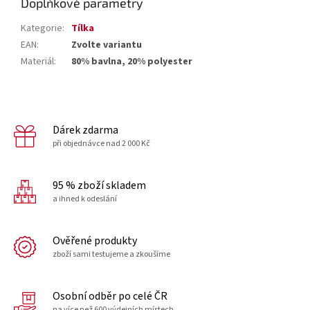
Doplňkové parametry
Kategorie
:
Tílka
EAN
:
Zvolte variantu
Materiál
:
80% bavlna, 20% polyester
Dárek zdarma
při objednávce nad 2 000 Kč
95 % zboží skladem
a ihned k odeslání
Ověřené produkty
zboží sami testujeme a zkoušíme
Osobní odběr po celé ČR
na více než 600 výdejních místech