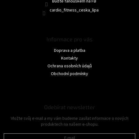
Buďte fanouškem na FB
cardio_fitness_ceska_lipa
Informace pro vás
Doprava a platba
Kontakty
Ochrana osobních údajů
Obchodní podmínky
Odebírat newsletter
Vložte svůj e-mail a my vám budeme zasílat informace o nových
produktech na našem e-shopu.
E-mail