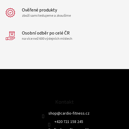
Ověřené produkty
zboží sami testujeme a zkoušíme
Osobní odběr po celé ČR
na více než 600 výdejních místech
Z
á
p
a
t
Kontakt
í
shop
@
cardio-fitness.cz
+420 721 158 245