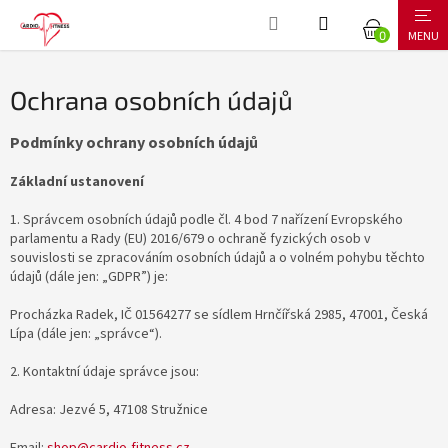
Přejít
NÁKUPNÍ
na
obsah
KOŠÍK
Ochrana osobních údajů
Podmínky ochrany osobních údajů
Základní ustanovení
1. Správcem osobních údajů podle čl. 4 bod 7 nařízení Evropského
parlamentu a Rady (EU) 2016/679 o ochraně fyzických osob v
souvislosti se zpracováním osobních údajů a o volném pohybu těchto
údajů (dále jen: „GDPR”) je:
Procházka Radek, IČ 01564277 se sídlem Hrnčířská 2985, 47001, Česká
Lípa (dále jen: „správce“).
2. Kontaktní údaje správce jsou:
Adresa: Jezvé 5, 47108 Stružnice
Email:
shop@cardio-fitness.cz