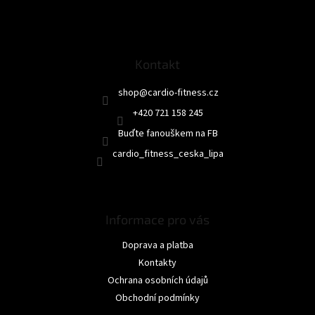
á
p
a
t
Kontakt
í
shop
@
cardio-fitness.cz
+420 721 158 245
Buďte fanouškem na FB
cardio_fitness_ceska_lipa
Informace pro vás
Doprava a platba
Kontakty
Ochrana osobních údajů
Obchodní podmínky