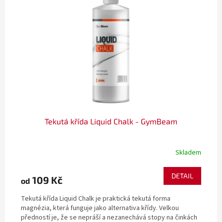
i
u
s
k
p
t
r
ů
o
d
u
k
t
ů
Tekutá křída Liquid Chalk - GymBeam
Skladem
DETAIL
109 Kč
od
Tekutá křída Liquid Chalk je praktická tekutá forma
magnézia, která funguje jako alternativa křídy. Velkou
předností je, že se nepráší a nezanechává stopy na činkách