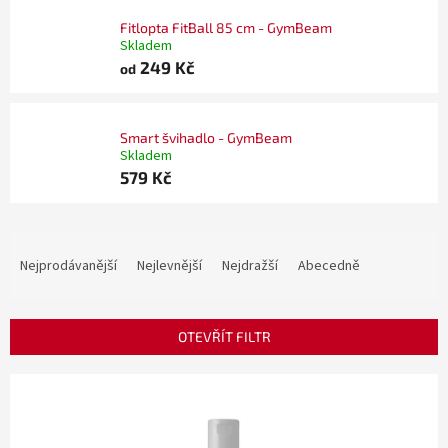
Fitlopta FitBall 85 cm - GymBeam
Skladem
249 Kč
od
Smart švihadlo - GymBeam
Skladem
579 Kč
Ř
a
Nejprodávanější
Nejlevnější
Nejdražší
Abecedně
z
e
n
OTEVŘÍT FILTR
í
p
V
r
ý
o
p
d