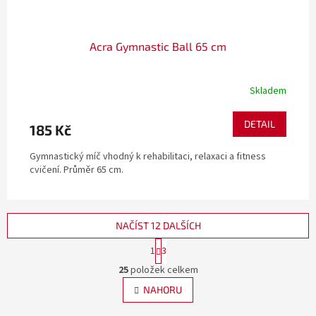
Acra Gymnastic Ball 65 cm
Skladem
DETAIL
185 Kč
Gymnastický míč vhodný k rehabilitaci, relaxaci a fitness
cvičení. Průměr 65 cm.
NAČÍST 12 DALŠÍCH
S
1
3
t
O
r
25
položek celkem
v
á
l
NAHORU
n
á
k
o