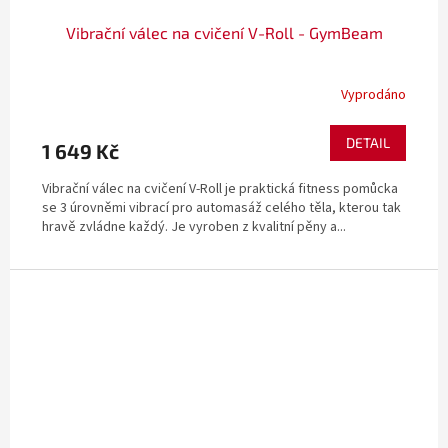
Vibrační válec na cvičení V-Roll - GymBeam
Vyprodáno
DETAIL
1 649 Kč
Vibrační válec na cvičení V-Roll je praktická fitness pomůcka
se 3 úrovněmi vibrací pro automasáž celého těla, kterou tak
hravě zvládne každý. Je vyroben z kvalitní pěny a...