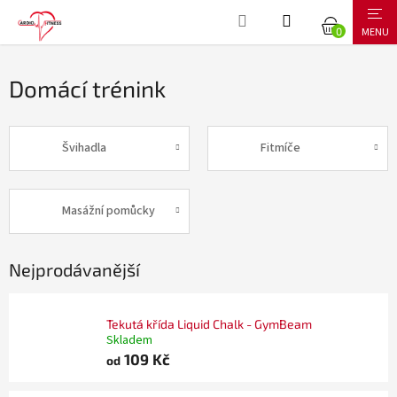
Přejít
NÁKUPNÍ
na
obsah
KOŠÍK
Domácí trénink
Švihadla
Fitmíče
Masážní pomůcky
Nejprodávanější
Tekutá křída Liquid Chalk - GymBeam
Skladem
109 Kč
od