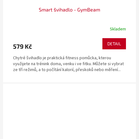
Smart švihadlo - GymBeam
Skladem
DETAIL
579 Kč
Chytré švihadlo je praktická fitness pomůcka, kterou
využijete na trénink doma, venku i ve fitku. Můžete si vybrat
ze tří režimů, a to počítání kalorií, přeskoků nebo měření...