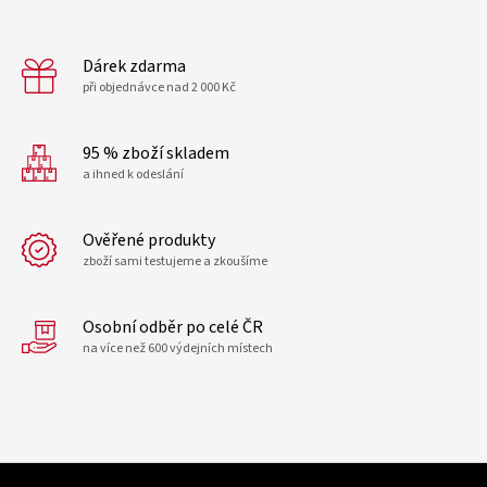
d
v
a
á
c
n
í
Dárek zdarma
í
p
při objednávce nad 2 000 Kč
r
v
k
95 % zboží skladem
y
a ihned k odeslání
v
ý
p
Ověřené produkty
i
zboží sami testujeme a zkoušíme
s
u
Osobní odběr po celé ČR
na více než 600 výdejních místech
Z