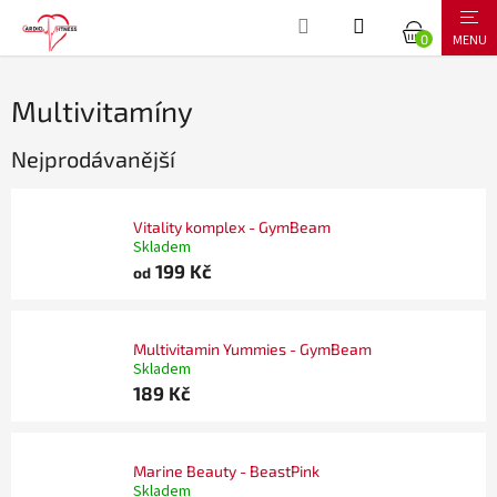
Přejít
NÁKUPNÍ
na
obsah
KOŠÍK
Multivitamíny
Nejprodávanější
Vitality komplex - GymBeam
Skladem
199 Kč
od
Multivitamin Yummies - GymBeam
Skladem
189 Kč
Marine Beauty - BeastPink
Skladem