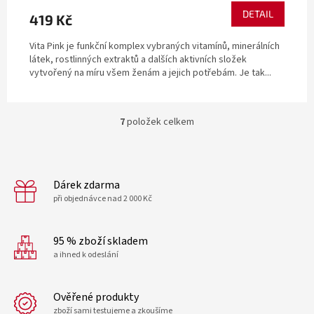
DETAIL
419 Kč
Vita Pink je funkční komplex vybraných vitamínů, minerálních
látek, rostlinných extraktů a dalších aktivních složek
vytvořený na míru všem ženám a jejich potřebám. Je tak...
7
položek celkem
O
v
l
á
d
Dárek zdarma
a
při objednávce nad 2 000 Kč
c
í
p
95 % zboží skladem
r
a ihned k odeslání
v
k
y
Ověřené produkty
v
zboží sami testujeme a zkoušíme
ý