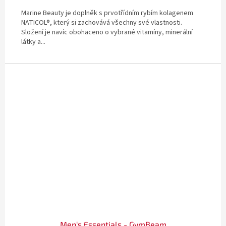
Marine Beauty je doplněk s prvotřídním rybím kolagenem
NATICOL®, který si zachovává všechny své vlastnosti.
Složení je navíc obohaceno o vybrané vitamíny, minerální
látky a...
Men‘s Essentials - GymBeam