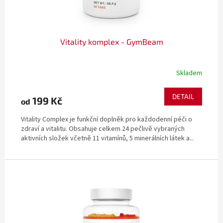
t
ů
Vitality komplex - GymBeam
Skladem
DETAIL
199 Kč
od
Vitality Complex je funkční doplněk pro každodenní péči o
zdraví a vitalitu. Obsahuje celkem 24 pečlivě vybraných
aktivních složek včetně 11 vitamínů, 5 minerálních látek a...