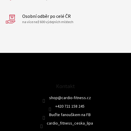
p
i
Osobní odběr po celé ČR
s
u
na více než 600 výdejních místech
Z
á
p
a
t
Kontakt
í
shop
@
cardio-fitness.cz
+420 721 158 245
Buďte fanouškem na FB
cardio_fitness_ceska_lipa