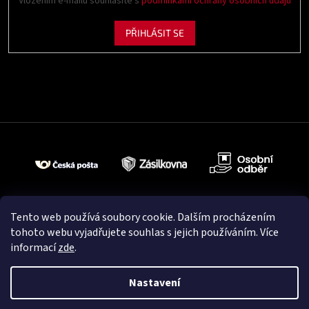
Vložením e-mailu souhlasíte s
podmínkami ochrany osobních údajů
PŘIHLÁSIT SE
Tento web používá soubory cookie. Dalším procházením
tohoto webu vyjadřujete souhlas s jejich používáním. Více
informací
zde
.
Nastavení
Vytvořil Shoptet