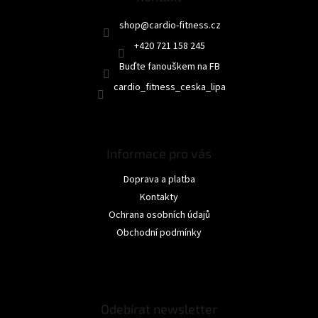
í
shop
@
cardio-fitness.cz
+420 721 158 245
Buďte fanouškem na FB
cardio_fitness_ceska_lipa
Informace pro vás
Doprava a platba
Kontakty
Ochrana osobních údajů
Obchodní podmínky
Odebírat newsletter