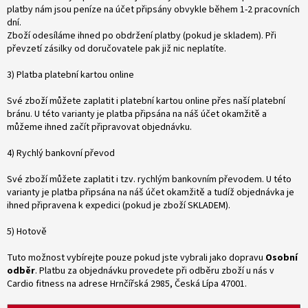
platby nám jsou peníze na účet připsány obvykle během 1-2 pracovních
dní.
Zboží odesíláme ihned po obdržení platby (pokud je skladem). Při
převzetí zásilky od doručovatele pak již nic neplatíte.
3) Platba platební kartou online
Své zboží můžete zaplatit i platební kartou online přes naší platební
bránu. U této varianty je platba připsána na náš účet okamžitě a
můžeme ihned začít připravovat objednávku.
4) Rychlý bankovní převod
Své zboží můžete zaplatit i tzv. rychlým bankovním převodem. U této
varianty je platba připsána na náš účet okamžitě a tudíž objednávka je
ihned připravena k expedici (pokud je zboží SKLADEM).
5) Hotově
Tuto možnost vybírejte pouze pokud jste vybrali jako dopravu
Osobní
odběr
. Platbu za objednávku provedete při odběru zboží u nás v
Cardio fitness na adrese Hrnčířská 2985, Česká Lípa 47001.