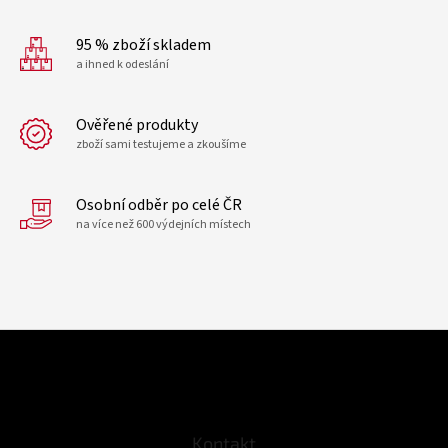
95 % zboží skladem
a ihned k odeslání
Ověřené produkty
zboží sami testujeme a zkoušíme
Osobní odběr po celé ČR
na více než 600 výdejních místech
Z
á
p
a
t
Kontakt