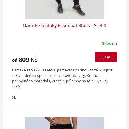
t
ů
Dámské tepláky Essential Black - STRIX
Skladem
DETAIL
809 Kč
od
Dámské tepláky Essential perfektně padnou na tělo, a jsou
tak vhodné na sport i volnočasové aktivity. Kromě
pohodlného materiálu, který je příjemný na těle, vynikají
také...
XL