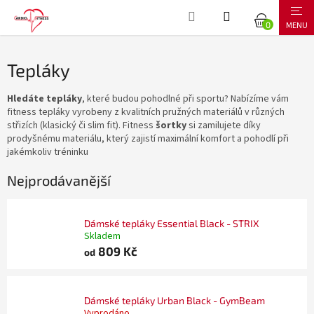
Přejít
NÁKUPNÍ
na
obsah
KOŠÍK
Tepláky
Hledáte tepláky
, které budou pohodlné při sportu? Nabízíme vám
fitness tepláky vyrobeny z kvalitních pružných materiálů v různých
střizích (klasický či slim fit). Fitness
šortky
si zamilujete díky
prodyšnému materiálu, který zajistí maximální komfort a pohodlí při
jakémkoliv tréninku
Nejprodávanější
Dámské tepláky Essential Black - STRIX
Skladem
809 Kč
od
Dámské tepláky Urban Black - GymBeam
Vyprodáno