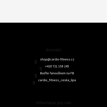
Z
á
p
a
t
Kontakt
í
shop
@
cardio-fitness.cz
+420 721 158 245
Buďte fanouškem na FB
cardio_fitness_ceska_lipa
Informace pro vás