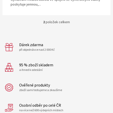
poskytuje jemnou,...
2
položek celkem
O
v
l
á
d
Dárek zdarma
a
při objednávce nad 2 000 Kč
c
í
p
95 % zboží skladem
r
a ihned k odeslání
v
k
y
Ověřené produkty
v
zboží sami testujeme a zkoušíme
ý
p
i
Osobní odběr po celé ČR
s
u
na více než 600 výdejních místech