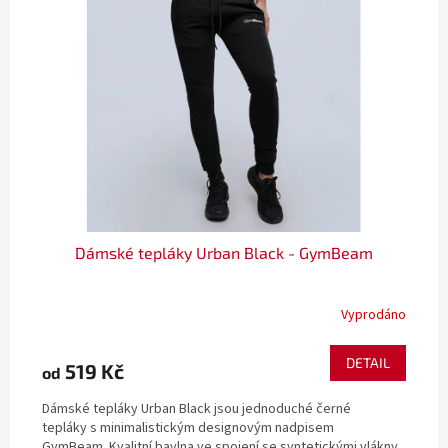
Dámské tepláky Urban Black - GymBeam
Vyprodáno
DETAIL
519 Kč
od
Dámské tepláky Urban Black jsou jednoduché černé
tepláky s minimalistickým designovým nadpisem
GymBeam. Kvalitní bavlna ve spojení se syntetickými vlákny