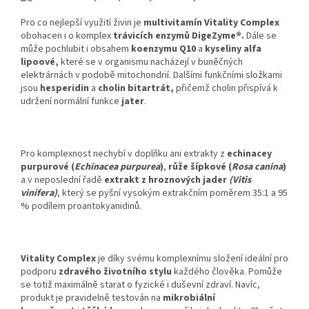
Pro co nejlepší využití živin je
multivitamín Vitality Complex
obohacen i o komplex
trávicích enzymů DigeZyme®.
Dále se
může pochlubit i obsahem
koenzymu Q10
a
kyseliny alfa
lipoové,
které se v organismu nacházejí v buněčných
elektrárnách v podobě mitochondrií.
Dalšími funkčními složkami
jsou
hesperidin
a
cholin bitartrát,
přičemž
cholin přispívá k
udržení normální funkce
jater
.
Pro komplexnost nechybí v doplňku ani extrakty z
echinacey
purpurové (
Echinacea purpurea
)
,
růže šípkové (
Rosa canina
)
a v neposlední řadě
extrakt z hroznových jader
(Vitis
vinifera)
, který se pyšní vysokým extrakčním poměrem 35:1 a 95
% podílem proantokyanidinů.
Vitality Complex
je díky svému komplexnímu složení ideální pro
podporu
zdravého životního stylu
každého člověka. Pomůže
se totiž maximálně starat o fyzické i duševní zdraví. Navíc,
produkt je pravidelně testován na
mikrobiální