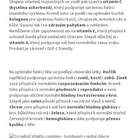
Skupinu vitamínů rozpustných ve vodě pak uzavírá
vitamín C
(kyselina askorbová),
který podporuje správnou funkci
imunitního systému. Kromě toho se podílí i na optimální tvorbě
kolagenu
pro správnou funkci kostí, chrupavek, krevních cév a
kůže. Souvisí tak i se
zdravým pohybem
a vzhledem.
Nemůžeme však zapomenout ani na
vitamín E,
který přispívá k
ochraně buněk před oxidačním stresem. Stejně důležitý je i
vitamín A
, který podporuje udržení normálního stavu zraku.
Produkt je zároveň i GLP-1 friendly.
Na optimální funkci těla se podílejí i minerální látky.
Hořčík
například podporuje správnou funkci
svalů, kostí
i
zubů. Zinek
zase přispívá k normálním
rozpoznávacím funkcím.
Kromě
toho přispívá i k normální
plodnosti
a
reprodukci
a navíc
podporuje udržení normální
hladiny testosteronu v krvi.
Stejně jako
selen
působí příznivě i na zdraví vlasů a nehtů.
Chrom
zase přispívá k udržení
normální hladiny glukózy
v
krvi. Důležitou roli má i
železo
, které přispívá k normální tvorbě
červených krvinek i
hemoglobinu
a dále podporuje
přenos
kyslíku
v těle.