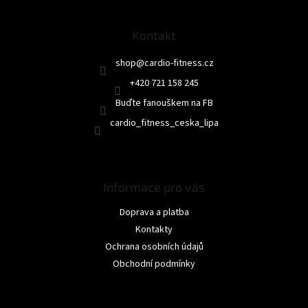
a
t
Kontakt
í
shop
@
cardio-fitness.cz
+420 721 158 245
Buďte fanouškem na FB
cardio_fitness_ceska_lipa
Informace pro vás
Doprava a platba
Kontakty
Ochrana osobních údajů
Obchodní podmínky