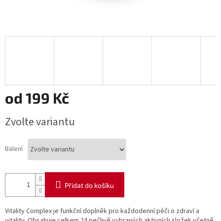
od
199 Kč
Měrná
Zvolte variantu
cena:
Balení
Přidat do košíku
Vitality Complex je funkční doplněk pro každodenní péči o zdraví a
vitalitu. Obsahuje celkem 24 pečlivě vybraných aktivních složek včetně