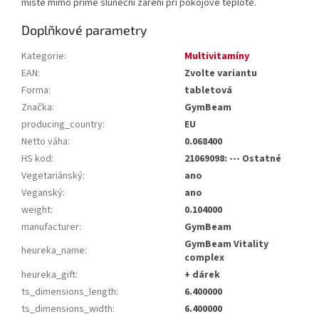
místě mimo přímé sluneční záření při pokojové teplotě.
Doplňkové parametry
Kategorie
:
Multivitamíny
EAN
:
Zvolte variantu
Forma
:
tabletová
Značka
:
GymBeam
producing_country
:
EU
Netto váha
:
0.068400
HS kod
:
21069098: --- Ostatné
Vegetariánský
:
ano
Veganský
:
ano
weight
:
0.104000
manufacturer
:
GymBeam
GymBeam Vitality
heureka_name
:
complex
heureka_gift
:
+ dárek
ts_dimensions_length
:
6.400000
ts_dimensions_width
:
6.400000