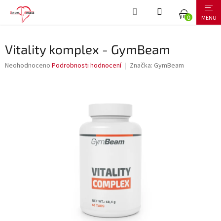
Přejít
NÁKUPNÍ
na
obsah
KOŠÍK
Vitality komplex - GymBeam
Průměrné
Neohodnoceno
Podrobnosti hodnocení
Značka:
GymBeam
hodnocení
produktu
je
0,0
z
5
hvězdiček.