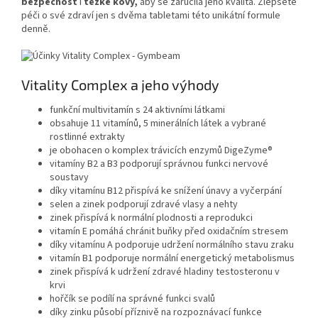
bezpečnost
i
těžké kovy,
aby se zaručila jeho kvalita. Zlepšete
péči o své zdraví jen s dvěma tabletami této unikátní formule
denně.
Vitality Complex a jeho výhody
funkční multivitamín s 24 aktivními látkami
obsahuje 11 vitamínů, 5 minerálních látek a vybrané
rostlinné extrakty
je obohacen o komplex trávicích enzymů DigeZyme®
vitamíny B2 a B3 podporují správnou funkci nervové
soustavy
díky vitamínu B12 přispívá ke snížení únavy a vyčerpání
selen a zinek podporují zdravé vlasy a nehty
zinek přispívá k normální plodnosti a reprodukci
vitamín E pomáhá chránit buňky před oxidačním stresem
díky vitamínu A
podporuje udržení normálního stavu zraku
vitamín B1 podporuje normální energetický metabolismus
zinek přispívá k udržení zdravé hladiny testosteronu v
krvi
hořčík se podílí na správné funkci svalů
díky zinku působí příznivě na rozpoznávací funkce