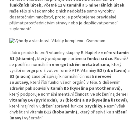
funkčních látek,
včetně
11 vitamínů
a
5 minerálních látek.
Naše tělo si však mnoho z nich nedokáže samo vyrobit v
dostatečném množství, proto je potřebujeme pravidelně
přijímat prostřednictvím stravy nebo je doplňovat pomocí
suplementů.
Jádro produktu tvoří vitamíny skupiny B. Najdete v něm
vitamín
B1 (thiamin),
který podporuje správnou
funkci srdce.
Rovněž
se podílí na normálním
energetickém metabolismu,
který
vyrábí energii pro život ve formě ATP. Vitamíny
B2 (riboflavin)
a
B3 (niacin)
zase přispívají k normální činnosti
nervové
soustavy,
která řídí funkci všech orgánů v těle. S duševním
zdravím pak souvisí
vitamín B5 (kyselina pantothenová),
který podporuje normální mentální činnost. Ve složení najdeme i
vitamíny B6 (pyridoxin), B7 (biotin) a B9 (kyselina listová),
které hrají roli v udržení správné funkce
psychiky
. Nesmí však
chybět ani vitamín
B12 (kobalamin),
který přispívá ke
snížení
únavy
i vyčerpání.