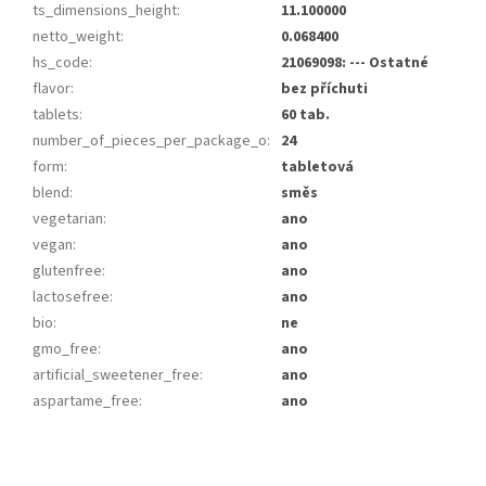
ts_dimensions_height
:
11.100000
netto_weight
:
0.068400
hs_code
:
21069098: --- Ostatné
flavor
:
bez příchuti
tablets
:
60 tab.
number_of_pieces_per_package_o
:
24
form
:
tabletová
blend
:
směs
vegetarian
:
ano
vegan
:
ano
glutenfree
:
ano
lactosefree
:
ano
bio
:
ne
gmo_free
:
ano
artificial_sweetener_free
:
ano
aspartame_free
:
ano