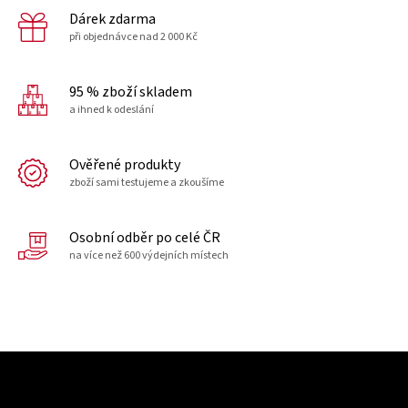
Dárek zdarma
při objednávce nad 2 000 Kč
95 % zboží skladem
a ihned k odeslání
Ověřené produkty
zboží sami testujeme a zkoušíme
Osobní odběr po celé ČR
na více než 600 výdejních místech
Z
á
p