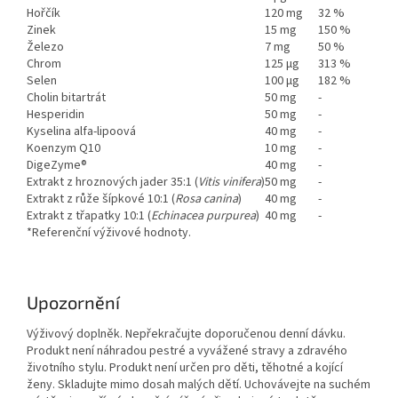
Hořčík
120 mg
32 %
Zinek
15 mg
150 %
Železo
7 mg
50 %
Chrom
125 μg
313 %
Selen
100 μg
182 %
Cholin bitartrát
50 mg
-
Hesperidin
50 mg
-
Kyselina alfa-lipoová
40 mg
-
Koenzym Q10
10 mg
-
DigeZyme®
40 mg
-
Extrakt z hroznových jader 35:1 (
Vitis vinifera
)
50 mg
-
Extrakt z růže šípkové 10:1 (
Rosa canina
)
40 mg
-
Extrakt z třapatky 10:1 (
Echinacea purpurea
)
40 mg
-
*Referenční výživové hodnoty.
Upozornění
Výživový doplněk. Nepřekračujte doporučenou denní dávku.
Produkt není náhradou pestré a vyvážené stravy a zdravého
životního stylu. Produkt není určen pro děti, těhotné a kojící
ženy. Skladujte mimo dosah malých dětí. Uchovávejte na suchém