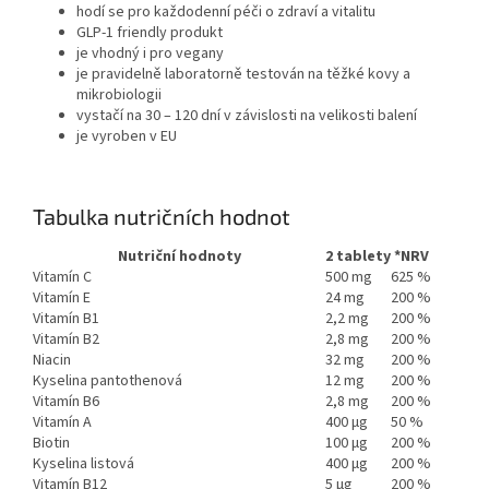
hodí se pro každodenní péči o zdraví a vitalitu
GLP-1 friendly produkt
je vhodný i pro vegany
je pravidelně laboratorně testován na těžké kovy a
mikrobiologii
vystačí na 30 – 120 dní v závislosti na velikosti balení
je vyroben v EU
Tabulka nutričních hodnot
Nutriční hodnoty
2 tablety
*NRV
Vitamín C
500 mg
625 %
Vitamín E
24 mg
200 %
Vitamín B1
2,2 mg
200 %
Vitamín B2
2,8 mg
200 %
Niacin
32 mg
200 %
Kyselina pantothenová
12 mg
200 %
Vitamín B6
2,8 mg
200 %
Vitamín A
400 μg
50 %
Biotin
100 μg
200 %
Kyselina listová
400 μg
200 %
Vitamín B12
5 μg
200 %