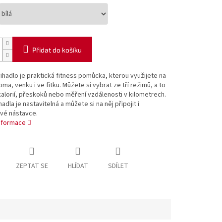
Přidat do košíku
ihadlo je praktická fitness pomůcka, kterou využijete na
oma, venku i ve fitku. Můžete si vybrat ze tří režimů, a to
kalorií, přeskoků nebo měření vzdálenosti v kilometrech.
adla je nastavitelná a můžete si na něj připojit i
vé nástavce.
informace
ZEPTAT SE
HLÍDAT
SDÍLET