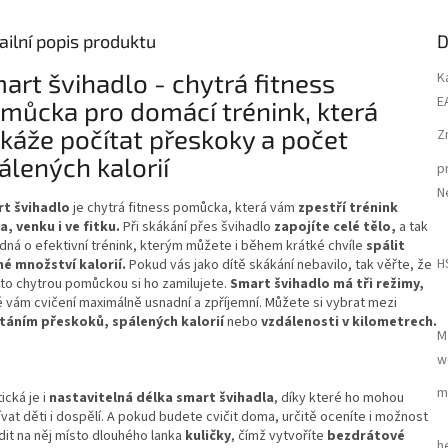
ailní popis produktu
D
art švihadlo - chytrá fitness
K
E
můcka pro domácí trénink, která
káže počítat přeskoky a počet
Z
álených kalorií
p
N
t švihadlo
je chytrá fitness pomůcka, která vám
zpestří trénink
, venku i ve fitku.
Při skákání přes švihadlo
zapojíte celé tělo,
a tak
edná o efektivní trénink, kterým můžete i během krátké chvíle
spálit
H
né množství kalorií.
Pokud vás jako dítě skákání nebavilo, tak věřte, že
uto chytrou pomůckou si ho zamilujete.
Smart švihadlo má tři režimy,
é vám cvičení maximálně usnadní a zpříjemní. Můžete si vybrat mezi
táním přeskoků, spálených kalorií
nebo
vzdálenosti v kilometrech.
M
w
m
ická je i
nastavitelná délka smart švihadla
, díky které ho mohou
vat děti i dospělí. A pokud budete cvičit doma, určitě oceníte i možnost
dit na něj místo dlouhého lanka
kuličky
, čímž vytvoříte
bezdrátové
h