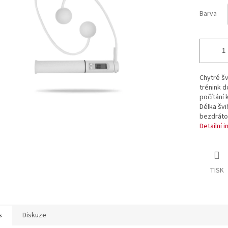
ek.
Barva
Chytré šv
trénink d
počítání 
Délka švih
bezdráto
Detailní 
TISK
s
Diskuze