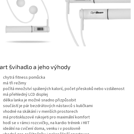
rt švihadlo a jeho výhody
chytrá fitness pomůcka
má tři režimy
počítá množství spálených kalorií, počet přeskoků nebo vzdálenost
má přehledný LCD displej
délka lanka je možné snadno přizpůsobit
součástí je pár bezdrátových nástavců s kuličkami
vhodné na skákání i v menších prostorech
má protiskluzové rukojeti pro maximální komfort
hodí se v rámci rozcvičky, na kardio trénink i HIIT
ideální na cvičení doma, venku i v posilovně