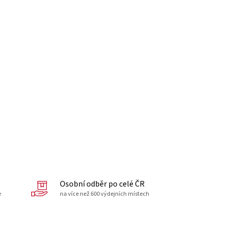
Osobní odběr po celé ČR
e
na více než 600 výdejních místech