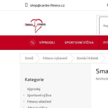
Přejít
shop@cardio-fitness.cz
na
obsah
VÝPRODEJ
SPORTOVNÍ VÝŽIVA
FI
Domů
Fitness vybavení
Domácí trénink
P
Sma
o
Přeskočit
s
Průměr
Neohod
Kategorie
kategorie
t
hodnoce
r
produkt
Výprodej
a
je
Sportovní výživa
0,0
n
z
Fitness oblečení
n
5