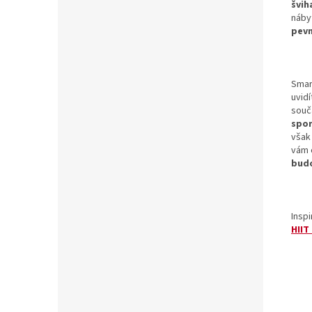
švih
náby
pev
Smar
uvid
součá
spo
však
vám 
bud
Inspi
HIIT