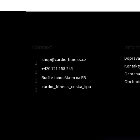
Z
á
p
a
t
Kontakt
Infor
í
Doprava 
shop
@
cardio-fitness.cz
Kontakt
+420 721 158 245
Ochrana
Buďte fanouškem na FB
Obchodn
cardio_fitness_ceska_lipa