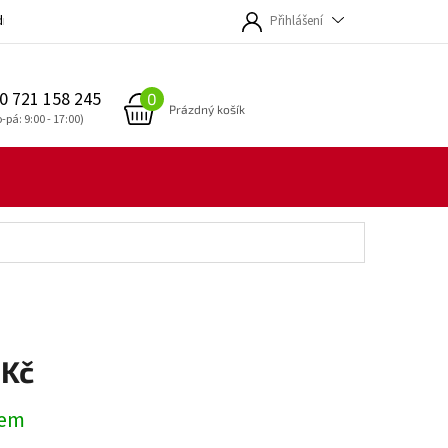
dmínky
Přihlášení
0 721 158 245
NÁKUPNÍ
Prázdný košík
KOŠÍK
 Kč
dem