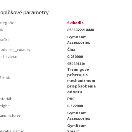
oplňkové parametry
ategorie
:
Švihadla
AN
:
8586022214448
GymBeam
načka
:
Accessories
roducing_country
:
Čína
etto váha
:
0.230000
95069110: ---
Tréningové
prístroje s
S kod
:
mechanizmom
prispôsobenia
odporu
ateriál
:
PVC
eight
:
0.322000
GymBeam
anufacturer
:
Accessories
GymBeam
eureka_name
:
Smart