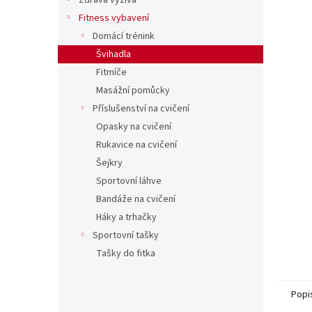
í
Zdravá výživa
hvězdič
p
Fitness vybavení
a
Domácí trénink
n
Švihadla
e
Fitmíče
l
Masážní pomůcky
Příslušenství na cvičení
Opasky na cvičení
Rukavice na cvičení
Šejkry
Sportovní láhve
Bandáže na cvičení
Háky a trhačky
Sportovní tašky
Tašky do fitka
Popi