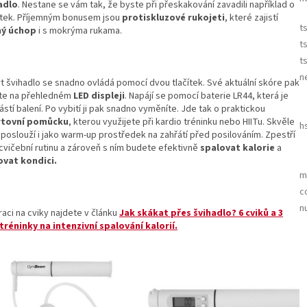
adlo
. Nestane se vám tak, že byste při přeskakování zavadili například o
tek. Příjemným bonusem jsou
protiskluzové rukojeti
, které zajistí
t
ný úchop
i s mokrýma rukama.
t
t
n
t švihadlo se snadno ovládá pomocí dvou tlačítek. Své aktuální skóre pak
íte na přehledném
LED displeji
. Napájí se pomocí baterie LR44, která je
stí balení. Po vybití ji pak snadno vyměníte. Jde tak o praktickou
rtovní pomůcku
, kterou využijete při kardio tréninku nebo HIITu. Skvěle
h
 poslouží i jako warm-up prostředek na zahřátí před posilováním. Zpestří
cvičební rutinu a zároveň s ním budete efektivně
spalovat kalorie
a
ovat kondici.
m
c
n
raci na cviky najdete v článku
Jak skákat přes švihadlo? 6 cviků a 3
 tréninky na intenzivní spalování kalorií.