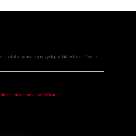
me zasílat informace o nových produktech na našem e-
dmínkami ochrany osobních údajů