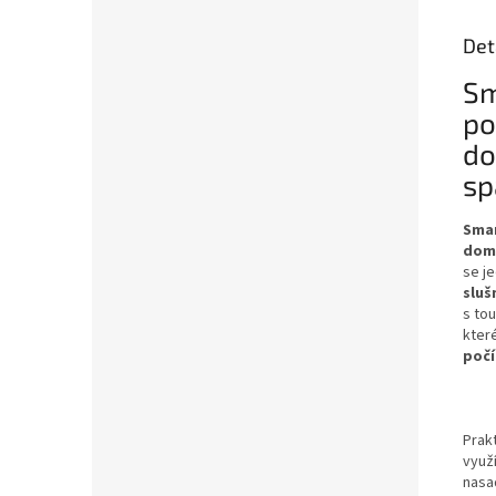
Det
Sm
po
do
sp
Smar
doma
se j
sluš
s to
kter
počí
Prakt
využí
nasa