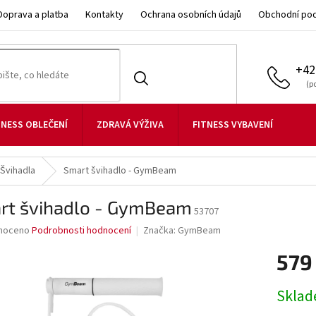
Doprava a platba
Kontakty
Ochrana osobních údajů
Obchodní po
+42
TNESS OBLEČENÍ
ZDRAVÁ VÝŽIVA
FITNESS VYBAVENÍ
Švihadla
Smart švihadlo - GymBeam
rt švihadlo - GymBeam
53707
né
noceno
Podrobnosti hodnocení
Značka:
GymBeam
ní
579
u
Měrná
Skla
cena: