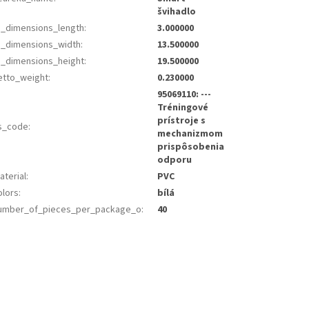
švihadlo
s_dimensions_length
:
3.000000
s_dimensions_width
:
13.500000
s_dimensions_height
:
19.500000
etto_weight
:
0.230000
95069110: ---
Tréningové
prístroje s
s_code
:
mechanizmom
prispôsobenia
odporu
aterial
:
PVC
olors
:
bílá
umber_of_pieces_per_package_o
:
40