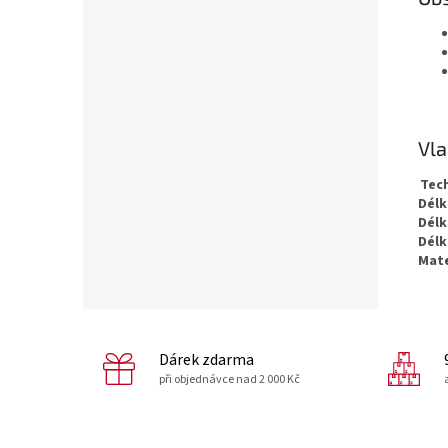
Vla
Tec
Délk
Délk
Délk
Mate
Dárek zdarma
při objednávce nad 2 000 Kč