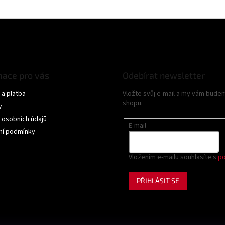
mace pro vás
Odebírat newsletter
a platba
Vložte svůj e-mail a my vám bude
shopu.
y
 osobních údajů
E-mail
í podmínky
Vložením e-mailu souhlasíte s
po
PŘIHLÁSIT SE