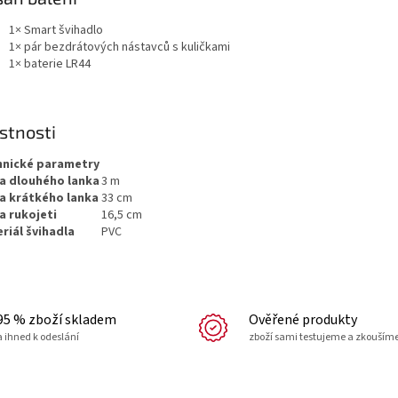
1× Smart švihadlo
1× pár bezdrátových nástavců s kuličkami
1× baterie LR44
stnosti
hnické parametry
a dlouhého lanka
3 m
a krátkého lanka
33 cm
a rukojeti
16,5 cm
riál švihadla
PVC
95 % zboží skladem
Ověřené produkty
a ihned k odeslání
zboží sami testujeme a zkouším