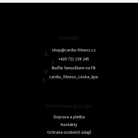
Z
á
p
a
t
Kontakt
í
shop
@
cardio-fitness.cz
+420 721 158 245
Buďte fanouškem na FB
cardio_fitness_ceska_lipa
Informace pro vás
Doprava a platba
Kontakty
Ochrana osobních údajů