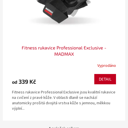
o
k
d
t
u
ů
k
t
ů
Fitness rukavice Professional Exclusive -
MADMAX
Vyprodáno
DETAIL
339 Kč
od
Fitness rukavice Professional Exclusive jsou kvalitní rukavice
na cvičení z pravé kůže. V oblasti dlaně se nachází
anatomicky prošitá dvojitá vrstva kůže s jemnou, měkkou
výplní...