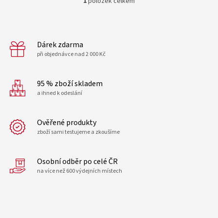
1
položek celkem
O
v
l
á
d
Dárek zdarma
a
při objednávce nad 2 000 Kč
c
í
p
95 % zboží skladem
r
a ihned k odeslání
v
k
y
Ověřené produkty
v
zboží sami testujeme a zkoušíme
ý
p
i
Osobní odběr po celé ČR
s
u
na více než 600 výdejních místech