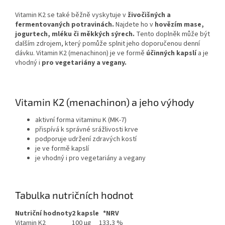
Vitamin K2 se také běžně vyskytuje v
živočišných a
fermentovaných potravinách.
Najdete ho v
hovězím mase,
jogurtech, mléku či měkkých sýrech.
Tento doplněk může být
dalším zdrojem, který pomůže splnit jeho doporučenou denní
dávku. Vitamin K2 (menachinon) je ve formě
účinných kapslí
a je
vhodný i
pro vegetariány a vegany.
Vitamin K2 (menachinon) a jeho výhody
aktivní forma vitaminu K (MK-7)
přispívá k správné srážlivosti krve
podporuje udržení zdravých kostí
je ve formě kapslí
je vhodný i pro vegetariány a vegany
Tabulka nutričních hodnot
Nutriční hodnoty
2 kapsle
*NRV
Vitamin K2
100 μg
133,3 %