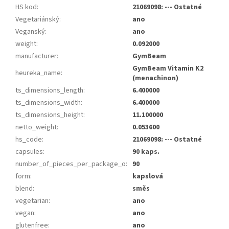
HS kod
:
21069098: --- Ostatné
Vegetariánský
:
ano
Veganský
:
ano
weight
:
0.092000
manufacturer
:
GymBeam
GymBeam Vitamin K2
heureka_name
:
(menachinon)
ts_dimensions_length
:
6.400000
ts_dimensions_width
:
6.400000
ts_dimensions_height
:
11.100000
netto_weight
:
0.053600
hs_code
:
21069098: --- Ostatné
capsules
:
90 kaps.
number_of_pieces_per_package_o
:
90
form
:
kapslová
blend
:
směs
vegetarian
:
ano
vegan
:
ano
glutenfree
:
ano