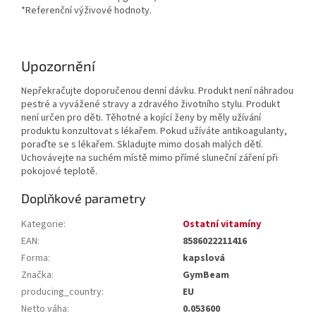
*Referenční výživové hodnoty.
Upozornění
Nepřekračujte doporučenou denní dávku. Produkt není náhradou
pestré a vyvážené stravy a zdravého životního stylu. Produkt
není určen pro děti. Těhotné a kojící ženy by měly užívání
produktu konzultovat s lékařem. Pokud užíváte antikoagulanty,
poraďte se s lékařem. Skladujte mimo dosah malých dětí.
Uchovávejte na suchém místě mimo přímé sluneční záření při
pokojové teplotě.
Doplňkové parametry
Kategorie
:
Ostatní vitamíny
EAN
:
8586022211416
Forma
:
kapslová
Značka
:
GymBeam
producing_country
:
EU
Netto váha
:
0.053600