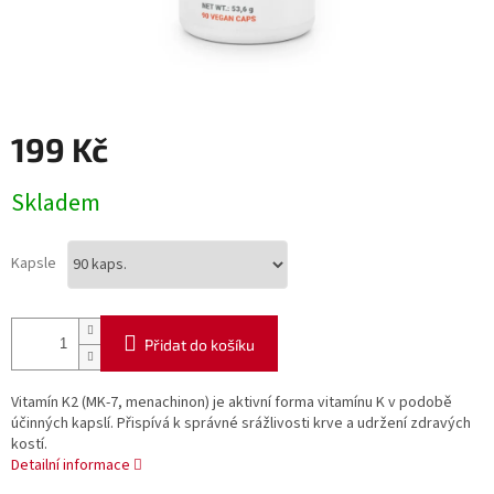
199 Kč
Měrná
Skladem
cena:
Kapsle
Přidat do košíku
Vitamín K2 (MK-7, menachinon) je aktivní forma vitamínu K v podobě
účinných kapslí. Přispívá k správné srážlivosti krve a udržení zdravých
kostí.
Detailní informace