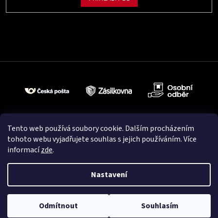
Tento web používá soubory cookie. Dalším procházením
tohoto webu vyjadřujete souhlas s jejich používáním. Více
informací
zde
.
Nastavení
Vytvořil Shoptet
Odmítnout
Souhlasím
Copyright 2026
Cardio Fitness
. Všechna práva vyhrazena.