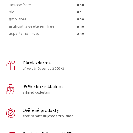
lactosefree
:
ano
bio
:
ne
gmo_free
:
ano
artificial_sweetener_free
:
ano
aspartame_free
:
ano
Dárek zdarma
při objednávce nad 2 000 Kč
95 % zboží skladem
a ihned k odeslání
Ověřené produkty
zboží sami testujeme a zkoušíme