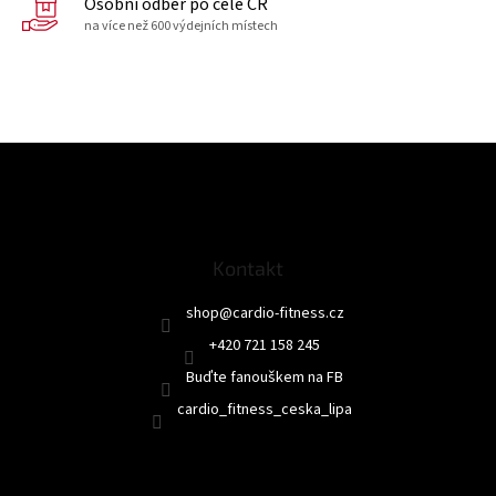
Osobní odběr po celé ČR
na více než 600 výdejních místech
Z
á
p
a
t
Kontakt
í
shop
@
cardio-fitness.cz
+420 721 158 245
Buďte fanouškem na FB
cardio_fitness_ceska_lipa