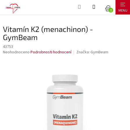
Přejít
NÁKUPNÍ
na
obsah
KOŠÍK
Vitamín K2 (menachinon) -
GymBeam
43753
Průměrné
Neohodnoceno
Podrobnosti hodnocení
Značka:
GymBeam
hodnocení
produktu
je
0,0
z
5
hvězdiček.