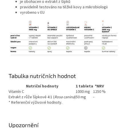
je obohacen o extrakt z šípků
pravidelně testováno na těžké kovy a mikrobiologii
vyrobeno v EU
Tabulka nutričních hodnot
Nutriční hodnoty
1 tableta
*NRV
Vitamín C
1000 mg
1250 %
Extrakt z růže šípkové 4:1 (
Rosa canina
)
50 mg
-
* Referenční výživové hodnoty.
Upozornění