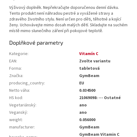
Výživový doplněk. Nepřekračujte doporučenou denní dávku.
Tento produkt není náhradou pestré a vyvážené stravy a
zdravého životního stylu. Není určen pro děti, těhotné a kojící
ženy. Uchovávejte mimo dosah malých dětí. Skladujte na suchém
místě mimo slunečního záření při pokojové teplotě.
Doplňkové parametry
Kategorie
:
Vitamín C
EAN
:
Zvolte variantu
Forma
:
tabletová
Značka
:
GymBeam
producing_country
:
EU
Netto váha
:
0.034500
HS kod
:
21069098: --- Ostatné
Vegetariánský
:
ano
Veganský
:
ano
weight
:
0.056000
manufacturer
:
GymBeam
GymBeam Vitamin C