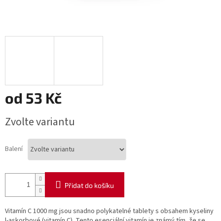
od
53 Kč
Měrná
Zvolte variantu
cena:
Balení
Přidat do košíku
Vitamín C 1000 mg jsou snadno polykatelné tablety s obsahem ​​kyseliny
l-askorbové (vitamín C). Tento esenciální vitamín je známý tím, že se