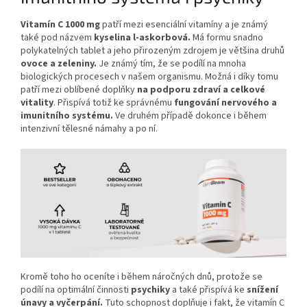
Vitamín C 1000 mg
patří mezi esenciální vitamíny a je známý
také pod názvem ​​
kyselina l-askorbová.
Má formu snadno
polykatelných tablet a jeho přirozeným zdrojem je většina druhů
ovoce a zeleniny.
Je známý tím, že se podílí na mnoha
biologických procesech v našem organismu. Možná i díky tomu
patří mezi oblíbené doplňky
na podporu zdraví a celkové
vitality
. Přispívá totiž ke správnému
fungování nervového a
imunitního systému.
Ve druhém případě dokonce i během
intenzivní tělesné námahy a po ní.
Kromě toho ho oceníte i během náročných dnů, protože se
podílí na optimální činnosti
psychiky
a také přispívá ke
snížení
únavy a vyčerpání.
Tuto schopnost doplňuje i fakt, že vitamín C