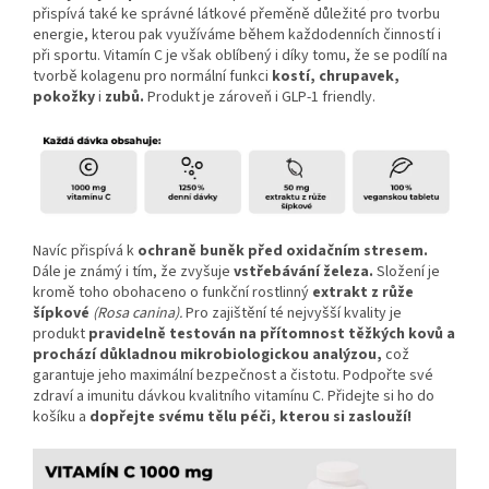
přispívá také ke správné látkové přeměně důležité pro tvorbu
energie, kterou pak využíváme během každodenních činností i
při sportu.
Vitamín C je však oblíbený i díky tomu, že se podílí na
tvorbě kolagenu pro normální funkci
kostí,
chrupavek,
pokožky
i
zubů.
Produkt je zároveň i GLP‑1 friendly.
Navíc přispívá k
ochraně buněk před oxidačním stresem.
Dále je známý i tím, že zvyšuje
vstřebávání železa
.
Složení je
kromě toho obohaceno o funkční rostlinný
extrakt z růže
šípkové
(Rosa canina).
Pro zajištění té nejvyšší kvality je
produkt
pravidelně testován na přítomnost těžkých kovů a
prochází důkladnou mikrobiologickou analýzou,
což
garantuje jeho maximální bezpečnost a čistotu. Podpořte své
zdraví a imunitu dávkou kvalitního vitamínu C. Přidejte si ho do
košíku a
dopřejte svému tělu péči, kterou si zaslouží!