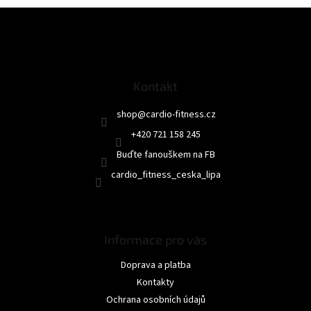
Z
á
p
a
t
Kontakt
í
shop
@
cardio-fitness.cz
+420 721 158 245
Buďte fanouškem na FB
cardio_fitness_ceska_lipa
Informace pro vás
Doprava a platba
Kontakty
Ochrana osobních údajů