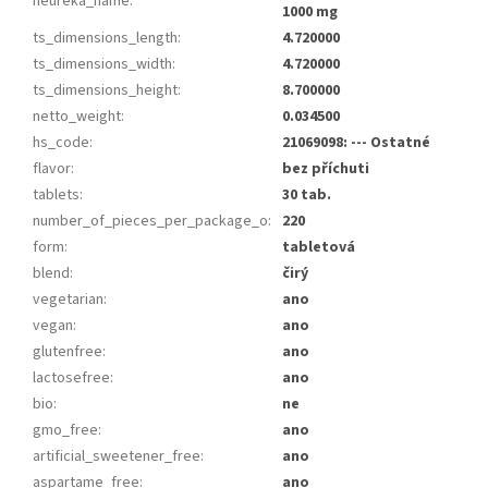
heureka_name
:
1000 mg
ts_dimensions_length
:
4.720000
ts_dimensions_width
:
4.720000
ts_dimensions_height
:
8.700000
netto_weight
:
0.034500
hs_code
:
21069098: --- Ostatné
flavor
:
bez příchuti
tablets
:
30 tab.
number_of_pieces_per_package_o
:
220
form
:
tabletová
blend
:
čirý
vegetarian
:
ano
vegan
:
ano
glutenfree
:
ano
lactosefree
:
ano
bio
:
ne
gmo_free
:
ano
artificial_sweetener_free
:
ano
aspartame_free
:
ano