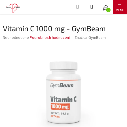
Přejít
NÁKUPNÍ
na
obsah
KOŠÍK
Vitamín C 1000 mg - GymBeam
Průměrné
Neohodnoceno
Podrobnosti hodnocení
Značka:
GymBeam
hodnocení
produktu
je
0,0
z
5
hvězdiček.