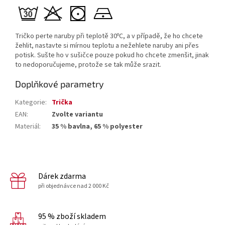
Tričko perte
naruby při teplotě
30ºC,
a v případě, že ho chcete
žehlit, nastavte si mírnou teplotu a nežehlete naruby ani přes
potisk. Sušte ho v sušičce pouze pokud ho chcete zmenšit, jinak
to nedoporučujeme, protože se tak může srazit.
Doplňkové parametry
Kategorie
:
Trička
EAN
:
Zvolte variantu
Materiál
:
35 % bavlna, 65 % polyester
Dárek zdarma
při objednávce nad 2 000 Kč
95 % zboží skladem