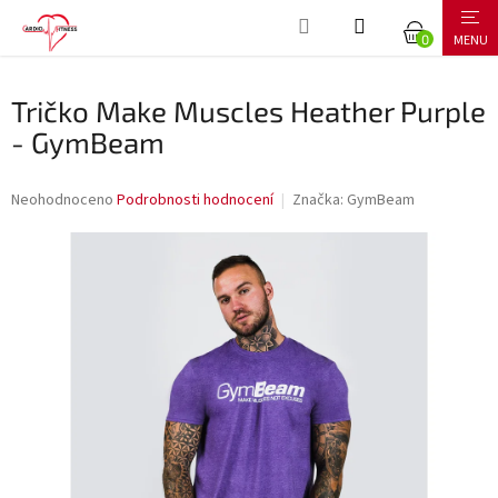
Přejít
NÁKUPNÍ
na
obsah
KOŠÍK
Tričko Make Muscles Heather Purple
- GymBeam
Průměrné
Neohodnoceno
Podrobnosti hodnocení
Značka:
GymBeam
hodnocení
produktu
je
0,0
z
5
hvězdiček.