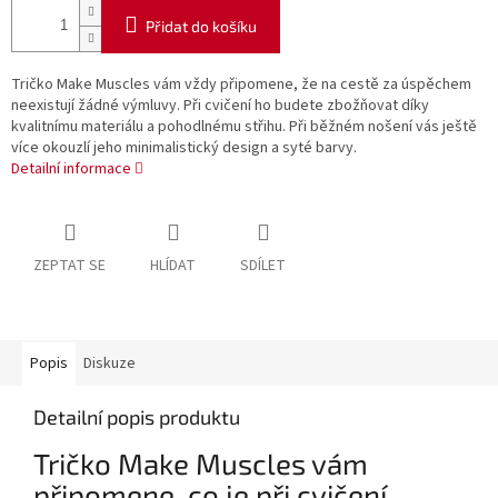
Přidat do košíku
Tričko Make Muscles vám vždy připomene, že na cestě za úspěchem
neexistují žádné výmluvy. Při cvičení ho budete zbožňovat díky
kvalitnímu materiálu a pohodlnému střihu. Při běžném nošení vás ještě
více okouzlí jeho minimalistický design a syté barvy.
Detailní informace
ZEPTAT SE
HLÍDAT
SDÍLET
Popis
Diskuze
Detailní popis produktu
Tričko Make Muscles vám
připomene, co je při cvičení