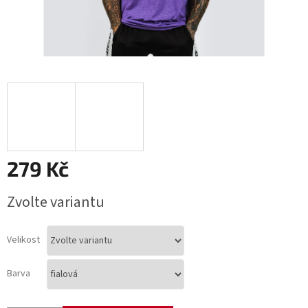
279 Kč
Měrná
Zvolte variantu
cena:
Velikost
Barva