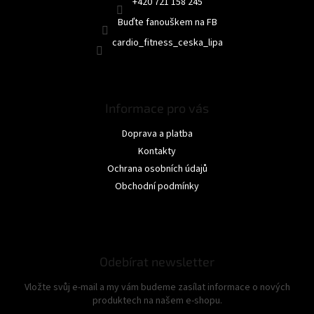
+420 721 158 245
Buďte fanouškem na FB
cardio_fitness_ceska_lipa
Informace pro vás
Doprava a platba
Kontakty
Ochrana osobních údajů
Obchodní podmínky
Odebírat newsletter
Vložte svůj e-mail a my vám budeme zasílat informace o nových
produktech na našem e-shopu.