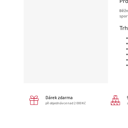
Pro
Běžně
spor
Trh
Dárek zdarma
při objednávce nad 2 000 Kč