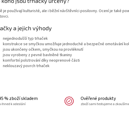
 koho jsou trhačky určeny?
 je používají kulturisté, ale i běžní návštěvníci posilovny. Ocení je také poweli
tovci.
ačky a jejich výhody
nejjednodušší typ trhaček
konstrukce se smyčkou umožňuje jednoduché a bezpečné omotávání ko
jsou ukončeny očkem, smyčkou na provléknutí
jsou vyrobeny z pevné bavlněné tkaniny
komfortní polstrování díky neoprenové části
neklouzavý povrch trhaček
95 % zboží skladem
Ověřené produkty
a ihned k odeslání
zboží sami testujeme a zkouším