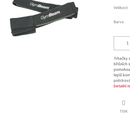
ek.
Velikost
Barva
Trhačky s
břišních 
pomohou v
lepší ko
polstrov
Detailní 
TISK