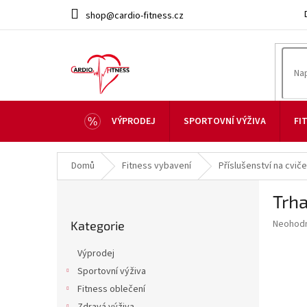
Přejít
shop@cardio-fitness.cz
na
obsah
VÝPRODEJ
SPORTOVNÍ VÝŽIVA
FI
Domů
Fitness vybavení
Příslušenství na cviče
P
Trh
o
Přeskočit
s
Průměr
Neohod
Kategorie
kategorie
t
hodnoce
r
produkt
Výprodej
a
je
Sportovní výživa
0,0
n
z
Fitness oblečení
n
5