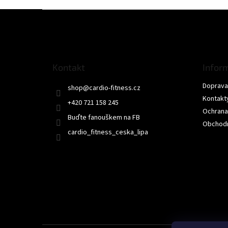
Z
á
p
a
t
Kontakt
Infor
í
Doprava 
shop
@
cardio-fitness.cz
Kontakt
+420 721 158 245
Ochrana
Buďte fanouškem na FB
Obchodn
cardio_fitness_ceska_lipa