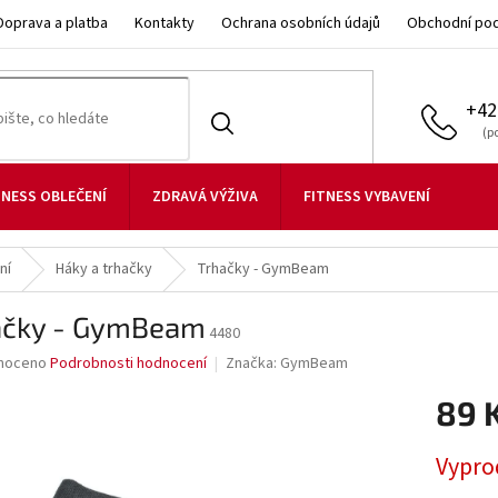
Doprava a platba
Kontakty
Ochrana osobních údajů
Obchodní po
+42
TNESS OBLEČENÍ
ZDRAVÁ VÝŽIVA
FITNESS VYBAVENÍ
ní
Háky a trhačky
Trhačky - GymBeam
ačky - GymBeam
4480
né
noceno
Podrobnosti hodnocení
Značka:
GymBeam
ní
89 
u
Měrná
Vypro
cena: