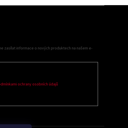
me zasílat informace o nových produktech na našem e-
dmínkami ochrany osobních údajů