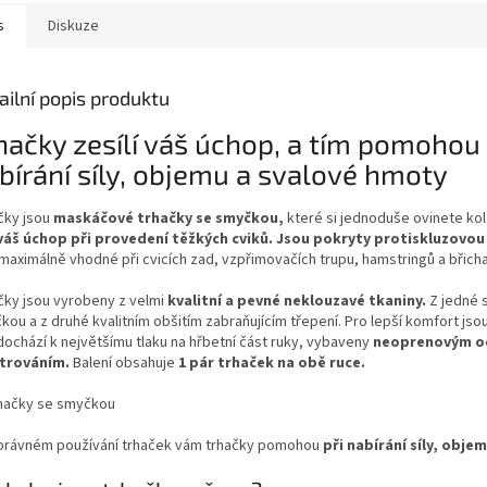
s
Diskuze
ailní popis produktu
hačky zesílí váš úchop, a tím pomohou 
bírání síly, objemu a svalové hmoty
čky jsou
maskáčové trhačky se smyčkou,
které si jednoduše ovinete ko
váš úchop při provedení těžkých cviků.
Jsou pokryty protiskluzovou
 maximálně vhodné při cvicích zad, vzpřimovačích trupu, hamstringů a břicha
čky jsou vyrobeny z velmi
kvalitní a pevné neklouzavé tkaniny.
Z jedné 
ou a z druhé kvalitním obšitím zabraňujícím třepení. Pro lepší komfort jsou
dochází k největšímu tlaku na hřbetní část ruky, vybaveny
neoprenovým o
trováním.
Balení obsahuje
1 pár trhaček na obě ruce.
správném používání trhaček vám trhačky pomohou
při nabírání síly, obje