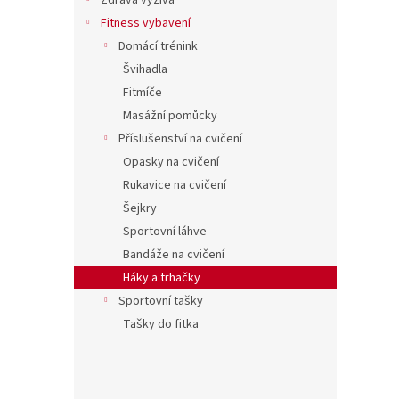
í
Zdravá výživa
hvězdič
p
Fitness vybavení
a
Domácí trénink
n
Švihadla
e
Fitmíče
l
Masážní pomůcky
Příslušenství na cvičení
Opasky na cvičení
Rukavice na cvičení
Šejkry
Sportovní láhve
Bandáže na cvičení
Háky a trhačky
Sportovní tašky
Tašky do fitka