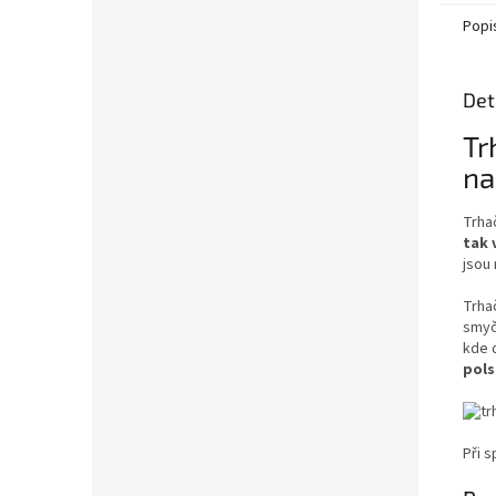
Popi
Det
Tr
na
Trha
tak 
jsou
Trha
smyčk
kde 
pols
Při 