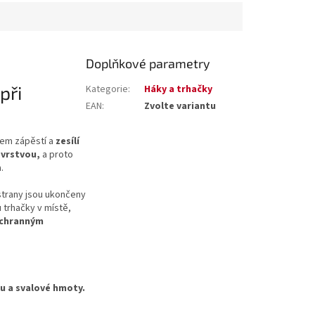
Doplňkové parametry
při
Kategorie
:
Háky a trhačky
EAN
:
Zvolte variantu
lem zápěstí a
zesílí
 vrstvou,
a proto
.
strany jsou ukončeny
 trhačky v místě,
chranným
mu a svalové hmoty.