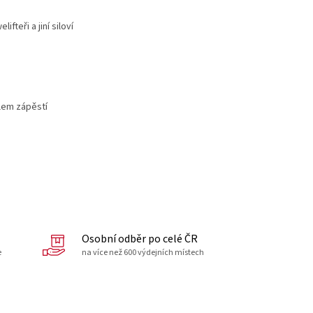
fteři a jiní siloví
lem zápěstí
Osobní odběr po celé ČR
e
na více než 600 výdejních místech