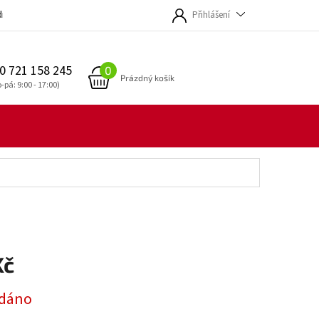
dmínky
Přihlášení
0 721 158 245
NÁKUPNÍ
Prázdný košík
KOŠÍK
Kč
dáno