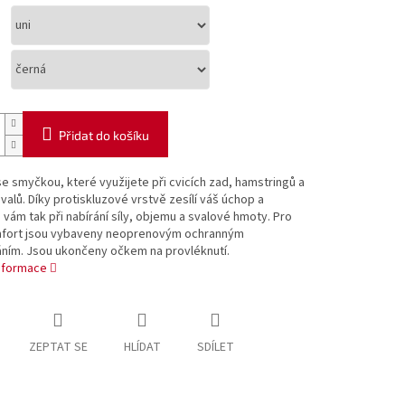
Přidat do košíku
e smyčkou, které využijete při cvicích zad, hamstringů a
svalů. Díky protiskluzové vrstvě zesílí váš úchop a
ám tak při nabírání síly, objemu a svalové hmoty. Pro
mfort jsou vybaveny neoprenovým ochranným
áním. Jsou ukončeny očkem na provléknutí.
informace
ZEPTAT SE
HLÍDAT
SDÍLET