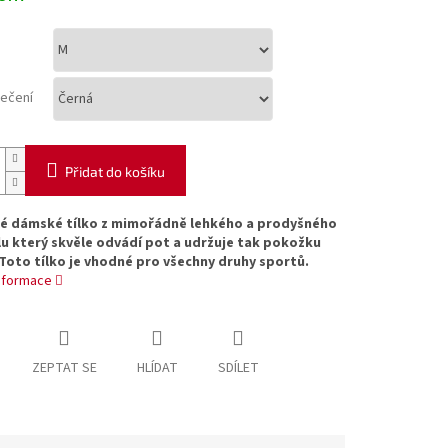
lečení
Přidat do košíku
é dámské tílko z mimořádně lehkého a prodyšného
u který skvěle odvádí pot a udržuje tak pokožku
Toto tílko je vhodné pro všechny druhy sportů.
informace
ZEPTAT SE
HLÍDAT
SDÍLET