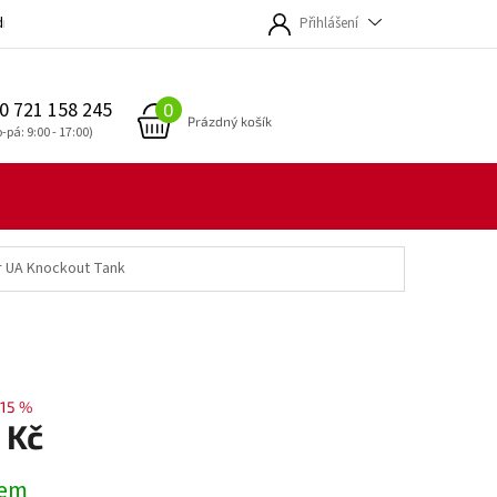
dmínky
Přihlášení
0 721 158 245
NÁKUPNÍ
Prázdný košík
KOŠÍK
r UA Knockout Tank
15 %
 Kč
dem