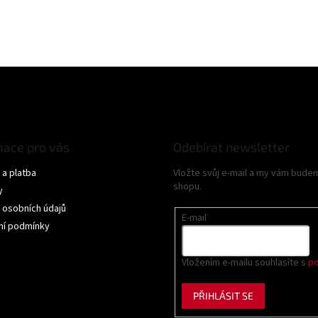
mace pro vás
Odebírat newsletter
a platba
Vložte svůj e-mail a my vám bude
shopu.
y
 osobních údajů
E-mail
í podmínky
Vložením e-mailu souhlasíte s
po
PŘIHLÁSIT SE