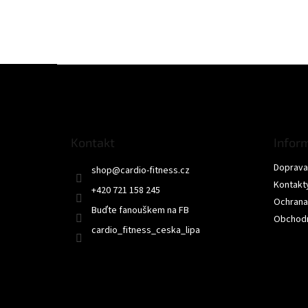
Z
á
p
a
t
Kontakt
Infor
í
Doprava 
shop
@
cardio-fitness.cz
Kontakt
+420 721 158 245
Ochrana
Buďte fanouškem na FB
Obchodn
cardio_fitness_ceska_lipa