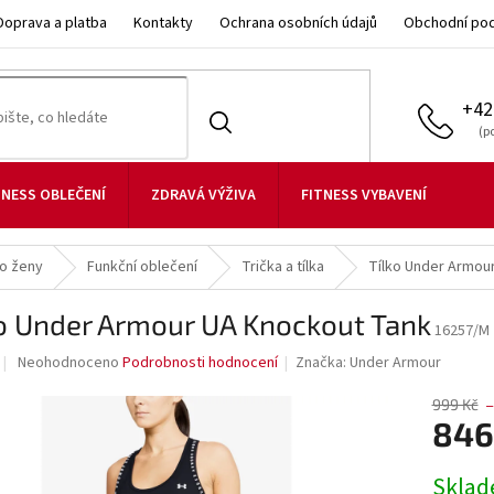
Doprava a platba
Kontakty
Ochrana osobních údajů
Obchodní po
+42
TNESS OBLEČENÍ
ZDRAVÁ VÝŽIVA
FITNESS VYBAVENÍ
ro ženy
Funkční oblečení
Trička a tílka
Tílko Under Armou
ko Under Armour UA Knockout Tank
16257/M
Průměrné
Neohodnoceno
Podrobnosti hodnocení
Značka:
Under Armour
hodnocení
produktu
999 Kč
–
je
846
0,0
z
Měrná
Skla
5
cena: