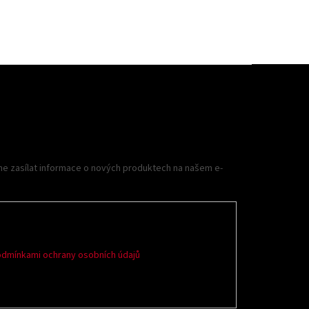
me zasílat informace o nových produktech na našem e-
dmínkami ochrany osobních údajů