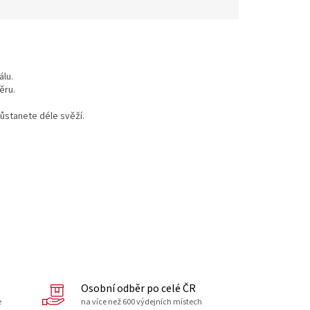
lu.
ěru.
zůstanete déle svěží.
Osobní odběr po celé ČR
e
na více než 600 výdejních místech