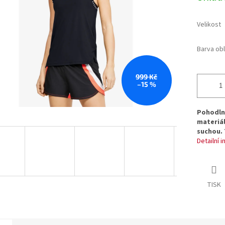
hvězdiček.
Velikost
Barva ob
999 Kč
–15 %
Pohodln
materiál
suchou. 
Detailní 
TISK