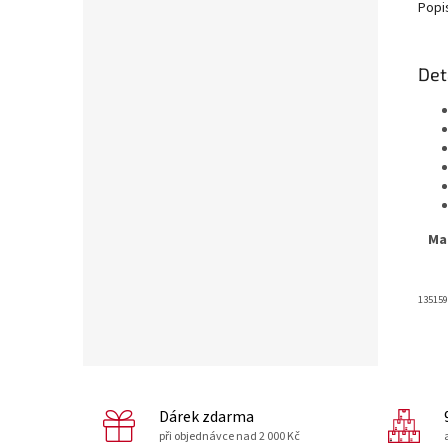
Popi
Det
Mat
135159
Dárek zdarma
při objednávce nad 2 000 Kč