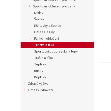
í
Sportovní oblečení pro muže
p
Sportovní oblečení pro ženy
a
Mikiny
n
Šortky
e
Kšiltovky a čepice
l
Fitness legíny
Funkční oblečení
Trička a tílka
Sportovní podprsenky a topy
Trička a tílka
Tepláky
Bundy
Doplňky
Zdravá výživa
Fitness vybavení