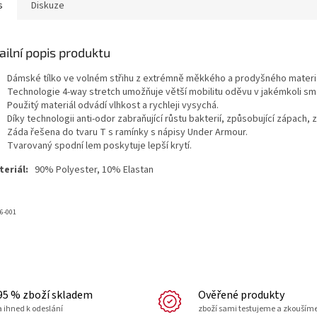
s
Diskuze
ailní popis produktu
Dámské tílko ve volném střihu z extrémně měkkého a prodyšného materiá
Technologie 4-way stretch umožňuje větší mobilitu oděvu v jakémkoli sm
Použitý materiál odvádí vlhkost a rychleji vysychá.
Díky technologii anti-odor zabraňující růstu bakterií, způsobující zápach, 
Záda řešena do tvaru T s ramínky s nápisy Under Armour.
Tvarovaný spodní lem poskytuje lepší krytí.
eriál:
90% Polyester, 10% Elastan
6-001
95 % zboží skladem
Ověřené produkty
a ihned k odeslání
zboží sami testujeme a zkouším