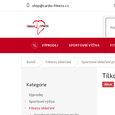
Přejít
shop@cardio-fitness.cz
na
obsah
VÝPRODEJ
SPORTOVNÍ VÝŽIVA
FI
Domů
Fitness oblečení
Sportovní oblečení p
P
Tíl
o
Přeskočit
s
Kategorie
kategorie
Akce
t
r
Výprodej
a
Sportovní výživa
n
Fitness oblečení
n