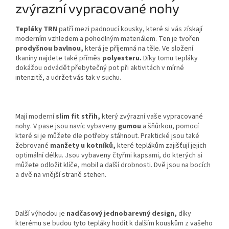
zvýrazní vypracované nohy
Tepláky TRN
patří mezi padnoucí kousky, které si vás získají
moderním vzhledem a pohodlným materiálem. Ten je tvořen
prodyšnou bavlnou,
která je příjemná na těle. Ve složení
tkaniny najdete také příměs
polyesteru.
Díky tomu tepláky
dokážou odvádět přebytečný pot při aktivitách v mírné
intenzitě, a udržet vás tak v suchu.
Mají moderní
slim fit střih,
který zvýrazní vaše vypracované
nohy. V pase jsou navíc vybaveny
gumou
a šňůrkou, pomocí
které si je můžete dle potřeby stáhnout. Praktické jsou také
žebrované
manžety u kotníků,
které teplákům zajišťují jejich
optimální délku. Jsou vybaveny čtyřmi kapsami, do kterých si
můžete odložit klíče, mobil a další drobnosti. Dvě jsou na bocích
a dvě na vnější straně stehen.
Další výhodou je
nadčasový jednobarevný design,
díky
kterému se budou tyto tepláky hodit k dalším kouskům z vašeho