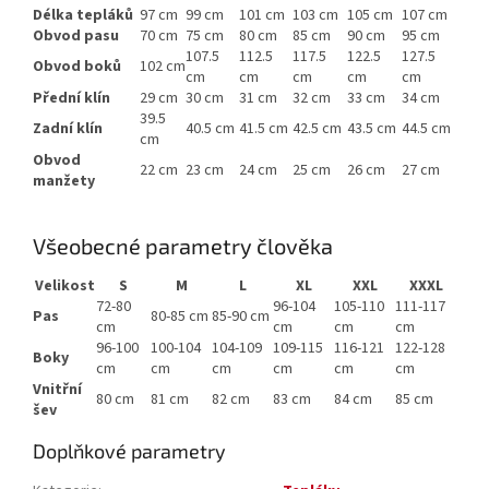
Délka tepláků
97 cm
99 cm
101 cm
103 cm
105 cm
107 cm
Obvod pasu
70 cm
75 cm
80 cm
85 cm
90 cm
95 cm
107.5
112.5
117.5
122.5
127.5
Obvod boků
102 cm
cm
cm
cm
cm
cm
Přední klín
29 cm
30 cm
31 cm
32 cm
33 cm
34 cm
39.5
Zadní klín
40.5 cm
41.5 cm
42.5 cm
43.5 cm
44.5 cm
cm
Obvod
22 cm
23 cm
24 cm
25 cm
26 cm
27 cm
manžety
Všeobecné parametry člověka
Velikost
S
M
L
XL
XXL
XXXL
72-80
96-104
105-110
111-117
Pas
80-85 cm
85-90 cm
cm
cm
cm
cm
96-100
100-104
104-109
109-115
116-121
122-128
Boky
cm
cm
cm
cm
cm
cm
Vnitřní
80 cm
81 cm
82 cm
83 cm
84 cm
85 cm
šev
Doplňkové parametry