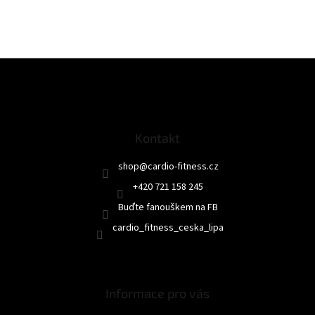
Z
á
p
a
t
Kontakt
í
shop
@
cardio-fitness.cz
+420 721 158 245
Buďte fanouškem na FB
cardio_fitness_ceska_lipa
Informace pro vás