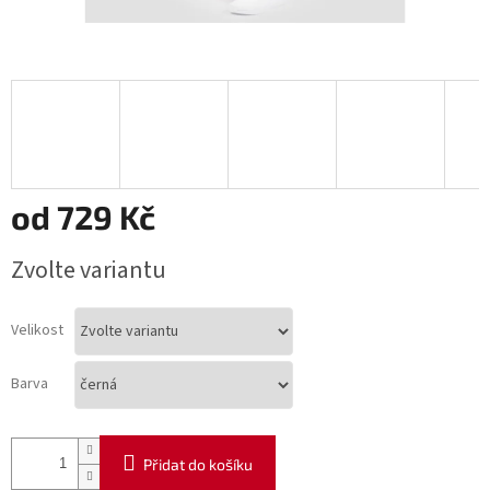
od
729 Kč
Měrná
Zvolte variantu
cena:
Velikost
Barva
Přidat do košíku