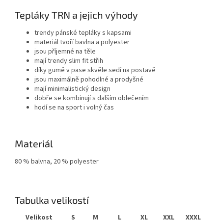
Tepláky TRN a jejich výhody
trendy pánské tepláky s kapsami
materiál tvoří bavlna a polyester
jsou příjemné na těle
mají trendy slim fit střih
díky gumě v pase skvěle sedí na postavě
jsou maximálně pohodlné a prodyšné
mají minimalistický design
dobře se kombinují s dalším oblečením
hodí se na sport i volný čas
Materiál
80 % balvna, 20 % polyester
Tabulka velikostí
Velikost
S
M
L
XL
XXL
XXXL