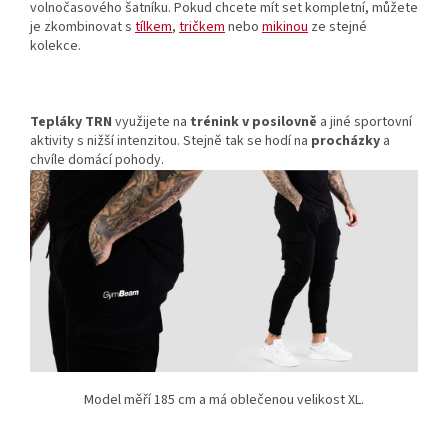
volnočasového šatníku. Pokud chcete mít set kompletní, můžete
je zkombinovat s
tílkem
,
tričkem
nebo
mikinou
ze stejné
kolekce.
Tepláky TRN
využijete na
trénink v posilovně
a jiné sportovní
aktivity s nižší intenzitou. Stejně tak se hodí na
procházky
a
chvíle domácí pohody.
Model měří 185 cm a má oblečenou velikost XL.