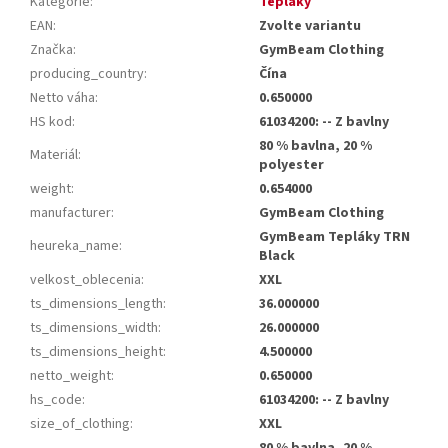
Kategorie
:
Tepláky
EAN
:
Zvolte variantu
Značka
:
GymBeam Clothing
producing_country
:
Čína
Netto váha
:
0.650000
HS kod
:
61034200: -- Z bavlny
80 % bavlna, 20 %
Materiál
:
polyester
weight
:
0.654000
manufacturer
:
GymBeam Clothing
GymBeam Tepláky TRN
heureka_name
:
Black
velkost_oblecenia
:
XXL
ts_dimensions_length
:
36.000000
ts_dimensions_width
:
26.000000
ts_dimensions_height
:
4.500000
netto_weight
:
0.650000
hs_code
:
61034200: -- Z bavlny
size_of_clothing
:
XXL
80 % bavlna, 20 %