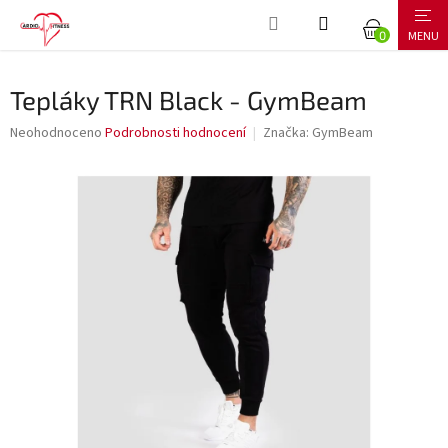
Přejít
NÁKUPNÍ
na
obsah
KOŠÍK
Tepláky TRN Black - GymBeam
Průměrné
Neohodnoceno
Podrobnosti hodnocení
Značka:
GymBeam
hodnocení
produktu
je
0,0
z
5
hvězdiček.