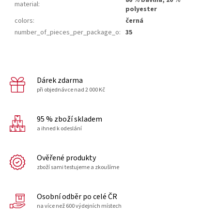
material
:
polyester
colors
:
černá
number_of_pieces_per_package_o
:
35
Dárek zdarma
při objednávce nad 2 000 Kč
95 % zboží skladem
a ihned k odeslání
Ověřené produkty
zboží sami testujeme a zkoušíme
Osobní odběr po celé ČR
na více než 600 výdejních místech