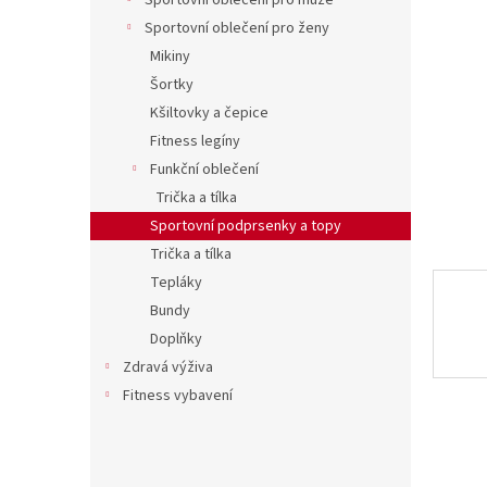
í
Sportovní oblečení pro muže
hvězdič
p
Sportovní oblečení pro ženy
a
Mikiny
n
Šortky
e
Kšiltovky a čepice
l
Fitness legíny
Funkční oblečení
Trička a tílka
Sportovní podprsenky a topy
Trička a tílka
Tepláky
Bundy
Doplňky
Zdravá výživa
Fitness vybavení