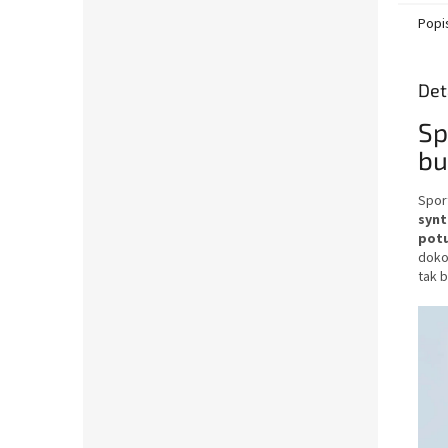
Popi
Det
Sp
bu
Sport
synt
potu
doko
tak 