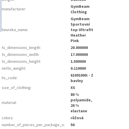
GymBeam
manufacturer
:
Clothing
GymBeam
Sportovní
heureka_name
:
top Ultrafit
Heather
Pink
ts_dimensions_length
:
20.000000
ts_dimensions_width
:
17.000000
ts_dimensions_height
:
1.500000
netto_weight
:
0.110000
61091000: - Z
hs_code
:
bavlny
size_of_clothing
:
XS
80 %
polyamide,
material
:
20 %
elastane
colors
:
růžová
number_of_pieces_per_package_o
:
50