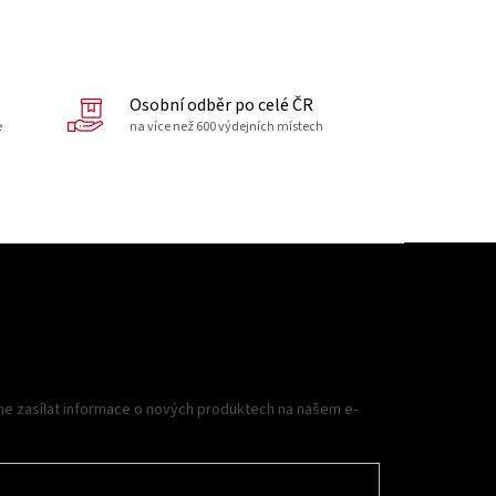
Osobní odběr po celé ČR
e
na více než 600 výdejních místech
me zasílat informace o nových produktech na našem e-