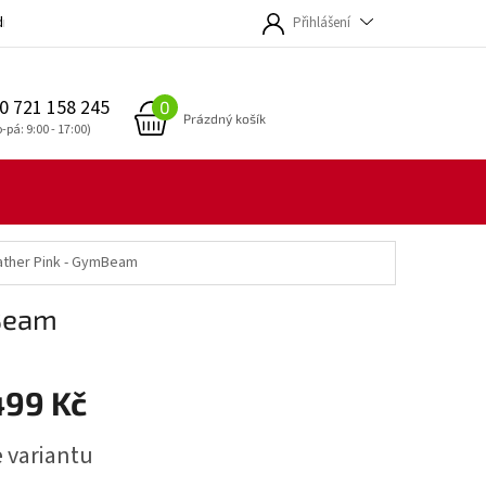
dmínky
Přihlášení
0 721 158 245
NÁKUPNÍ
Prázdný košík
KOŠÍK
eather Pink - GymBeam
mBeam
499 Kč
e variantu