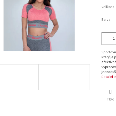
ek.
Velikost
Barva
Sportovní
který je 
efektivně
vypracov
jednoduš
Detailní 
TISK