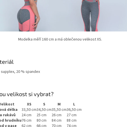
Modelka měří 160 cm a má oblečenou velikost XS.
eriál
 supplex, 20 % spandex
ou velikost si vybrat?
Velikost
XS
S
M
L
ová délka
33,50 cm
34,50 cm
35,50 cm
36,50 cm
a rukávů
24 cm
25 cm
26 cm
27 cm
od hrudníku
76 cm
80 cm
84 cm
88 cm
d v pase
62 cm
66 cm
70 cm
74 cm