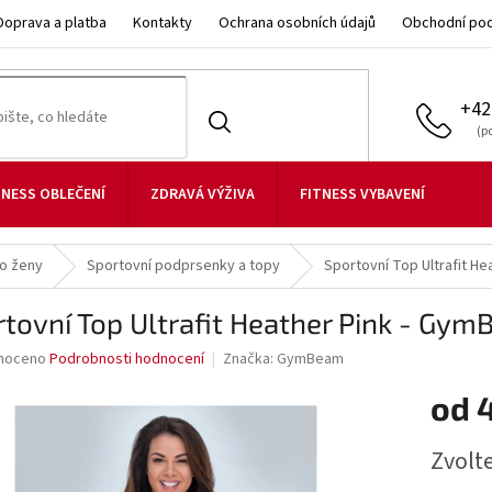
Doprava a platba
Kontakty
Ochrana osobních údajů
Obchodní po
+42
TNESS OBLEČENÍ
ZDRAVÁ VÝŽIVA
FITNESS VYBAVENÍ
ro ženy
Sportovní podprsenky a topy
Sportovní Top Ultrafit H
tovní Top Ultrafit Heather Pink - Gy
né
noceno
Podrobnosti hodnocení
Značka:
GymBeam
ní
od
u
Měrná
Zvolt
cena: