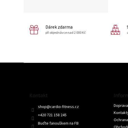
Dárek zdarma
při objednávce nad 2 000 Kč
Z
á
p
a
t
Kontakt
Infor
í
Doprava 
shop
@
cardio-fitness.cz
Kontakt
+420 721 158 245
Ochrana
Buďte fanouškem na FB
Obchodn