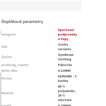
Doplňkové parametry
m
Sportovní
Kategorie
:
podprsenky
a topy
Zvolte
EAN
:
variantu
GymBeam
Značka
:
Clothing
producing_country
:
Pákistán
Netto váha
:
0.110000
61091000: - Z
HS kod
:
bavlny
80 %
polyamide,
Materiál
:
20 %
elastane
weight
:
0.109000