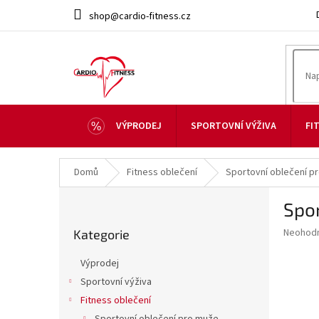
Přejít
shop@cardio-fitness.cz
na
obsah
VÝPRODEJ
SPORTOVNÍ VÝŽIVA
FI
Domů
Fitness oblečení
Sportovní oblečení p
P
Spor
o
Přeskočit
s
Průměr
Neohod
Kategorie
kategorie
t
hodnoce
r
produkt
Výprodej
a
je
Sportovní výživa
0,0
n
z
Fitness oblečení
n
5