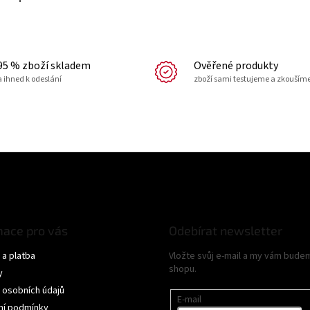
95 % zboží skladem
Ověřené produkty
a ihned k odeslání
zboží sami testujeme a zkouším
mace pro vás
Odebírat newsletter
a platba
Vložte svůj e-mail a my vám bude
shopu.
y
 osobních údajů
E-mail
í podmínky