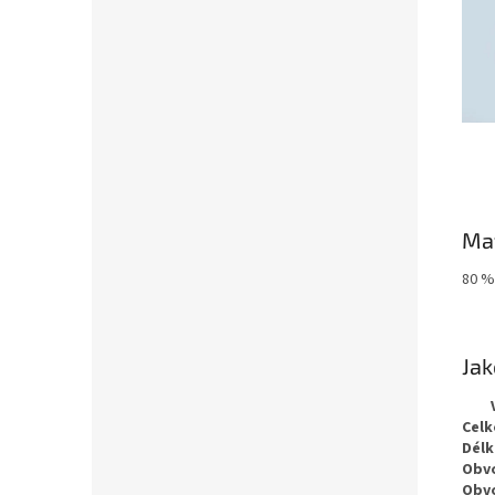
Mat
80 %
Jak
Celk
Délk
Obv
Obvo