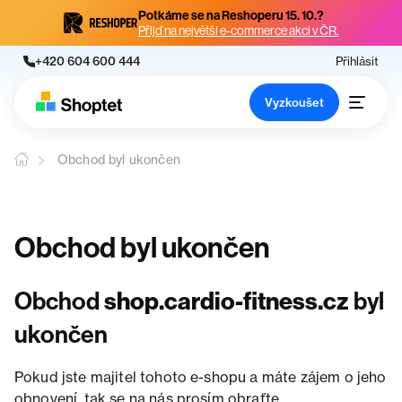
Potkáme se na Reshoperu 15. 10.?
Přijď na největší e-commerce akci v ČR.
+420 604 600 444
Přihlásit
Vyzkoušet
Obchod byl ukončen
Obchod byl ukončen
Obchod
shop.cardio-fitness.cz
byl
ukončen
Pokud jste majitel tohoto e-shopu a máte zájem o jeho
obnovení, tak se na nás prosím obraťte.