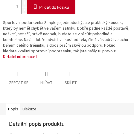
Přidat do košíku
Sportovní podprsenka Simple je jednoduchý, ale praktický kousek,
který by neměl chybět ve vašem šatníku. Dobře padne každé postavě,
neškrtí, netlačí, právě naopak, budete se v ní cítit pohodlně a
komfortně. Navíc dobře odvádí vlhkost od těla, čímž vás udrží v suchu
během celého tréninku, a dodá prsům skvělou podporu. Pokud
hledáte kvalitní sportovní podprsenku, tak jste našly tu pravou!
Detailní informace
ZEPTAT SE
HLÍDAT
SDÍLET
Popis
Diskuze
Detailní popis produktu