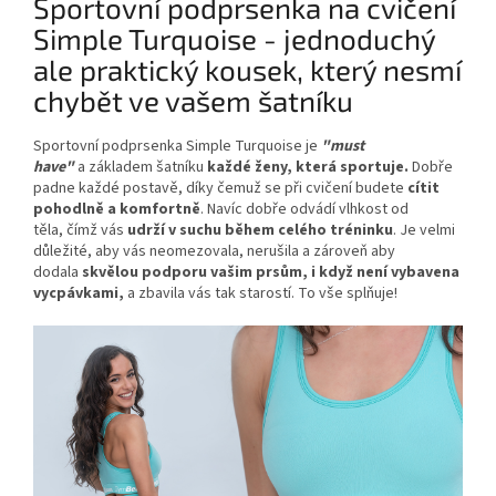
Sportovní podprsenka na cvičení
Simple Turquoise - jednoduchý
ale praktický kousek, který nesmí
chybět ve vašem šatníku
Sportovní podprsenka Simple Turquoise je
"must
have"
a základem šatníku
každé ženy,
která sportuje.
Dobře
padne každé postavě, díky čemuž se při cvičení budete
cítit
pohodlně a komfortně
. Navíc dobře odvádí vlhkost od
těla, čímž vás
udrží v suchu během celého tréninku
. Je velmi
důležité, aby vás neomezovala, nerušila a zároveň aby
dodala
skvělou podporu vašim prsům, i když není vybavena
vycpávkami,
a zbavila vás tak starostí. To vše splňuje!