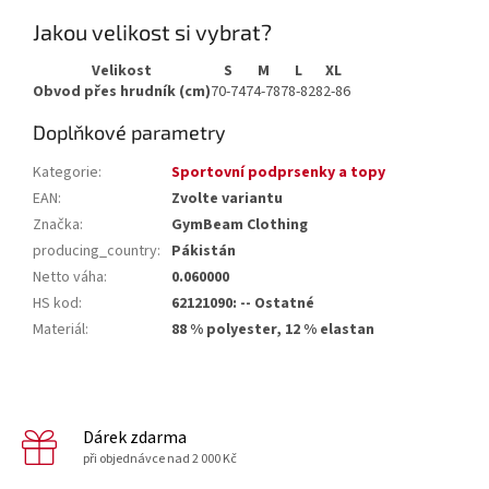
Jakou velikost si vybrat?
Velikost
S
M
L
XL
Obvod přes hrudník (cm)
70-74
74-78
78-82
82-86
Doplňkové parametry
Kategorie
:
Sportovní podprsenky a topy
EAN
:
Zvolte variantu
Značka
:
GymBeam Clothing
producing_country
:
Pákistán
Netto váha
:
0.060000
HS kod
:
62121090: -- Ostatné
Materiál
:
88 % polyester, 12 % elastan
Dárek zdarma
při objednávce nad 2 000 Kč