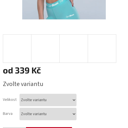
od
339 Kč
Měrná
Zvolte variantu
cena:
Velikost
Barva