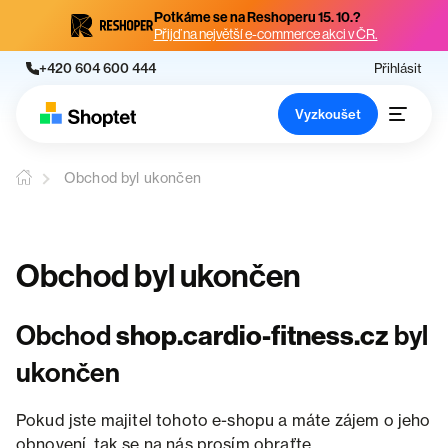
Potkáme se na Reshoperu 15. 10.?
Přijď na největší e-commerce akci v ČR.
+420 604 600 444
Přihlásit
Vyzkoušet
Obchod byl ukončen
Obchod byl ukončen
Obchod
shop.cardio-fitness.cz
byl
ukončen
Pokud jste majitel tohoto e-shopu a máte zájem o jeho
obnovení, tak se na nás prosím obraťte.