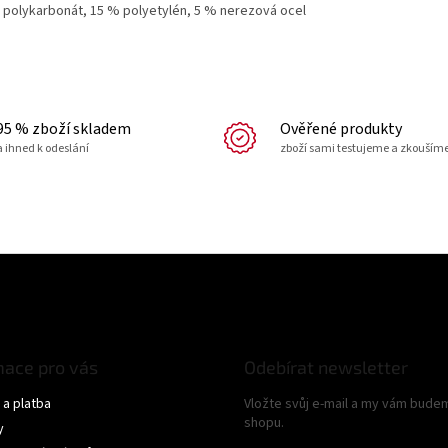
 polykarbonát, 15 % polyetylén, 5 % nerezová ocel
95 % zboží skladem
Ověřené produkty
a ihned k odeslání
zboží sami testujeme a zkouším
mace pro vás
Odebírat newsletter
a platba
Vložte svůj e-mail a my vám bude
shopu.
y