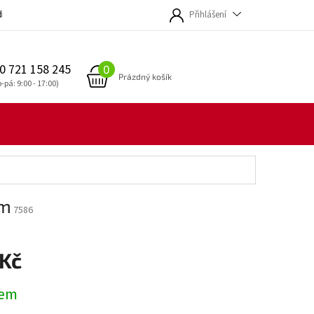
dmínky
Přihlášení
0 721 158 245
NÁKUPNÍ
Prázdný košík
KOŠÍK
am
7586
 Kč
dem