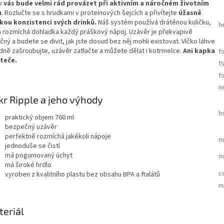
o
vás bude velmi rád provázet při aktivním a náročném životním
u
. Rozlučte se s hrudkami v proteinových šejcích a přivítejte
úžasně
kou konzistenci svých drinků.
Náš systém používá drátěnou kuličku,
h
á rozmíchá dohladka každý práškový nápoj. Uzávěr je překvapivě
čný a budete se divit, jak jste dosud bez něj mohli existovat. Víčko láhve
dně zašroubujte, uzávěr zatlačte a můžete dělat i kotrmelce.
Ani kapka
t
teče.
t
t
n
kr Ripple a jeho výhody
h
praktický objem 760 ml
bezpečný uzávěr
perfektně rozmíchá jakékoli nápoje
m
jednoduše se čistí
má pogumovaný úchyt
m
má široké hrdlo
c
vyroben z kvalitního plastu bez obsahu BPA a ftalátů
n
eriál