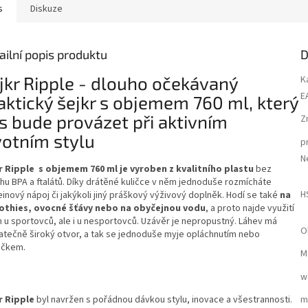
s
Diskuze
ailní popis produktu
D
jkr Ripple - dlouho očekávaný
K
E
aktický šejkr s objemem 760 ml, který
s bude provázet při aktivním
Z
votním stylu
p
N
r Ripple
s objemem 760 ml je vyroben z kvalitního plastu
bez
hu BPA a ftalátů. Díky drátěné kuličce v něm jednoduše rozmícháte
H
inový nápoj či jakýkoli jiný práškový výživový doplněk. Hodí se také
na
thies, ovocné šťávy nebo na obyčejnou vodu
, a proto najde využití
n u sportovců, ale i u nesportovců. Uzávěr je nepropustný. Láhev má
O
atečně široký otvor, a tak se jednoduše myje opláchnutím nebo
áčkem.
M
w
r Ripple
byl navržen s pořádnou dávkou stylu, inovace a všestrannosti.
m