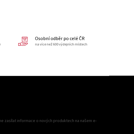
Osobní odběr po celé ČR
e
na více než 600 výdejních místech
me zasílat informace o nových produktech na našem e-