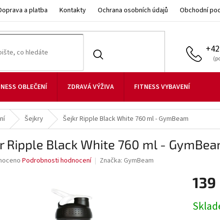
Doprava a platba
Kontakty
Ochrana osobních údajů
Obchodní po
+42
TNESS OBLEČENÍ
ZDRAVÁ VÝŽIVA
FITNESS VYBAVENÍ
ní
Šejkry
Šejkr Ripple Black White 760 ml - GymBeam
kr Ripple Black White 760 ml - GymBe
né
noceno
Podrobnosti hodnocení
Značka:
GymBeam
ní
139
u
Měrná
Skla
cena: