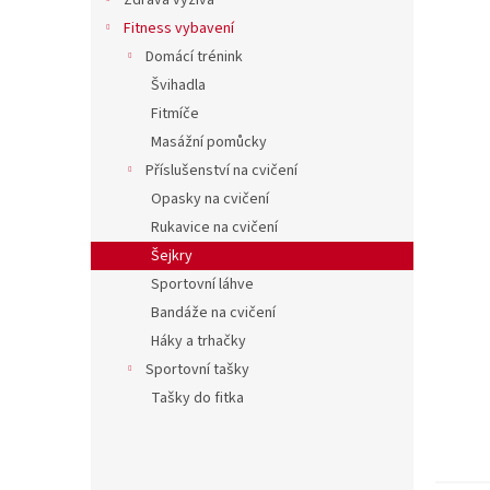
í
Zdravá výživa
hvězdič
p
Fitness vybavení
a
Domácí trénink
n
Švihadla
e
Fitmíče
l
Masážní pomůcky
Příslušenství na cvičení
Opasky na cvičení
Rukavice na cvičení
Šejkry
Sportovní láhve
Bandáže na cvičení
Háky a trhačky
Sportovní tašky
Tašky do fitka