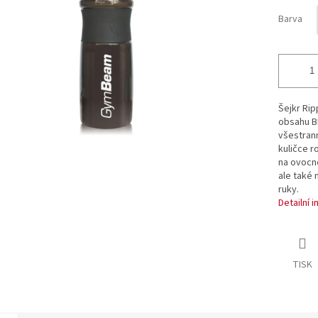
ek.
Barva
Šejkr Rip
obsahu BP
všestrann
kuličce r
na ovocné
ale také 
ruky.
Detailní 
TISK