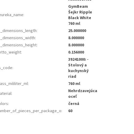
GymBeam
Šejkr Ripple
eureka_name
:
Black White
760 ml
s_dimensions_length
:
25.000000
s_dimensions_width
:
8.000000
s_dimensions_height
:
8.000000
etto_weight
:
0.156000
39241000: -
Stolový a
s_code
:
kuchynský
riad
ass_mililiter_ml
:
760 ml
Nehrdzavejúca
aterial
:
oceľ
olors
:
černá
umber_of_pieces_per_package_o
:
60