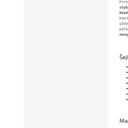
Prot
styl
hlad
kter
užite
pořá
nevy
Šej
Mat