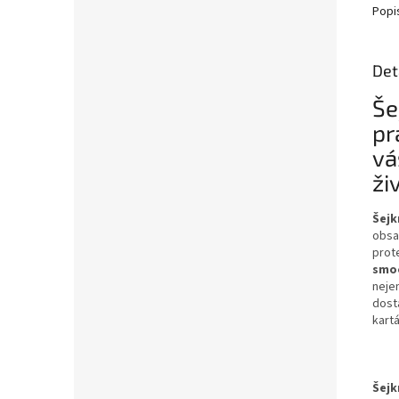
Popi
Det
Še
pr
vá
ži
Šejk
obsa
prote
smoo
neje
dost
kart
Šejk