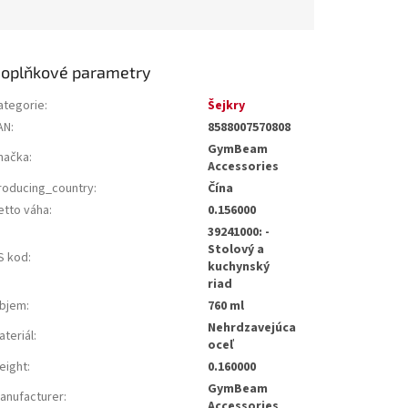
oplňkové parametry
ategorie
:
Šejkry
AN
:
8588007570808
GymBeam
načka
:
Accessories
roducing_country
:
Čína
etto váha
:
0.156000
39241000: -
Stolový a
S kod
:
kuchynský
riad
bjem
:
760 ml
Nehrdzavejúca
ateriál
:
oceľ
eight
:
0.160000
GymBeam
anufacturer
:
Accessories