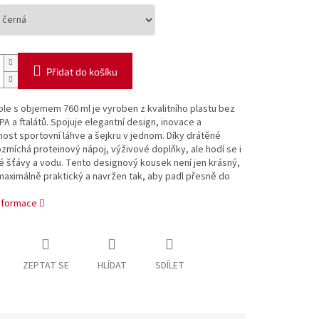
Přidat do košíku
ple s objemem 760 ml je vyroben z kvalitního plastu bez
A a ftalátů. Spojuje elegantní design, inovace a
ost sportovní láhve a šejkru v jednom. Díky drátěné
ozmíchá proteinový nápoj, výživové doplňky, ale hodí se i
 šťávy a vodu. Tento designový kousek není jen krásný,
maximálně praktický a navržen tak, aby padl přesně do
informace
ZEPTAT SE
HLÍDAT
SDÍLET