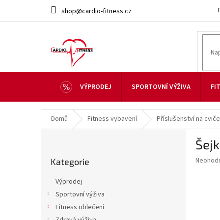
Přejít
shop@cardio-fitness.cz
na
obsah
VÝPRODEJ
SPORTOVNÍ VÝŽIVA
FI
Domů
Fitness vybavení
Příslušenství na cviče
P
Šej
o
Přeskočit
s
Průměr
Neohod
Kategorie
kategorie
t
hodnoce
r
produkt
Výprodej
a
je
Sportovní výživa
0,0
n
z
Fitness oblečení
n
5