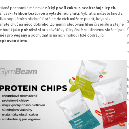
 slaná pochoutka má navíc
nízký podíl cukru a neobsahuje lepek.
ší však i
lehkou texturou
a
vyladěnou chutí.
Vybrat si můžete hned z
ika populárních příchutí. Poté se do nich můžete pustit, kdykoliv
G
nete chuť na něco dobrého. Zpříjemní sledování filmu či seriálu a stejně
V
e hodí i jako
pohoštění
pro návštěvy. Díky čistě rostlinnému složení jsou
né i pro
vegany
a pochutnat si na nich mohou i lidé dodržující
V
epkovou dietu.
w
m
h
t
t
t
n
h