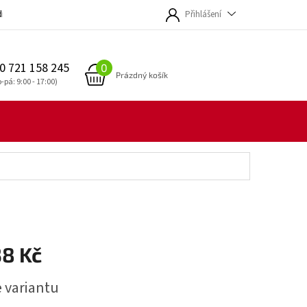
dmínky
Přihlášení
0 721 158 245
NÁKUPNÍ
Prázdný košík
KOŠÍK
38 Kč
e variantu