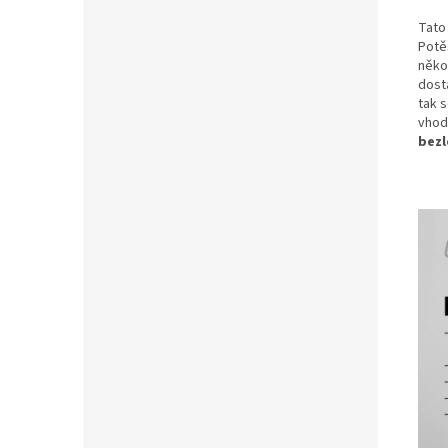
Tato
Potě
někol
dosta
tak s
vhod
bezl