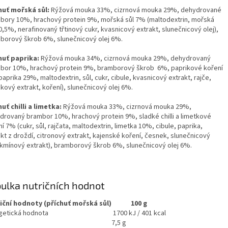
huť mořská sůl:
Rýžová mouka 33%, cizrnová mouka 29%, dehydrované
bory 10%, hrachový protein 9%, mořská sůl 7% (maltodextrin, mořská
0,5%, nerafinovaný třtinový cukr, kvasnicový extrakt, slunečnicový olej),
borový škrob 6%, slunečnicový olej 6%.
huť paprika:
Rýžová mouka 34%, cizrnová mouka 29%, dehydrovaný
bor 10%, hrachový protein 9%, bramborový škrob 6%, paprikové koření
aprika 29%, maltodextrin, sůl, cukr, cibule, kvasnicový extrakt, rajče,
kový extrakt, koření), slunečnicový olej 6%.
huť chilli a limetka:
Rýžová mouka 33%, cizrnová mouka 29%,
drovaný brambor 10%, hrachový protein 9%, sladké chilli a limetkové
í 7% (cukr, sůl, rajčata, maltodextrin, limetka 10%, cibule, paprika,
kt z droždí, citronový extrakt, kajenské koření, česnek, slunečnicový
, kmínový extrakt), bramborový škrob 6%, slunečnicový olej 6%.
ulka nutričních hodnot
iční hodnoty (příchuť mořská sůl)
100 g
getická hodnota
1700 kJ / 401 kcal
7,5 g