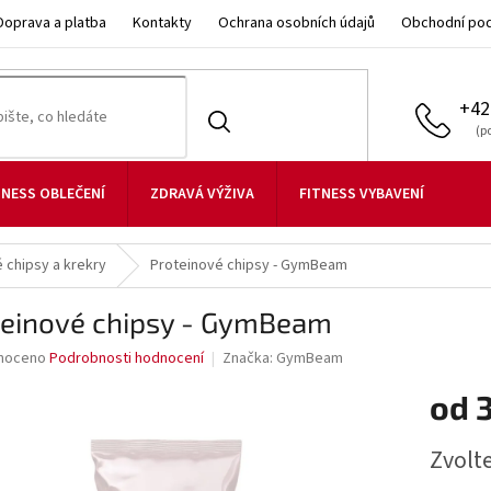
Doprava a platba
Kontakty
Ochrana osobních údajů
Obchodní po
+42
TNESS OBLEČENÍ
ZDRAVÁ VÝŽIVA
FITNESS VYBAVENÍ
 chipsy a krekry
Proteinové chipsy - GymBeam
teinové chipsy - GymBeam
né
noceno
Podrobnosti hodnocení
Značka:
GymBeam
ní
od
u
Měrná
Zvolt
cena: