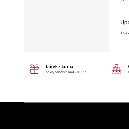
Sůl
Up
Skla
Dárek zdarma
při objednávce nad 2 000 Kč
Z
á
p
a