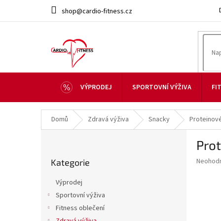
Přejít
shop@cardio-fitness.cz
na
obsah
VÝPRODEJ
SPORTOVNÍ VÝŽIVA
FI
Domů
Zdravá výživa
Snacky
Proteinové
P
Pro
o
Přeskočit
s
Průměr
Neohod
Kategorie
kategorie
t
hodnoce
r
produkt
Výprodej
a
je
Sportovní výživa
0,0
n
z
Fitness oblečení
n
5