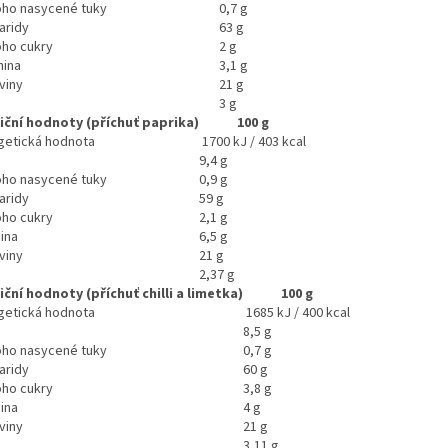
ho nasycené tuky
0,7 g
aridy
63 g
ho cukry
2 g
nina
3,1 g
viny
21 g
3 g
iční hodnoty (příchuť paprika)
100 g
getická hodnota
1700 kJ / 403 kcal
9,4 g
ho nasycené tuky
0,9 g
aridy
59 g
ho cukry
2,1 g
ina
6,5 g
viny
21 g
2,37 g
iční hodnoty (příchuť chilli a limetka)
100 g
getická hodnota
1685 kJ / 400 kcal
8,5 g
ho nasycené tuky
0,7 g
aridy
60 g
ho cukry
3,8 g
ina
4 g
viny
21 g
3,11 g