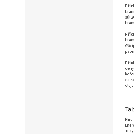
Příc
bram
sůl 2
bram
Příc
bram
6% (p
papri
Příc
dehy
kořen
extra
olej
Tab
Nutr
Ener
Tuky