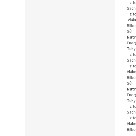
z to
Sach
z to
Vlák
Bílko
Sůl
Nutr
Ener
Tuky
z to
Sach
z to
Vlákn
Bílko
Sůl
Nutr
Ener
Tuky
z to
Sach
z to
Vlákn
Bílko