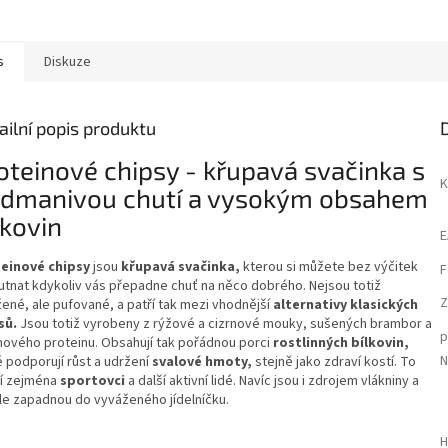
s
Diskuze
ailní popis produktu
oteinové chipsy - křupavá svačinka s
K
dmanivou chutí a vysokým obsahem
lkovin
E
einové chipsy
jsou
křupavá svačinka,
kterou si můžete bez výčitek
F
utnat kdykoliv vás přepadne chuť na něco dobrého. Nejsou totiž
Z
ené, ale pufované, a patří tak mezi vhodnější
alternativy klasických
sů.
Jsou totiž vyrobeny z rýžové a cizrnové mouky, sušených brambor a
p
hového proteinu. Obsahují tak pořádnou porci
rostlinných bílkovin,
N
é podporují růst a udržení
svalové hmoty,
stejně jako zdraví kostí. To
í zejména
sportovci
a další aktivní lidé. Navíc jsou i zdrojem vlákniny a
le zapadnou do vyváženého jídelníčku.
H