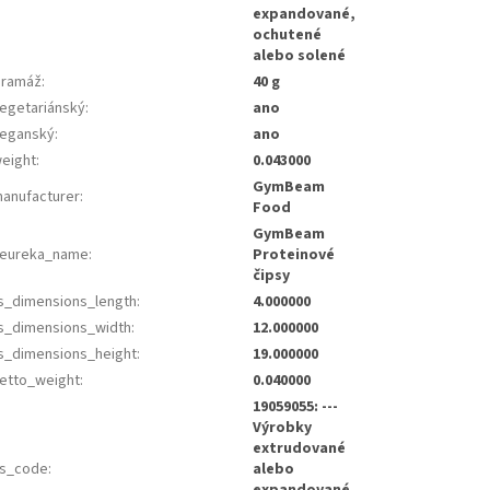
expandované,
ochutené
alebo solené
ramáž
:
40 g
egetariánský
:
ano
eganský
:
ano
eight
:
0.043000
GymBeam
anufacturer
:
Food
GymBeam
eureka_name
:
Proteinové
čipsy
s_dimensions_length
:
4.000000
s_dimensions_width
:
12.000000
s_dimensions_height
:
19.000000
etto_weight
:
0.040000
19059055: ---
Výrobky
extrudované
s_code
:
alebo