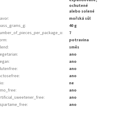
expandované,
ochutené
alebo solené
lavor
:
mořská sůl
ass_grams_g
:
40 g
umber_of_pieces_per_package_o
:
7
orm
:
potravina
lend
:
směs
egetarian
:
ano
egan
:
ano
lutenfree
:
ano
actosefree
:
ano
io
:
ne
mo_free
:
ano
rtificial_sweetener_free
:
ano
spartame_free
:
ano