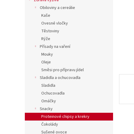
í
Zdravá výživa
hvězdič
p
Obiloviny a cereálie
a
Kaše
n
Ovesné vločky
e
Těstoviny
l
Rýže
Přísady na vaření
Mouky
Oleje
Směsi pro přípravu jídel
Sladidla a ochucovadla
Sladidla
Ochucovadla
Omáčky
Snacky
Proteinové chipsy a krekry
Čokolády
Sušené ovoce