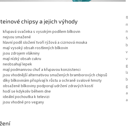
f
teinové chipsy a jejich výhody
m
n
křupavá svačinka s vysokým podílem bílkovin
nejsou smažené
f
hlavní podíl složení tvoří rýžová a cizrnová mouka
b
mají vysoký obsah rostlinných bílkovin
v
jsou zdrojem vlákniny
mají nízký obsah cukru
v
neobsahují lepek
g
mají podmanivou chuť a křupavou konzistenci
l
jsou vhodnější alternativou smažených bramborových chipsů
b
díky bílkovinám přispívají k růstu a ochraně svalové hmoty
obsažené bílkoviny podporují udržení zdravých kostí
g
hodí se kdykoliv během dne
a
ideální pochoutka k televizi
a
jsou vhodné pro vegany
žení