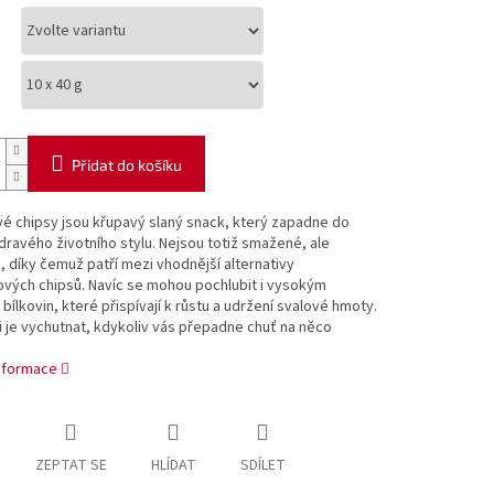
Přidat do košíku
é chipsy jsou křupavý slaný snack, který zapadne do
ravého životního stylu. Nejsou totiž smažené, ale
 díky čemuž patří mezi vhodnější alternativy
vých chipsů. Navíc se mohou pochlubit i vysokým
ílkovin, které přispívají k růstu a udržení svalové hmoty.
 je vychutnat, kdykoliv vás přepadne chuť na něco
informace
ZEPTAT SE
HLÍDAT
SDÍLET