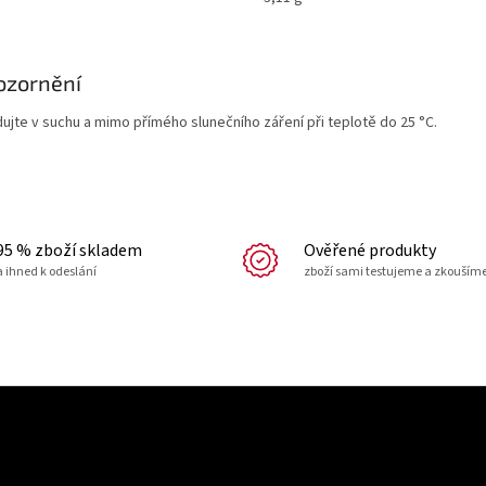
ozornění
dujte v suchu a mimo přímého slunečního záření při teplotě do 25 °C.
95 % zboží skladem
Ověřené produkty
a ihned k odeslání
zboží sami testujeme a zkouším