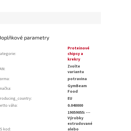
Doplňkové parametry
Proteinové
ategorie
:
chipsy a
krekry
Zvolte
AN
:
variantu
orma
:
potravina
GymBeam
načka
:
Food
roducing_country
:
EU
etto váha
:
0.040000
19059055: ---
Výrobky
extrudované
S kod
:
alebo