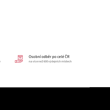
Osobní odběr po celé ČR
e
na více než 600 výdejních místech