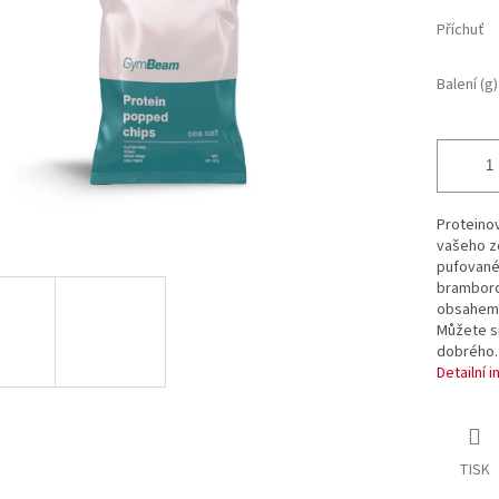
ek.
Příchuť
Balení (g)
Proteinov
vašeho zd
pufované,
bramboro
obsahem b
Můžete si
dobrého.
Detailní 
TISK