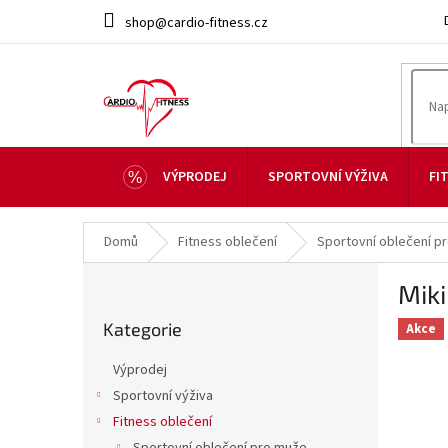
Přejít
shop@cardio-fitness.cz
na
obsah
VÝPRODEJ
SPORTOVNÍ VÝŽIVA
FI
Domů
Fitness oblečení
Sportovní oblečení p
P
Miki
o
Přeskočit
s
Kategorie
kategorie
Akce
t
r
Výprodej
a
Sportovní výživa
n
Fitness oblečení
n