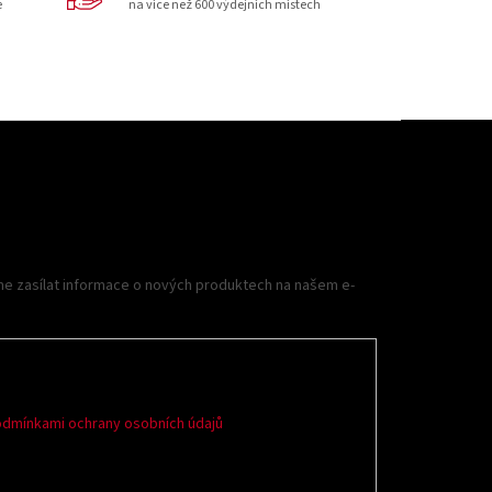
e
na více než 600 výdejních místech
me zasílat informace o nových produktech na našem e-
dmínkami ochrany osobních údajů