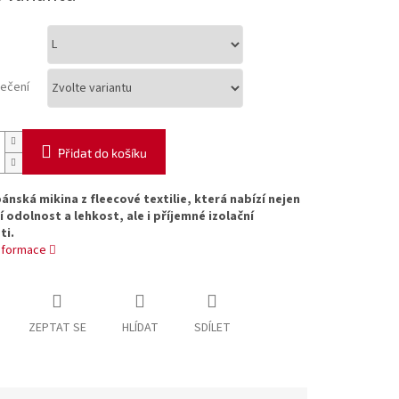
lečení
Přidat do košíku
pánská mikina z fleecové textilie, která nabízí nejen
 odolnost a lehkost, ale i příjemné izolační
ti.
informace
ZEPTAT SE
HLÍDAT
SDÍLET