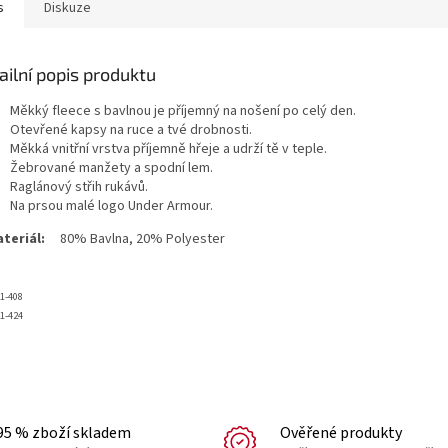
s
Diskuze
ailní popis produktu
Měkký fleece s bavlnou je příjemný na nošení po celý den.
Otevřené kapsy na ruce a tvé drobnosti.
Měkká vnitřní vrstva příjemně hřeje a udrží tě v teple.
Žebrované manžety a spodní lem.
Raglánový střih rukávů.
Na prsou malé logo Under Armour.
teriál:
80% Bavlna, 20% Polyester
1-408
1-424
95 % zboží skladem
Ověřené produkty