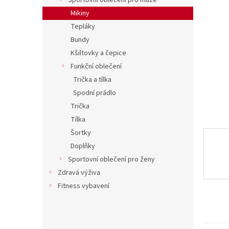
í
Sportovní oblečení pro muže
p
Mikiny
a
Tepláky
n
Bundy
e
Kšiltovky a čepice
l
Funkční oblečení
Trička a tílka
Spodní prádlo
Trička
Tílka
Šortky
Doplňky
Sportovní oblečení pro ženy
Zdravá výživa
Fitness vybavení