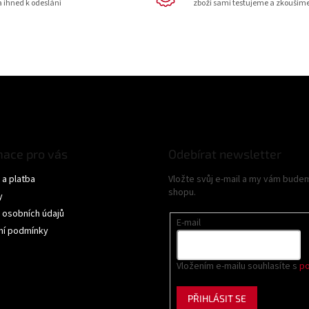
a ihned k odeslání
zboží sami testujeme a zkouším
mace pro vás
Odebírat newsletter
a platba
Vložte svůj e-mail a my vám bude
shopu.
y
 osobních údajů
E-mail
í podmínky
Vložením e-mailu souhlasíte s
po
PŘIHLÁSIT SE