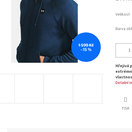
hvězdiček.
Velikost
Barva ob
1 599 Kč
–15 %
Hřejivá 
extrémní
vlastnos
Detailní 
TISK