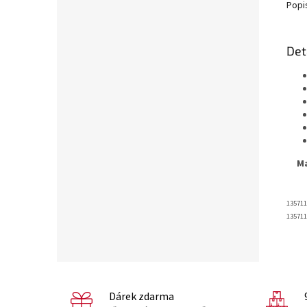
Popi
Det
Ma
135711
135711
Dárek zdarma