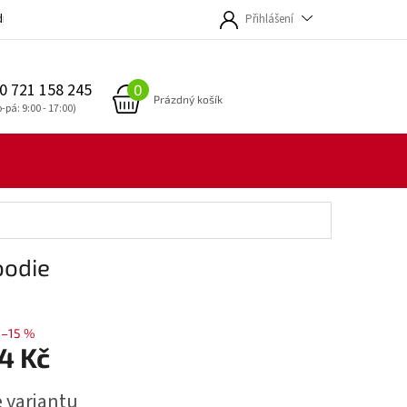
dmínky
Přihlášení
0 721 158 245
NÁKUPNÍ
Prázdný košík
KOŠÍK
oodie
–15 %
4 Kč
e variantu