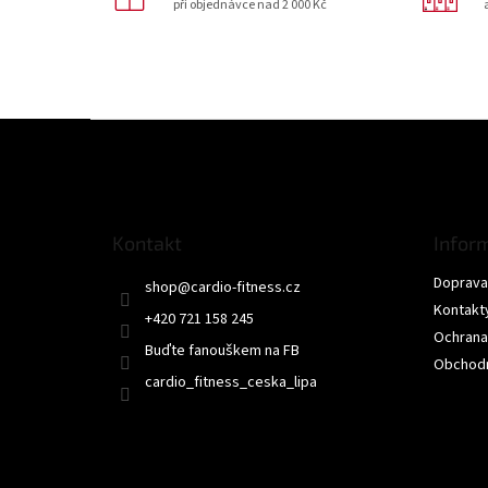
při objednávce nad 2 000 Kč
Z
á
p
a
t
Kontakt
Infor
í
Doprava 
shop
@
cardio-fitness.cz
Kontakt
+420 721 158 245
Ochrana
Buďte fanouškem na FB
Obchodn
cardio_fitness_ceska_lipa