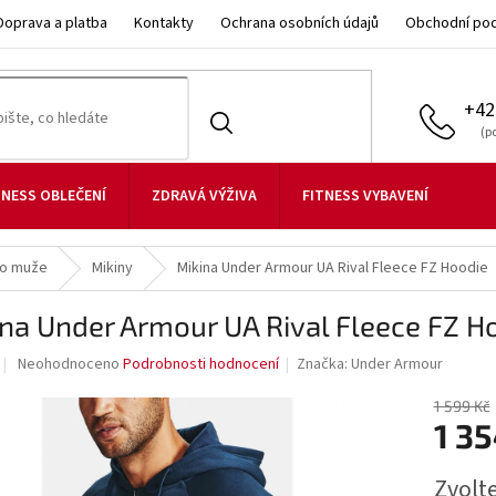
Doprava a platba
Kontakty
Ochrana osobních údajů
Obchodní po
+42
TNESS OBLEČENÍ
ZDRAVÁ VÝŽIVA
FITNESS VYBAVENÍ
ro muže
Mikiny
Mikina Under Armour UA Rival Fleece FZ Hoodie
na Under Armour UA Rival Fleece FZ H
Průměrné
Neohodnoceno
Podrobnosti hodnocení
Značka:
Under Armour
hodnocení
produktu
1 599 Kč
je
1 35
0,0
z
Měrná
Zvolt
5
cena: