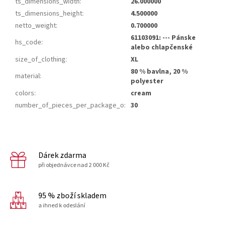
ts_dimensions_width
:
26.000000
ts_dimensions_height
:
4.500000
netto_weight
:
0.700000
61103091: --- Pánske
hs_code
:
alebo chlapčenské
size_of_clothing
:
XL
80 % bavlna, 20 %
material
:
polyester
colors
:
cream
number_of_pieces_per_package_o
:
30
Dárek zdarma
při objednávce nad 2 000 Kč
95 % zboží skladem
a ihned k odeslání