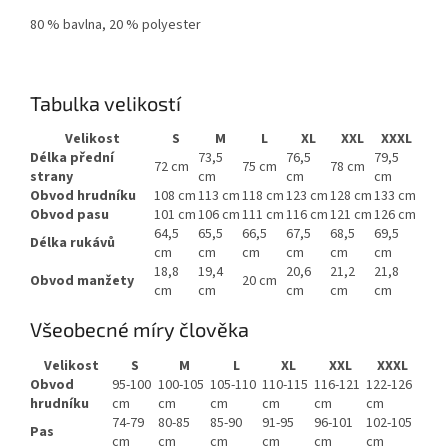
80 % bavlna, 20 % polyester
Tabulka velikostí
Velikost
S
M
L
XL
XXL
XXXL
Délka přední
73,5
76,5
79,5
72 cm
75 cm
78 cm
strany
cm
cm
cm
Obvod hrudníku
108 cm
113 cm
118 cm
123 cm
128 cm
133 cm
Obvod pasu
101 cm
106 cm
111 cm
116 cm
121 cm
126 cm
64,5
65,5
66,5
67,5
68,5
69,5
Délka rukávů
cm
cm
cm
cm
cm
cm
18,8
19,4
20,6
21,2
21,8
Obvod manžety
20 cm
cm
cm
cm
cm
cm
Všeobecné míry člověka
Velikost
S
M
L
XL
XXL
XXXL
Obvod
95-100
100-105
105-110
110-115
116-121
122-126
hrudníku
cm
cm
cm
cm
cm
cm
74-79
80-85
85-90
91-95
96-101
102-105
Pas
cm
cm
cm
cm
cm
cm