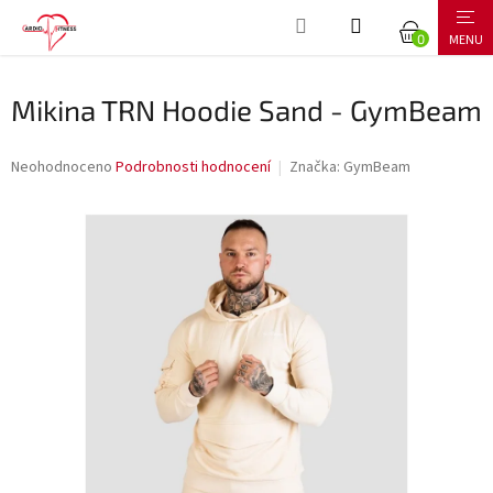
Přejít
NÁKUPNÍ
na
obsah
KOŠÍK
Mikina TRN Hoodie Sand - GymBeam
Průměrné
Neohodnoceno
Podrobnosti hodnocení
Značka:
GymBeam
hodnocení
produktu
je
0,0
z
5
hvězdiček.