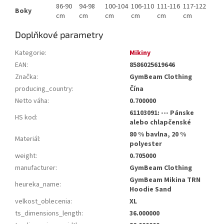
86-90
94-98
100-104
106-110
111-116
117-122
Boky
cm
cm
cm
cm
cm
cm
Doplňkové parametry
Kategorie
:
Mikiny
EAN
:
8586025619646
Značka
:
GymBeam Clothing
producing_country
:
Čína
Netto váha
:
0.700000
61103091: --- Pánske
HS kod
:
alebo chlapčenské
80 % bavlna, 20 %
Materiál
:
polyester
weight
:
0.705000
manufacturer
:
GymBeam Clothing
GymBeam Mikina TRN
heureka_name
:
Hoodie Sand
velkost_oblecenia
:
XL
ts_dimensions_length
:
36.000000