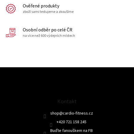
Ověřené produkty
zboží sami testujeme a zkoušíme
Osobní odběr po celé ČR
na více než 600 výdejních místech
Z
á
p
a
t
Kontakt
í
shop
@
cardio-fitness.cz
+420 721 158 245
Buďte fanouškem na FB