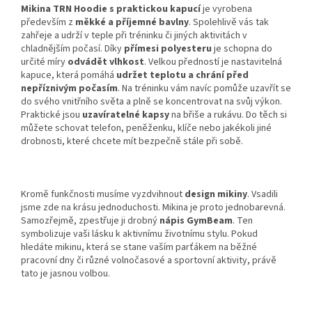
Mikina TRN Hoodie
s praktickou kapucí
je
vyrobena
především z
měkké a příjemné bavlny
.
Spolehlivě vás tak
zahřeje a udrží v teple při tréninku či jiných aktivitách v
chladnějším počasí. Díky
přímesi polyesteru
je schopna do
určité míry
odvádět vlhkost
.
Velkou předností je nastavitelná
kapuce, která pomáhá
udržet teplotu a chrání před
nepříznivým počasím
.
Na tréninku vám navíc pomůže uzavřít se
do svého vnitřního světa a plně se koncentrovat na svůj výkon.
Praktické jsou
uzavíratelné kapsy
na břiše a rukávu. Do těch si
můžete schovat telefon, peněženku, klíče nebo jakékoli jiné
drobnosti, které chcete mít bezpečně stále při sobě.
Kromě funkčnosti musíme vyzdvihnout
design mikiny
.
Vsadili
jsme zde na krásu jednoduchosti. Mikina je proto jednobarevná.
Samozřejmě, zpestřuje ji drobný
nápis GymBeam
.
Ten
symbolizuje vaši lásku k aktivnímu životnímu stylu. Pokud
hledáte mikinu, která se stane vaším parťákem na běžné
pracovní dny či různé volnočasové a sportovní aktivity, právě
tato je jasnou volbou.