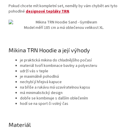
Pokud chcete mít kompletní set, neměly by vám chybět ani tyto
pohodlné
designové tepláky TRN
.
Model měří 185 cm a má oblečenou velikost XL.
Mikina TRN Hoodie a její výhody
je praktická mikina do chladnějšího počasí
materiál tvoří kombinace bavlny a polyesteru
udrží vás v teple
je maximálně pohodlná
nechybí jí hřejivá kapuce
na břiše a rukávu má uzavíratelnou kapsu
má minimalistický design
dobře se kombinuje s dalším oblečením
hodí se na sport či volný čas
Materiál