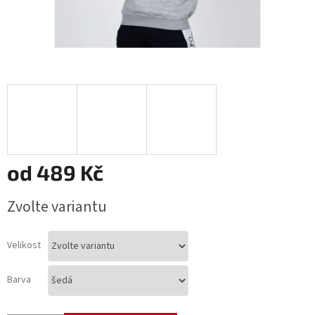
od
489 Kč
Měrná
Zvolte variantu
cena:
Velikost
Barva