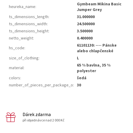
Gymbeam Mikina Basic
heureka_name
:
Jumper Grey
ts_dimensions_length
:
31.000000
ts_dimensions_width
:
24.500000
ts_dimensions_height
:
3.500000
netto_weight
:
0.400000
61101130: ---- Pánske
hs_code
:
alebo chlapčenské
size_of_clothing
:
L
65 % bavlna, 35 %
material
:
polyester
colors
:
šedá
number_of_pieces_per_package_o
:
30
Dárek zdarma
při objednávce nad 2 000 Kč