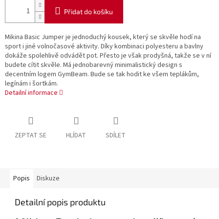
Přidat do košíku
Mikina Basic Jumper je jednoduchý kousek, který se skvěle hodí na
sport i jiné volnočasové aktivity. Díky kombinaci polyesteru a bavlny
dokáže spolehlivě odvádět pot. Přesto je však prodyšná, takže se v ní
budete cítit skvěle. Má jednobarevný minimalistický design s
decentním logem GymBeam. Bude se tak hodit ke všem teplákům,
legínám i šortkám.
Detailní informace
ZEPTAT SE
HLÍDAT
SDÍLET
Popis
Diskuze
Detailní popis produktu