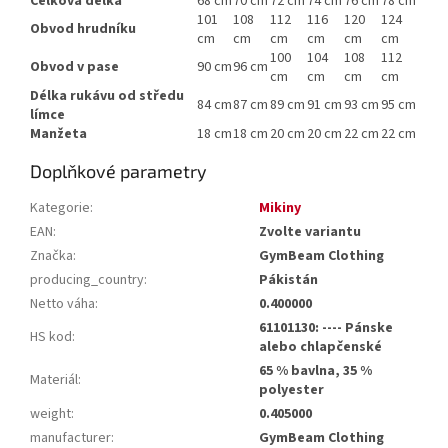
Celková délka
68 cm
70 cm
72 cm
74 cm
76 cm
78 cm
101
108
112
116
120
124
Obvod hrudníku
cm
cm
cm
cm
cm
cm
100
104
108
112
Obvod v pase
90 cm
96 cm
cm
cm
cm
cm
Délka rukávu od středu
84 cm
87 cm
89 cm
91 cm
93 cm
95 cm
límce
Manžeta
18 cm
18 cm
20 cm
20 cm
22 cm
22 cm
Doplňkové parametry
Kategorie
:
Mikiny
EAN
:
Zvolte variantu
Značka
:
GymBeam Clothing
producing_country
:
Pákistán
Netto váha
:
0.400000
61101130: ---- Pánske
HS kod
:
alebo chlapčenské
65 % bavlna, 35 %
Materiál
:
polyester
weight
:
0.405000
manufacturer
:
GymBeam Clothing