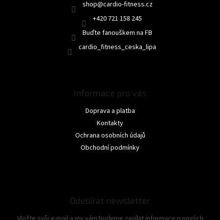
shop
@
cardio-fitness.cz
+420 721 158 245
Buďte fanouškem na FB
cardio_fitness_ceska_lipa
Informace pro vás
Doprava a platba
Kontakty
Ochrana osobních údajů
Obchodní podmínky
Odebírat newsletter
Vložte svůj e-mail a my vám budeme zasílat informace o nových