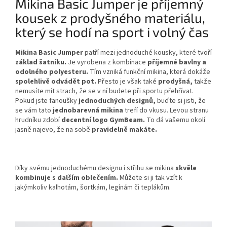
Mikina Basic Jumper je příjemný
kousek z prodyšného materiálu,
který se hodí na sport i volný čas
Mikina Basic Jumper
patří mezi jednoduché kousky, které tvoří
základ šatníku.
Je vyrobena z kombinace
příjemné bavlny a
odolného polyesteru.
Tím vzniká funkční mikina, která dokáže
spolehlivě odvádět pot.
Přesto je však také
prodyšná,
takže
nemusíte mít strach, že se v ní budete při sportu přehřívat.
Pokud jste fanoušky
jednoduchých designů,
buďte si jisti, že
se vám tato
jednobarevná mikina
trefí do vkusu. Levou stranu
hrudníku zdobí
decentní logo GymBeam.
To dá vašemu okolí
jasně najevo, že na sobě
pravidelně makáte.
Díky svému jednoduchému designu i střihu se mikina
skvěle
kombinuje s dalším oblečením.
Můžete si ji tak vzít k
jakýmkoliv kalhotám, šortkám, legínám či teplákům.