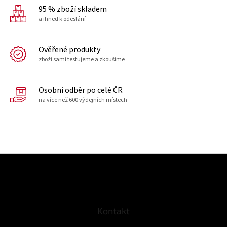
95 % zboží skladem
a ihned k odeslání
Ověřené produkty
zboží sami testujeme a zkoušíme
Osobní odběr po celé ČR
na více než 600 výdejních místech
Z
á
p
a
t
Kontakt
í