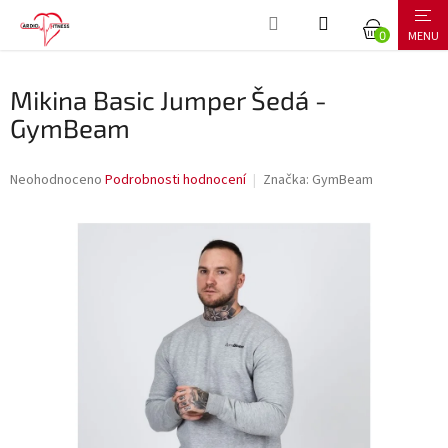
Přejít
NÁKUPNÍ
na
obsah
KOŠÍK
Mikina Basic Jumper Šedá -
GymBeam
Průměrné
Neohodnoceno
Podrobnosti hodnocení
Značka:
GymBeam
hodnocení
produktu
je
0,0
z
5
hvězdiček.