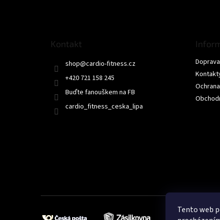
á
p
a
t
Kontakt
Infor
í
Doprava 
shop
@
cardio-fitness.cz
Kontakt
+420 721 158 245
Ochrana
Buďte fanouškem na FB
Obchodn
cardio_fitness_ceska_lipa
Tento web po