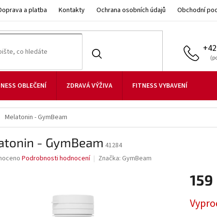
Doprava a platba
Kontakty
Ochrana osobních údajů
Obchodní po
+42
TNESS OBLEČENÍ
ZDRAVÁ VÝŽIVA
FITNESS VYBAVENÍ
Melatonin - GymBeam
atonin - GymBeam
41284
né
noceno
Podrobnosti hodnocení
Značka:
GymBeam
ní
159
u
Měrná
Vypro
cena: