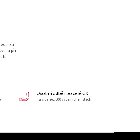
pestré a
suchu při
ětí.
Osobní odběr po celé ČR
e
na více než 600 výdejních místech