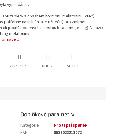
byla vyprodána…
n jsou tablety s obsahem hormonu melatoninu, který
as potřebný na usínání a je užitečný pro zmírnění
ních pocitů spojených s cestou letadlem (jet lag). V dávce
1 mg melatoninu.
informace
ZEPTAT SE
HLÍDAT
SDÍLET
Doplňkové parametry
Kategorie
:
Pro lepší spánek
EAN
:
8586022211072