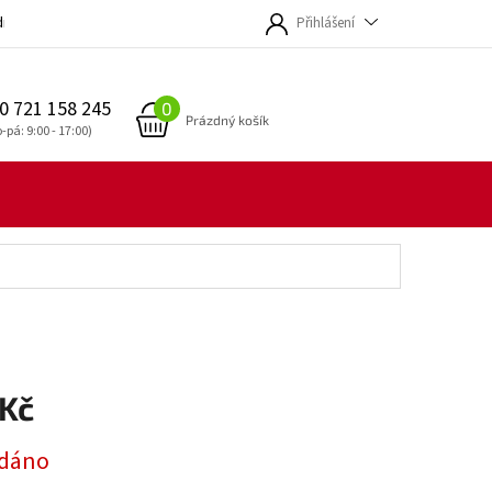
dmínky
Přihlášení
0 721 158 245
NÁKUPNÍ
Prázdný košík
KOŠÍK
 Kč
dáno