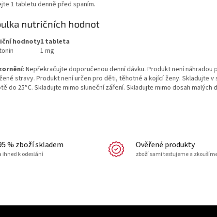
ejte 1 tabletu denně před spaním.
ulka nutričních hodnot
iční hodnoty
1 tableta
tonin
1 mg
zornění
: Nepřekračujte doporučenou denní dávku. Produkt není náhradou 
ené stravy. Produkt není určen pro děti, těhotné a kojící ženy. Skladujte v 
otě do 25°C. Skladujte mimo sluneční záření. Skladujte mimo dosah malých d
95 % zboží skladem
Ověřené produkty
a ihned k odeslání
zboží sami testujeme a zkouším