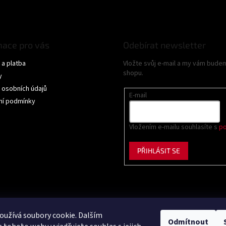
mace pro vás
Odebírat newsletter
a platba
Vložte svůj e-mail a my vám bude
shopu.
y
 osobních údajů
E-mail
í podmínky
Vložením e-mailu souhlasíte s
po
PŘIHLÁSIT SE
užívá soubory cookie. Dalším
Odmítnout