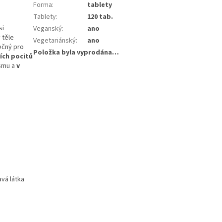
Forma
:
tablety
Tablety
:
120 tab.
si
Veganský
:
ano
 těle
Vegetariánský
:
ano
ečný pro
Položka byla vyprodána…
ích pocitů
ismu a
v
vá látka