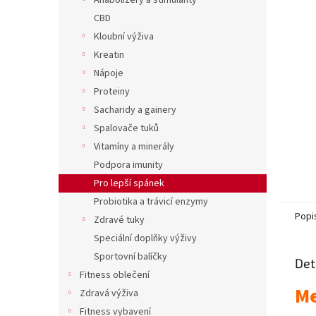
í
Anabolizéry a stimulanty
hvězdič
p
CBD
a
Kloubní výživa
n
Kreatin
e
Nápoje
l
Proteiny
Sacharidy a gainery
Spalovače tuků
Vitamíny a minerály
Podpora imunity
Pro lepší spánek
Probiotika a trávicí enzymy
Popi
Zdravé tuky
Speciální doplňky výživy
Sportovní balíčky
Det
Fitness oblečení
Me
Zdravá výživa
Fitness vybavení