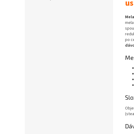
us
Mel
mela
spou
redu
po c
dáv
Mel
Slo
Obje
(ste
Dá