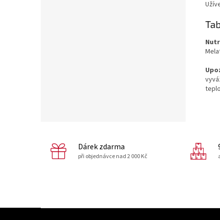
Užív
Tab
Nutr
Mela
Upo
vyváž
tepl
Dárek zdarma
při objednávce nad 2 000 Kč
Z