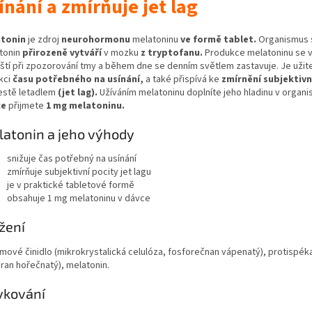
ínání a zmírňuje jet lag
atonin
je zdroj
neurohormonu
melatoninu
ve formě tablet.
Organismus 
tonin
přirozeně vytváří
v mozku
z tryptofanu.
Produkce melatoninu se v
ští při zpozorování tmy a během dne se denním světlem zastavuje. Je užit
kci
času potřebného na usínání,
a také přispívá ke
zmírnění subjektivn
estě letadlem
(jet lag).
Užíváním melatoninu doplníte jeho hladinu v organ
ce
přijmete
1 mg melatoninu.
atonin a jeho výhody
snižuje čas potřebný na usínání
zmírňuje subjektivní pocity jet lagu
je v praktické tabletové formě
obsahuje 1 mg melatoninu v dávce
žení
mové činidlo (mikrokrystalická celulóza, fosforečnan vápenatý), protispéka
aran hořečnatý), melatonin.
vkování