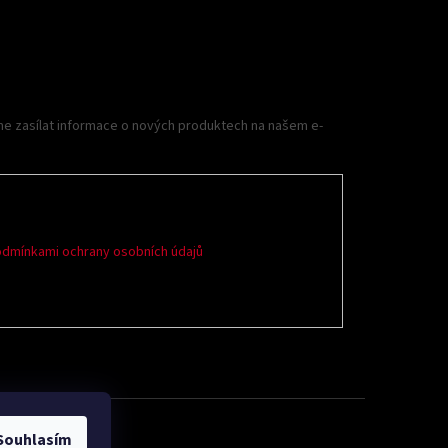
me zasílat informace o nových produktech na našem e-
dmínkami ochrany osobních údajů
Souhlasím