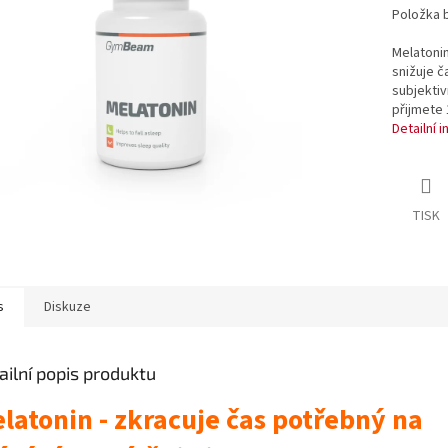
ek.
Položka 
Melatoni
snižuje č
subjektiv
přijmete 
Detailní 
TISK
s
Diskuze
ailní popis produktu
latonin - zkracuje čas potřebný na