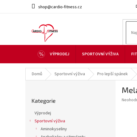
Přejít
shop@cardio-fitness.cz
na
obsah
VÝPRODEJ
SPORTOVNÍ VÝŽIVA
FI
Domů
Sportovní výživa
Pro lepší spánek
P
Mel
o
Přeskočit
s
Průměr
Neohod
Kategorie
kategorie
t
hodnoce
r
produkt
Výprodej
a
je
Sportovní výživa
0,0
n
z
Aminokyseliny
n
5