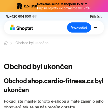
Potkáme se na Reshoperu 15. 10.?
Přijď na největší e-commerce akci v ČR.
+420 604 600 444
Přihlásit
Vyzkoušet
Obchod byl ukončen
Obchod byl ukončen
Obchod
shop.cardio-fitness.cz
byl
ukončen
Pokud jste majitel tohoto e-shopu a máte zájem o jeho
obnovení, tak se na nás prosím obraťte.