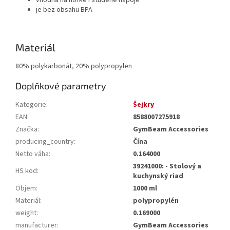
vhodná na horké i studené nápoje
je bez obsahu BPA
Materiál
80% polykarbonát, 20% polypropylen
Doplňkové parametry
Kategorie
:
Šejkry
EAN
:
8588007275918
Značka
:
GymBeam Accessories
producing_country
:
Čína
Netto váha
:
0.164000
39241000: - Stolový a
HS kod
:
kuchynský riad
Objem
:
1000 ml
Materiál
:
polypropylén
weight
:
0.169000
manufacturer
:
GymBeam Accessories