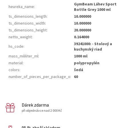
GymBeam Láhev Sport
heureka_name
:
Bottle Grey 1000 ml
ts_dimensions_length
:
10.000000
ts_dimensions_width
:
10.000000
ts_dimensions_height
:
20.000000
netto_weight
:
0.164000
39241000: - Stolový a
hs_code
:
kuchynský riad
mass_mililiter_ml
:
1000 ml
material
:
polypropylén
colors
:
šedá
number_of_pieces_per_package_o
:
60
Dárek zdarma
při objednávce nad 2 000 Kč
95 % zboží skladem