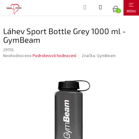
Přejít
NÁKUPNÍ
na
obsah
KOŠÍK
Láhev Sport Bottle Grey 1000 ml -
GymBeam
29701
Průměrné
Neohodnoceno
Podrobnosti hodnocení
Značka:
GymBeam
hodnocení
produktu
je
0,0
z
5
hvězdiček.