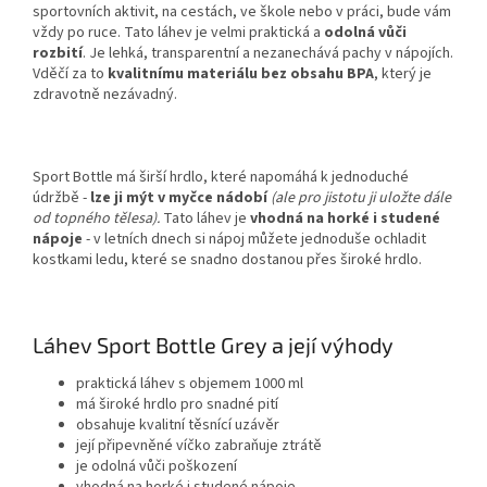
sportovních aktivit, na cestách, ve škole nebo v práci, bude vám
vždy po ruce. Tato láhev je velmi praktická a
odolná vůči
rozbití
. Je lehká, transparentní a nezanechává pachy v nápojích.
Vděčí za to
kvalitnímu materiálu bez obsahu BPA
, který je
zdravotně nezávadný.
Sport Bottle má širší hrdlo, které napomáhá k jednoduché
údržbě -
lze ji mýt v myčce nádobí
(ale pro jistotu ji uložte dále
od topného tělesa).
Tato láhev je
vhodná na horké i studené
nápoje
- v letních dnech si nápoj můžete jednoduše ochladit
kostkami ledu, které se snadno dostanou přes široké hrdlo.
Láhev Sport Bottle Grey a její výhody
praktická láhev s objemem 1000 ml
má široké hrdlo pro snadné pití
obsahuje kvalitní těsnící uzávěr
její připevněné víčko zabraňuje ztrátě
je odolná vůči poškození