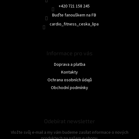
+420 721 158 245
Buďte fanouškem na FB
cardio_fitness_ceska_lipa
Informace pro vás
Doprava a platba
Kontakty
Ochrana osobních údajů
Obchodní podmínky
Odebírat newsletter
Vložte svůj e-mail a my vám budeme zasílat informace o nových
produktech na našem e-shopu.