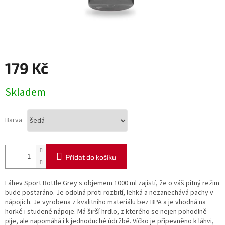
179 Kč
Měrná
Skladem
cena:
Barva
Přidat do košíku
Láhev Sport Bottle Grey s objemem 1000 ml zajistí, že o váš pitný režim
bude postaráno. Je odolná proti rozbití, lehká a nezanechává pachy v
nápojích. Je vyrobena z kvalitního materiálu bez BPA a je vhodná na
horké i studené nápoje. Má širší hrdlo, z kterého se nejen pohodlně
pije, ale napomáhá i k jednoduché údržbě. Víčko je připevněno k láhvi,