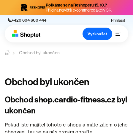
Potkáme se na Reshoperu 15. 10.?
Přijď na největší e-commerce akci v ČR.
+420 604 600 444
Přihlásit
Vyzkoušet
Obchod byl ukončen
Obchod byl ukončen
Obchod
shop.cardio-fitness.cz
byl
ukončen
Pokud jste majitel tohoto e-shopu a máte zájem o jeho
obnovení, tak se na nás prosím obraťte.