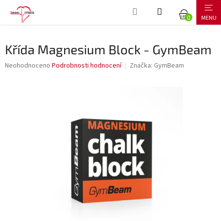
Přejít
NÁKUPNÍ
na
obsah
KOŠÍK
Křída Magnesium Block - GymBeam
Průměrné
Neohodnoceno
Podrobnosti hodnocení
Značka:
GymBeam
hodnocení
produktu
je
0,0
z
5
hvězdiček.