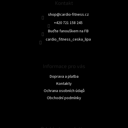
Kontakt
í
shop
@
cardio-fitness.cz
+420 721 158 245
Buďte fanouškem na FB
cardio_fitness_ceska_lipa
Informace pro vás
Doprava a platba
Kontakty
Ochrana osobních údajů
Obchodní podmínky