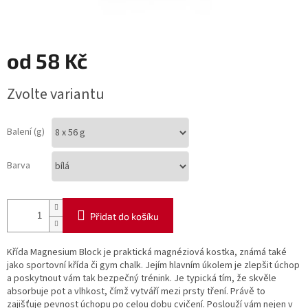
od
58 Kč
Měrná
Zvolte variantu
cena:
Balení (g)
Barva
Přidat do košíku
Křída Magnesium Block je praktická magnéziová kostka, známá také
jako sportovní křída či gym chalk. Jejím hlavním úkolem je zlepšit úchop
a poskytnout vám tak bezpečný trénink. Je typická tím, že skvěle
absorbuje pot a vlhkost, čímž vytváří mezi prsty tření. Právě to
zajišťuje pevnost úchopu po celou dobu cvičení. Poslouží vám nejen v