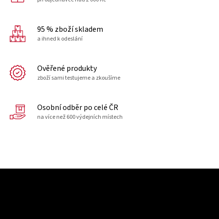
95 % zboží skladem
a ihned k odeslání
Ověřené produkty
zboží sami testujeme a zkoušíme
Osobní odběr po celé ČR
na více než 600 výdejních místech
Z
á
p
a
t