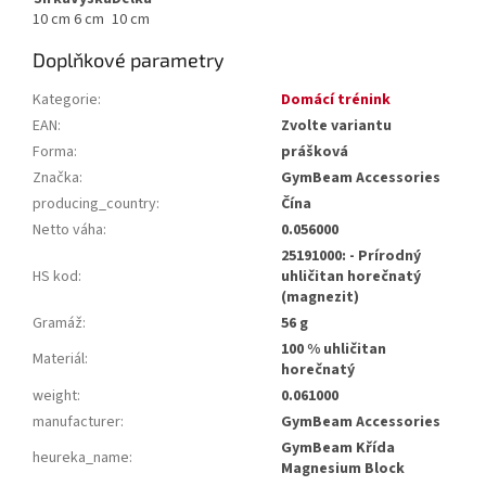
10 cm
6 cm
10 cm
Doplňkové parametry
Kategorie
:
Domácí trénink
EAN
:
Zvolte variantu
Forma
:
prášková
Značka
:
GymBeam Accessories
producing_country
:
Čína
Netto váha
:
0.056000
25191000: - Prírodný
HS kod
:
uhličitan horečnatý
(magnezit)
Gramáž
:
56 g
100 % uhličitan
Materiál
:
horečnatý
weight
:
0.061000
manufacturer
:
GymBeam Accessories
GymBeam Křída
heureka_name
:
Magnesium Block