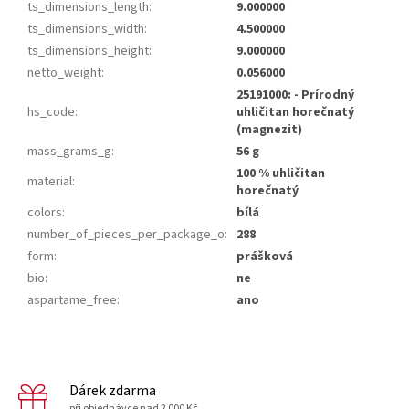
ts_dimensions_length
:
9.000000
ts_dimensions_width
:
4.500000
ts_dimensions_height
:
9.000000
netto_weight
:
0.056000
25191000: - Prírodný
hs_code
:
uhličitan horečnatý
(magnezit)
mass_grams_g
:
56 g
100 % uhličitan
material
:
horečnatý
colors
:
bílá
number_of_pieces_per_package_o
:
288
form
:
prášková
bio
:
ne
aspartame_free
:
ano
Dárek zdarma
při objednávce nad 2 000 Kč