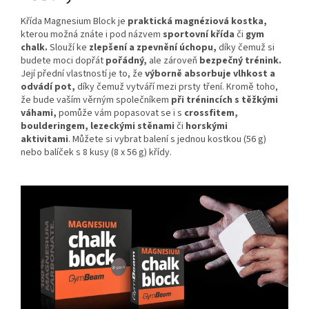
Křída Magnesium Block je
praktická magnéziová kostka,
kterou možná znáte i pod názvem
sportovní křída
či
gym
chalk.
Slouží ke
zlepšení a zpevnění úchopu,
díky čemuž si
budete moci dopřát
pořádný,
ale zároveň
bezpečný trénink.
Její přední vlastností je to, že
výborně absorbuje vlhkost a
odvádí pot,
díky čemuž vytváří mezi prsty tření. Kromě toho,
že bude vaším věrným společníkem
při trénincích s těžkými
váhami,
pomůže vám popasovat se i s
crossfitem,
boulderingem, lezeckými stěnami
či
horskými
aktivitami
. Můžete si vybrat balení s jednou kostkou (56 g)
nebo balíček s 8 kusy (8 x 56 g) křídy.