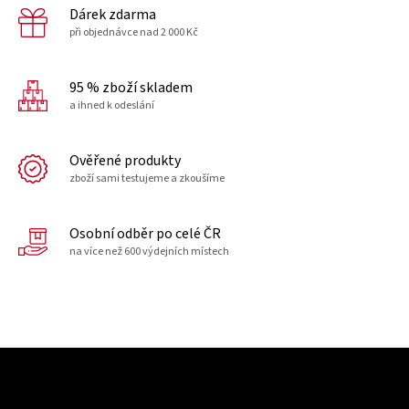
Dárek zdarma
při objednávce nad 2 000 Kč
95 % zboží skladem
a ihned k odeslání
Ověřené produkty
zboží sami testujeme a zkoušíme
Osobní odběr po celé ČR
na více než 600 výdejních místech
Z
á
p