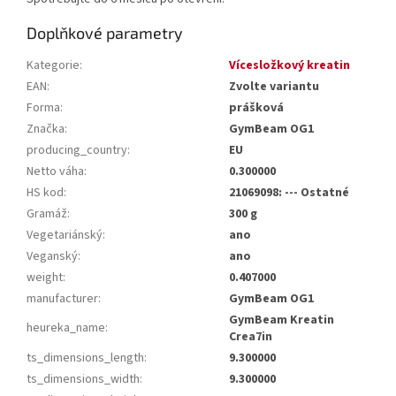
Doplňkové parametry
Kategorie
:
Vícesložkový kreatin
EAN
:
Zvolte variantu
Forma
:
prášková
Značka
:
GymBeam OG1
producing_country
:
EU
Netto váha
:
0.300000
HS kod
:
21069098: --- Ostatné
Gramáž
:
300 g
Vegetariánský
:
ano
Veganský
:
ano
weight
:
0.407000
manufacturer
:
GymBeam OG1
GymBeam Kreatin
heureka_name
:
Crea7in
ts_dimensions_length
:
9.300000
ts_dimensions_width
:
9.300000