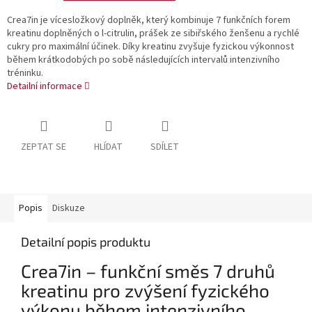
Crea7in je vícesložkový doplněk, který kombinuje 7 funkčních forem
kreatinu doplněných o l-citrulin, prášek ze sibiřského ženšenu a rychlé
cukry pro maximální účinek. Díky kreatinu zvyšuje fyzickou výkonnost
během krátkodobých po sobě následujících intervalů intenzivního
tréninku.
Detailní informace
ZEPTAT SE
HLÍDAT
SDÍLET
Popis
Diskuze
Detailní popis produktu
Crea7in – funkční směs 7 druhů
kreatinu pro zvýšení fyzického
výkonu během intenzivního