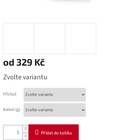
od
329 Kč
Měrná
Zvolte variantu
cena:
Příchuť
Balení (g)
Přidat do košíku