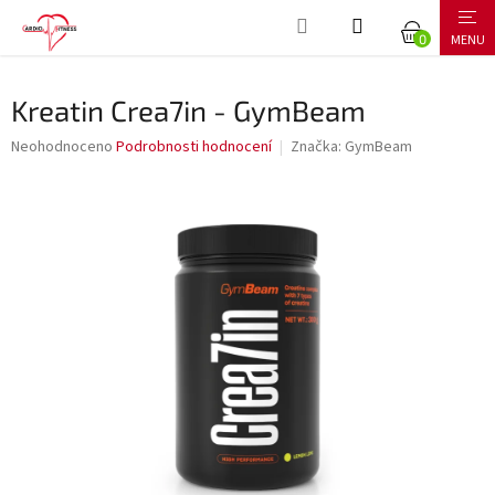
Přejít
NÁKUPNÍ
na
obsah
KOŠÍK
Kreatin Crea7in - GymBeam
Průměrné
Neohodnoceno
Podrobnosti hodnocení
Značka:
GymBeam
hodnocení
produktu
je
0,0
z
5
hvězdiček.