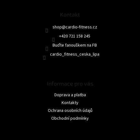
a
t
Kontakt
í
shop
@
cardio-fitness.cz
+420 721 158 245
Buďte fanouškem na FB
cardio_fitness_ceska_lipa
Informace pro vás
Doprava a platba
Kontakty
Ochrana osobních údajů
Obchodní podmínky