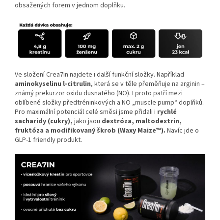
obsažených forem v jednom doplňku.
Ve složení Crea7in najdete i další funkční složky. Například
aminokyselinu l-citrulin
, která se v těle přeměňuje na arginin –
známý prekurzor oxidu dusnatého (NO). I proto patří mezi
oblíbené složky předtréninkových a NO „muscle pump“ doplňků.
Pro maximální potenciál celé směsi jsme přidali i
rychlé
sacharidy (cukry),
jako jsou
dextróza, maltodextrin,
fruktóza a modifikovaný škrob (Waxy Maize™).
Navíc jde o
GLP-1 friendly produkt.