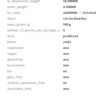
ts_dimensions_height
:
15.500000
netto_weight
:
0.300000
hs_code
:
21069098: --- Ostatné
flavor
:
citrón limetka
mass_grams_g
:
300 g
number_of_pieces_per_package_o
:
6
form
:
prášková
blend
:
směs
vegetarian
:
ano
vegan
:
ano
glutenfree
:
ano
lactosefree
:
ano
bio
:
ne
gmo_free
:
ano
artificial_sweetener_free
:
ne
aspartame_free
:
ano