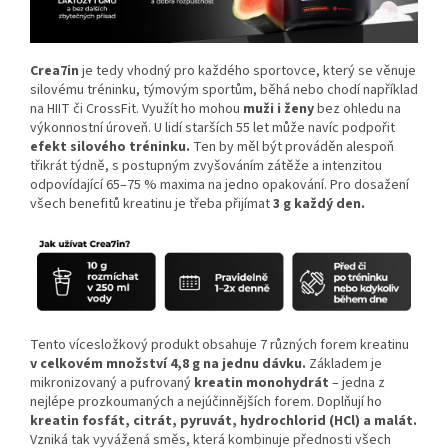
Crea7in
je tedy vhodný pro každého sportovce, který se věnuje
silovému tréninku, týmovým sportům, běhá nebo chodí například
na HIIT či CrossFit. Využít ho mohou
muži i ženy
bez ohledu na
výkonnostní úroveň. U lidí starších 55 let může navíc podpořit
efekt silového tréninku.
Ten by měl být prováděn alespoň
třikrát týdně, s postupným zvyšováním zátěže a intenzitou
odpovídající 65–75 % maxima na jedno opakování. Pro dosažení
všech benefitů kreatinu je třeba přijímat
3 g každý den.
Tento vícesložkový produkt obsahuje 7 různých forem kreatinu
v celkovém množství 4,8 g na jednu dávku.
Základem je
mikronizovaný a pufrovaný
kreatin
monohydrát
– jedna z
nejlépe prozkoumaných a nejúčinnějších forem. Doplňují ho
kreatin fosfát, citrát, pyruvát, hydrochlorid (HCl) a malát.
Vzniká tak vyvážená směs, která kombinuje přednosti všech