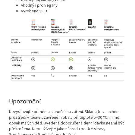
vhodný i pro vegany
vyrobeno v EU
Upozornění
Nevystavujte přímému slunečnímu záření. Skladujte v suchém
prostředí v těsně uzavřeném obalu při teplotě 5–30 °C, mimo
dosah malých dětí. Uvedená doporučená denní dávka nesmí být
překročena. Nepoužívejte jako náhradu pestré stravy.
Spotřebujte do 6 měsíců po otevření.