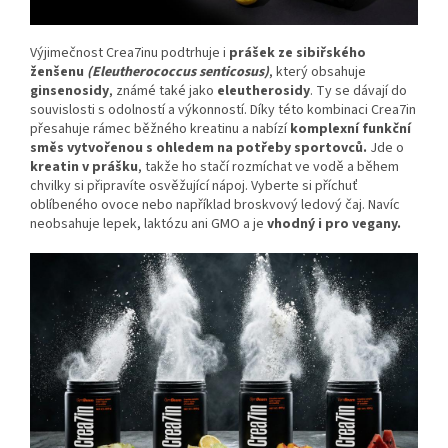
Výjimečnost Crea7inu podtrhuje i
prášek ze sibiřského
ženšenu
(Eleutherococcus senticosus)
, který obsahuje
ginsenosidy
, známé také jako
eleutherosidy
. Ty se dávají do
souvislosti s odolností a výkonností. Díky této kombinaci Crea7in
přesahuje rámec běžného kreatinu a nabízí
komplexní funkční
směs vytvořenou s ohledem na potřeby sportovců.
Jde o
kreatin v prášku
, takže ho stačí rozmíchat ve vodě a během
chvilky si připravíte osvěžující nápoj. Vyberte si příchuť
oblíbeného ovoce nebo například broskvový ledový čaj. Navíc
neobsahuje lepek, laktózu ani GMO a je
vhodný i pro vegany.