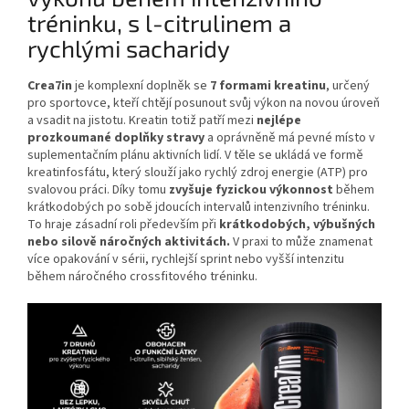
tréninku, s l-citrulinem a
rychlými sacharidy
Crea7in
je komplexní doplněk se
7 formami kreatinu
, určený
pro sportovce, kteří chtějí posunout svůj výkon na novou úroveň
a vsadit na jistotu. Kreatin totiž patří mezi
nejlépe
prozkoumané doplňky stravy
a oprávněně má pevné místo v
suplementačním plánu aktivních lidí. V těle se ukládá ve formě
kreatinfosfátu, který slouží jako rychlý zdroj energie (ATP) pro
svalovou práci. Díky tomu
zvyšuje fyzickou výkonnost
během
krátkodobých po sobě jdoucích intervalů intenzivního tréninku.
To hraje zásadní roli především při
krátkodobých, výbušných
nebo silově náročných aktivitách.
V praxi to může znamenat
více opakování v sérii, rychlejší sprint nebo vyšší intenzitu
během náročného crossfitového tréninku.