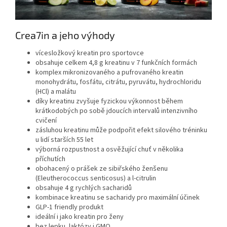
Crea7in a jeho výhody
vícesložkový kreatin pro sportovce
obsahuje celkem 4,8 g kreatinu v 7 funkčních formách
komplex mikronizovaného a pufrovaného kreatin
monohydrátu, fosfátu, citrátu, pyruvátu, hydrochloridu
(HCl) a malátu
díky kreatinu zvyšuje fyzickou výkonnost během
krátkodobých po sobě jdoucích intervalů intenzivního
cvičení
zásluhou kreatinu může podpořit efekt silového tréninku
u lidí starších 55 let
výborná rozpustnost a osvěžující chuť v několika
příchutích
obohacený o prášek ze sibiřského ženšenu
(Eleutherococcus senticosus) a l-citrulin
obsahuje 4 g rychlých sacharidů
kombinace kreatinu se sacharidy pro maximální účinek
GLP-1 friendly produkt
ideální i jako kreatin pro ženy
bez lepku, laktózy i GMO