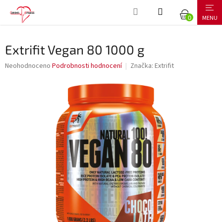
Přejít
NÁKUPNÍ
na
obsah
KOŠÍK
Extrifit Vegan 80 1000 g
Průměrné
Neohodnoceno
Podrobnosti hodnocení
Značka:
Extrifit
hodnocení
produktu
je
0,0
z
5
hvězdiček.