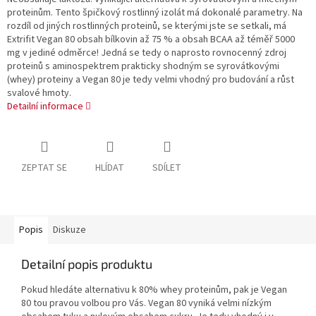
proteinům. Tento špičkový rostlinný izolát má dokonalé parametry. Na
rozdíl od jiných rostlinných proteinů, se kterými jste se setkali, má
Extrifit Vegan 80 obsah bílkovin až 75 % a obsah BCAA až téměř 5000
mg v jediné odměrce! Jedná se tedy o naprosto rovnocenný zdroj
proteinů s aminospektrem prakticky shodným se syrovátkovými
(whey) proteiny a Vegan 80 je tedy velmi vhodný pro budování a růst
svalové hmoty.
Detailní informace
ZEPTAT SE
HLÍDAT
SDÍLET
Popis
Diskuze
Detailní popis produktu
Pokud hledáte alternativu k 80% whey proteinům, pak je Vegan
80 tou pravou volbou pro Vás. Vegan 80 vyniká velmi nízkým