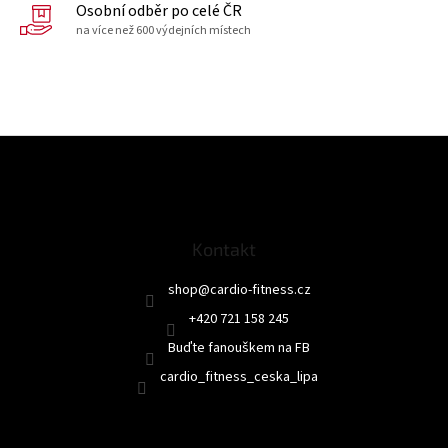
Osobní odběr po celé ČR
na více než 600 výdejních místech
Z
á
p
a
t
Kontakt
í
shop
@
cardio-fitness.cz
+420 721 158 245
Buďte fanouškem na FB
cardio_fitness_ceska_lipa