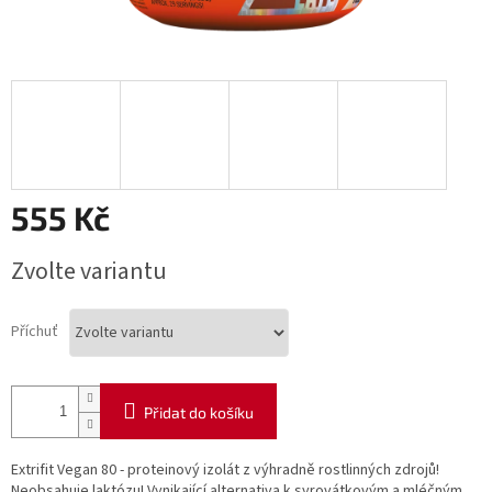
555 Kč
Měrná
Zvolte variantu
cena:
Příchuť
Přidat do košíku
Extrifit Vegan 80 - proteinový izolát z výhradně rostlinných zdrojů!
Neobsahuje laktózu! Vynikající alternativa k syrovátkovým a mléčným