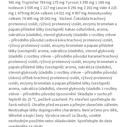
941 mg Tryptofan 784 mg 275 mg Tyrosin 3 395 mg 1 188 mg
Isoleucin 3 505 mg 1 227 mg Leucin 6 291 mg 2 202 mg Valin 4 225
mg 1 479 mg BCAA celkem 14 021 mg 4 907 mg Aminokyseliny
celkem 74 405 mg 26 042 mg Složení: Čokoláda hrachový
proteinový izolát, rýžový proteinový izolát, enzymy bromelain a
papain přídatné látky (sestupně): kakao odtučněné, aroma,
sukralóza (sladidlo), steviol-glykosidy (sladidlo z rostliny stévie
– přírodního původu) Ledová káva hrachový proteinový izolát,
rýžový proteinový izolát, enzymy bromelain a papain přídatné
látky (sestupně): aroma, sukralóza (sladidlo), steviol-glykosidy
(sladidlo z rostliny stévie – přírodního původu) Karamel hrachový
proteinový izolát, rýžový proteinový izolát, enzymy bromelain a
papain přídatné látky (sestupně): aroma, sukralóza (sladidlo),
steviol-glykosidy (sladidlo z rostliny stévie – přírodního původu)
Lískový oříšek hrachový proteinový izolát, rýžový proteinový
izolát, enzymy bromelain a papain přídatné látky (sestupně):
aroma, sukralóza (sladidlo), steviol-glykosidy (sladidlo z rostliny
stévie – přírodního původu) Upozornění: Skladujte v suchu při
teplotě do 25 °C, pečlivě uzavřené. Po otevření spotřebujte do
šesti měsíců. Chraňte před mrazem a přímým slunečním zářením.
Neobsahuje látky dopingového charakteru. Není určeno pro děti,
těhotné a kojící ženy. Výrobce neručí za škody, vzniklé
nevhodným použitím nebo skladováním. Spotřebujte do data
uvedeného na obalu.