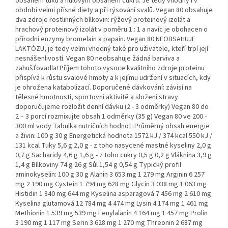
obsahem tuku a nulovým obsahem cukru. Je tedy vhodný i v
období velmi přísné diety a při rýsování svalů. Vegan 80 obsahuje
dva zdroje rostlinných bílkovin: rýžový proteinový izolát a
hrachový proteinový izolát v poměru 1 : 1 a navíc je obohacen o
přírodní enzymy bromelain a papain. Vegan 80 NEOBSAHUJE
LAKTÓZU, je tedy velmi vhodný také pro uživatele, kteří trpí její
nesnášenlivostí. Vegan 80 neobsahuje žádná barviva a
zahušťovadla! Příjem tohoto vysoce kvalitního zdroje proteinu
přispívá k růstu svalové hmoty a k jejímu udržení v situacích, kdy
je ohrožena katabolizací. Doporučené dávkování: závisí na
tělesné hmotnosti, sportovní aktivitě a složení stravy
doporučujeme rozložit denní dávku (2 - 3 odměrky) Vegan 80 do
2 – 3 porcí rozmixujte obsah 1 odměrky (35 g) Vegan 80 ve 200 -
300 ml vody Tabulka nutričních hodnot: Průměrný obsah energie
a živin: 100 g 30 g Energetická hodnota 1572 kJ / 374 kcal 550 kJ /
131 kcal Tuky 5,6 g 2,0 g - z toho nasycené mastné kyseliny 2,0 g
0,7 g Sacharidy 4,6 g 1,6 g - z toho cukry 0,5 g 0,2 g Vláknina 3,9 g
1,4 g Bílkoviny 74 g 26 g Sůl 1,54 g 0,54 g Typický profil
aminokyselin: 100 g 30 g Alanin 3 653 mg 1 279 mg Arginin 6 257
mg 2 190 mg Cystein 1 794 mg 628 mg Glycin 3 038 mg 1 063 mg
Histidin 1 840 mg 644 mg Kyselina asparagová 7 456 mg 2 610 mg
Kyselina glutamová 12 784 mg 4 474 mg Lysin 4 174 mg 1 461 mg
Methionin 1 539 mg 539 mg Fenylalanin 4 164 mg 1 457 mg Prolin
3 190 mg 1 117 mg Serin 3 628 mg 1 270 mg Threonin 2 687 mg