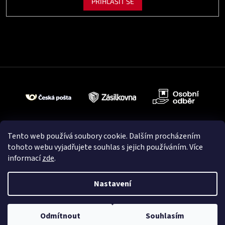
PŘIHLÁSIT SE
Tento web používá soubory cookie. Dalším procházením
tohoto webu vyjadřujete souhlas s jejich používáním. Více
informací
zde
.
Nastavení
Vytvořil Shoptet
Odmítnout
Souhlasím
Copyright 2026
Cardio Fitness
. Všechna práva vyhrazena.