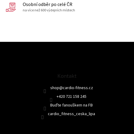
Osobní odběr po celé ČR
na více než 600 výdejních místech
Z
á
p
a
t
Kontakt
í
shop
@
cardio-fitness.cz
+420 721 158 245
Buďte fanouškem na FB
cardio_fitness_ceska_lipa