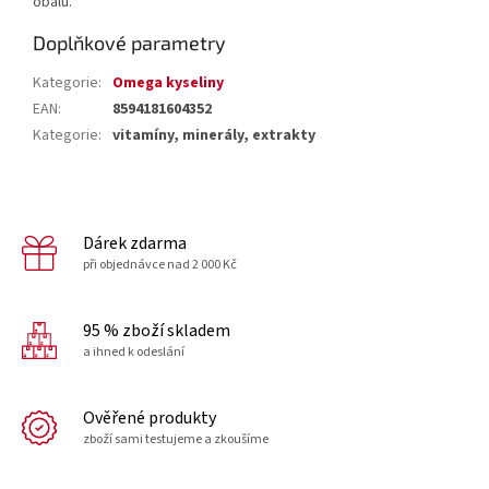
obalu.
Doplňkové parametry
Kategorie
:
Omega kyseliny
EAN
:
8594181604352
Kategorie
:
vitamíny, minerály, extrakty
Dárek zdarma
při objednávce nad 2 000 Kč
95 % zboží skladem
a ihned k odeslání
Ověřené produkty
zboží sami testujeme a zkoušíme