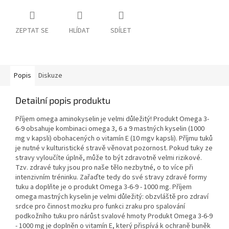
ZEPTAT SE
HLÍDAT
SDÍLET
Popis
Diskuze
Detailní popis produktu
Příjem omega aminokyselin je velmi důležitý! Produkt Omega 3-
6-9 obsahuje kombinaci omega 3, 6 a 9 mastných kyselin (1000
mg v kapsli) obohacených o vitamín E (10 mgv kapsli). Příjmu tuků
je nutné v kulturistické stravě věnovat pozornost. Pokud tuky ze
stravy vyloučíte úplně, může to být zdravotně velmi rizikové.
Tzv. zdravé tuky jsou pro naše tělo nezbytné, o to více při
intenzivním tréninku. Zařaďte tedy do své stravy zdravé formy
tuku a doplňte je o produkt Omega 3-6-9 - 1000 mg. Příjem
omega mastných kyselin je velmi důležitý: obzvláště pro zdraví
srdce pro činnost mozku pro funkci zraku pro spalování
podkožního tuku pro nárůst svalové hmoty Produkt Omega 3-6-9
- 1000 mg je doplněn o vitamín E, který přispívá k ochraně buněk