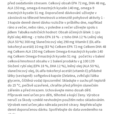
před oxidativním stresem. Celkový obsah EPA 72 mg, DHA 48 mg,
ALA 150 mg, omega-6 mastných kyselin 140 mg, omega-9
mastných kyselin 51 mg. Doporučené dávkování: užívejte v
závislosti na tělesné hmotnosti a intenzitě pohybové aktivity 1 -
3 kapsle denně denní dávku rozložte v průběhu dne, například
ráno a večer, nebo ráno, v poledne a večer užívejte spolu s
jídlem Tabulka nutričních hodnot: Obsah účinných látek: 1 cps
Rybí olej 400 mg - z toho EPA 18 % - z toho DHA 12 % Lněný olej
(ALA 50 %) 300 mg Slunečnicový olej 290 mg Vitamín E (DL-alfa-
tokoferyl-acetát) 10 mg (83 %) Celkem EPA 72 mg Celkem DHA 48
mg Celkem ALA 150 mg Celkem Omega-6 mastných kyselin 140
mg Celkem Omega-9 mastných kyselin 51 mg počet ks v balení
celková hmotnost obsahu v 1 balení produktu v g 100 139
Složení: rybí olej (EPA 18 %, DHA 12 %), lněný olej (ALA 50 %),
slunečnicový olej, DL-alfa-tokoferyl-acetát (vitamín E) přídatné
látky (sestupně): softgelová kapsle (želatina, zvlhčující látka
glycerin, čištěná voda) Upozornění: Skladujte v suchu při teplotě
do 25 °C, pečlivě uzavřené, chraňte před přímým slunečním
zářením a před mrazem. Uchovávejte mimo dosah dětí.
Přípravek není určen pro děti, těhotné a kojící ženy. Výrobce
neručí za škody vzniklé nevhodným použitím nebo skladováním.
Výrobek není určen jako náhrada pestré stravy. Nepřekračujte
denní doporučenou dávku. Spotřebujte do data uvedeného na