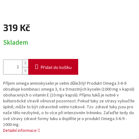
319 Kč
Měrná
Skladem
cena:
Přidat do košíku
Příjem omega aminokyselin je velmi důležitý! Produkt Omega 3-6-9
obsahuje kombinaci omega 3, 6 a 9 mastných kyselin (1000 mg v kapsli)
obohacených o vitamín E (10 mgv kapsli). Příjmu tuků je nutné v
kulturistické stravě věnovat pozornost. Pokud tuky ze stravy vyloučíte
úplně, může to být zdravotně velmi rizikové. Tzv. zdravé tuky jsou pro
naše tělo nezbytné, o to více při intenzivním tréninku. Zařaďte tedy do
své stravy zdravé formy tuku a doplňte je o produkt Omega 3-6-9 -
1000 mg.
Detailní informace