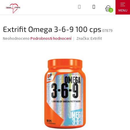
Přejít
NÁKUPNÍ
na
obsah
KOŠÍK
Extrifit Omega 3-6-9 100 cps
07879
Průměrné
Neohodnoceno
Podrobnosti hodnocení
Značka:
Extrifit
hodnocení
produktu
je
0,0
z
5
hvězdiček.