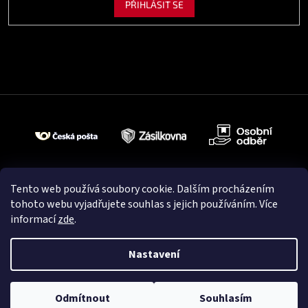
PŘIHLÁSIT SE
Tento web používá soubory cookie. Dalším procházením
tohoto webu vyjadřujete souhlas s jejich používáním. Více
informací
zde
.
Nastavení
Vytvořil Shoptet
Odmítnout
Souhlasím
Copyright 2026
Cardio Fitness
. Všechna práva vyhrazena.