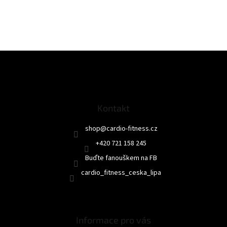
Z
á
p
a
t
Kontakt
í
shop
@
cardio-fitness.cz
+420 721 158 245
Buďte fanouškem na FB
cardio_fitness_ceska_lipa
Informace pro vás