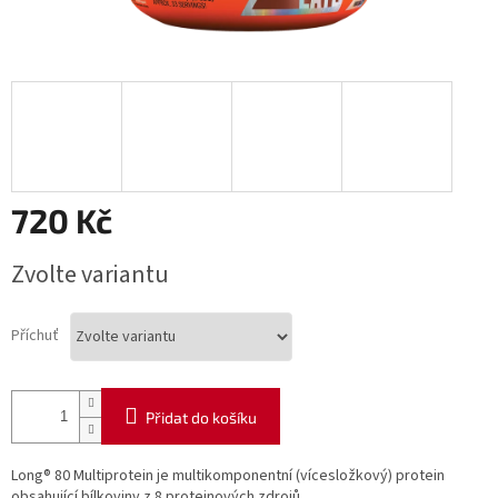
720 Kč
Měrná
Zvolte variantu
cena:
Příchuť
Přidat do košíku
Long® 80 Multiprotein je multikomponentní (vícesložkový) protein
obsahující bílkoviny z 8 proteinových zdrojů.