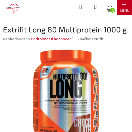
Přejít
NÁKUPNÍ
na
obsah
KOŠÍK
Extrifit Long 80 Multiprotein 1000 g
Průměrné
Neohodnoceno
Podrobnosti hodnocení
Značka:
Extrifit
hodnocení
produktu
je
0,0
z
5
hvězdiček.