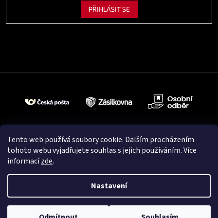
PŘIHLÁSIT SE
Tento web používá soubory cookie. Dalším procházením
tohoto webu vyjadřujete souhlas s jejich používáním. Více
informací
zde
.
Nastavení
Vytvořil Shoptet
Odmítnout
Souhlasím
Copyright 2026
Cardio Fitness
. Všechna práva vyhrazena.