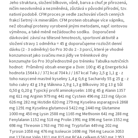
Jeho struktura, složení bílkovin, vůně, barva a chuť je přirozená,
ničím neovlivněná a nezměněná, zůstává v původní přírodní, tzv.
nativní podobě. CFM proces je vedle zachování všech cenných
frakcí šetrný i k minerálům. CFM protein obsahuje více vápníku,
než obsahují proteiny vyrobené jinými metodami, např. iontovou
výměnou, a také méně nežádoucího sodíku. Doporučené
dávkování: závisí na tělesné hmotnosti, sportovní aktivitě a
složení stravy 1 odměrka = 45 g doporučujeme rozložit denní
dávku (2 - 3 odměrky) Go Pro 30 do 2 - 3 porcí, které je vhodné
konzumovat jako svačinu mezi jídly ve tréninkové dny
konzumujte Go Pro 30 přednostně po tréninku Tabulka nutričních
hodnot: Průměrný obsah energie a živin: 100 g 45 g Energetická
hodnota 1564 kJ / 372 kcal 704 kJ / 167 kcal Tuky 2,5 g 1,1 g - z
toho nasycené mastné kyseliny 1,4 g 0,6 g Sacharidy 55 g 25 g - z
toho cukry 43 g 19 g Vláknina 2,9 g 1,3 g Bílkoviny 30 g 13 g Sůl
0,50 g 0,20 g Typický profil aminokyselin: 100 g 45 g Alanin 1357
mg 611 mg Arginin 979 mg 441 mg Cystein 496 mg 223 mg Glycin
626 mg 282 mg Histidin 620 mg 279 mg Kyselina asparagová 2868
mg 1291 mg Kyselina glutamová 5422 mg 2440 mg Glutamine
1000 mg 450 mg Lysin 2588 mg 1165 mg Methionin 641 mg 288 mg
Fenylalanin 1152 mg 518 mg Prolin 1991 mg 896 mg Serin 1552 mg
698 mg Threonin 1763 mg 793 mg Tryptofan 449 mg 202 mg
Tyrosin 1058 mg 476 mg Isoleucin 1698 mg 764 mg Leucin 3053
mg 1374 mg Valin 1811 mg 815 mg BCAA celkem 6 562 mg 2 953