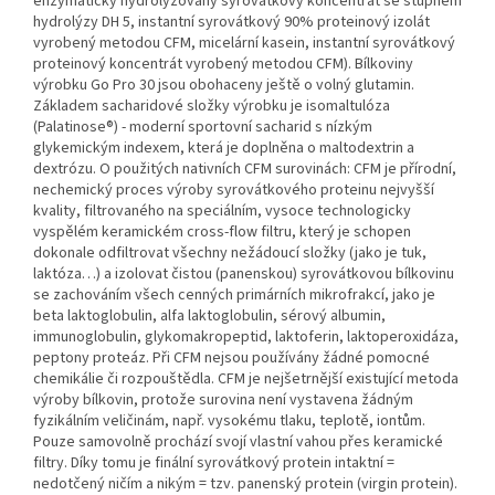
enzymaticky hydrolyzovaný syrovátkový koncentrát se stupněm
hydrolýzy DH 5, instantní syrovátkový 90% proteinový izolát
vyrobený metodou CFM, micelární kasein, instantní syrovátkový
proteinový koncentrát vyrobený metodou CFM). Bílkoviny
výrobku Go Pro 30 jsou obohaceny ještě o volný glutamin.
Základem sacharidové složky výrobku je isomaltulóza
(Palatinose®) - moderní sportovní sacharid s nízkým
glykemickým indexem, která je doplněna o maltodextrin a
dextrózu. O použitých nativních CFM surovinách: CFM je přírodní,
nechemický proces výroby syrovátkového proteinu nejvyšší
kvality, filtrovaného na speciálním, vysoce technologicky
vyspělém keramickém cross-flow filtru, který je schopen
dokonale odfiltrovat všechny nežádoucí složky (jako je tuk,
laktóza…) a izolovat čistou (panenskou) syrovátkovou bílkovinu
se zachováním všech cenných primárních mikrofrakcí, jako je
beta laktoglobulin, alfa laktoglobulin, sérový albumin,
immunoglobulin, glykomakropeptid, laktoferin, laktoperoxidáza,
peptony proteáz. Při CFM nejsou používány žádné pomocné
chemikálie či rozpouštědla. CFM je nejšetrnější existující metoda
výroby bílkovin, protože surovina není vystavena žádným
fyzikálním veličinám, např. vysokému tlaku, teplotě, iontům.
Pouze samovolně prochází svojí vlastní vahou přes keramické
filtry. Díky tomu je finální syrovátkový protein intaktní =
nedotčený ničím a nikým = tzv. panenský protein (virgin protein).