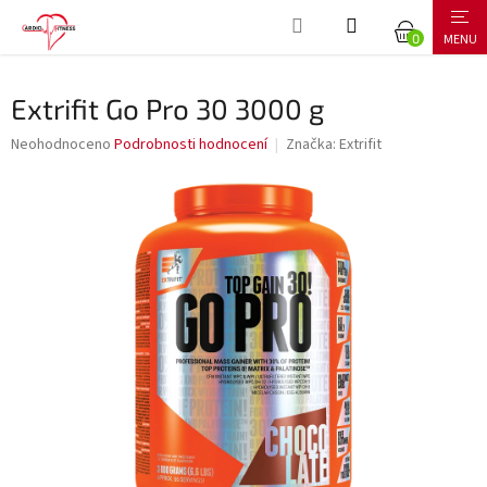
Přejít
NÁKUPNÍ
na
obsah
KOŠÍK
Extrifit Go Pro 30 3000 g
Průměrné
Neohodnoceno
Podrobnosti hodnocení
Značka:
Extrifit
hodnocení
produktu
je
0,0
z
5
hvězdiček.