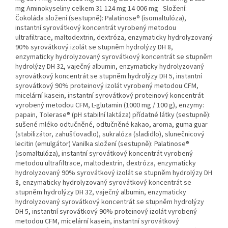
mg Aminokyseliny celkem 31 124 mg 14 006 mg Složení:
Čokoláda složení (sestupně): Palatinose® (isomaltulóza),
instantní syrovátkový koncentrát vyrobený metodou
ultrafiltrace, maltodextrin, dextróza, enzymaticky hydrolyzovaný
90% syrovátkový izolát se stupněm hydrolýzy DH 8,
enzymaticky hydrolyzovaný syrovátkový koncentrát se stupněm
hydrolýzy DH 32, vaječný albumin, enzymaticky hydrolyzovaný
syrovátkový koncentrát se stupněm hydrolýzy DH 5, instantní
syrovátkový 90% proteinový izolát vyrobený metodou CFM,
micelární kasein, instantní syrovátkový proteinový koncentrát
vyrobený metodou CFM, L-glutamin (1000 mg / 100 g), enzymy:
papain, Tolerase® (pH stabilní laktáza) přídatné látky (sestupně):
sušené mléko odtučněné, odtučněné kakao, aroma, guma guar
(stabilizátor, zahušťovadlo), sukralóza (sladidlo), slunečnicový
lecitin (emulgátor) Vanilka složení (sestupně): Palatinose®
(isomaltulóza), instantní syrovátkový koncentrát vyrobený
metodou ultrafiltrace, maltodextrin, dextróza, enzymaticky
hydrolyzovaný 90% syrovátkový izolát se stupněm hydrolýzy DH
8, enzymaticky hydrolyzovaný syrovátkový koncentrát se
stupněm hydrolýzy DH 32, vaječný albumin, enzymaticky
hydrolyzovaný syrovátkový koncentrát se stupněm hydrolýzy
DH 5, instantní syrovátkový 90% proteinový izolát vyrobený
metodou CFM, micelární kasein, instantní syrovátkový