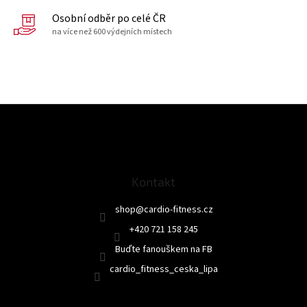
Osobní odběr po celé ČR
na více než 600 výdejních místech
Z
á
p
a
t
Kontakt
í
shop
@
cardio-fitness.cz
+420 721 158 245
Buďte fanouškem na FB
cardio_fitness_ceska_lipa