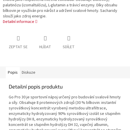
palatinózu (izomaltulózu), L-glutamin a trávicí enzymy. Díky obsahu
bílkovin je využíván pro nárůst a udržení svalové hmoty. Sacharidy
slouží jako zdroj energie.
Detailní informace
ZEPTAT SE
HLÍDAT
SDÍLET
Popis
Diskuze
Detailní popis produktu
Go Pro 30 je sportovní nápoj určený pro budování svalové hmoty
a síly. Obsahuje 8 proteinových zdrojů (30 % bílkovin: instantní
syrovátkový koncentrát vyrobený metodou ultrafiltrace,
enzymaticky hydrolyzovaný 90% syrovátkový izolát se stupněm
hydrolýzy DH 8, enzymaticky hydrolyzovaný syrovátkový
koncentrát se stupněm hydrolýzy DH 32, vaječný albumin,