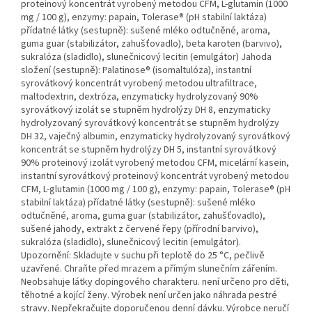
proteinový koncentrát vyrobený metodou CFM, L-glutamin (1000
mg / 100 g), enzymy: papain, Tolerase® (pH stabilní laktáza)
přídatné látky (sestupně): sušené mléko odtučněné, aroma,
guma guar (stabilizátor, zahušťovadlo), beta karoten (barvivo),
sukralóza (sladidlo), slunečnicový lecitin (emulgátor) Jahoda
složení (sestupně): Palatinose® (isomaltulóza), instantní
syrovátkový koncentrát vyrobený metodou ultrafiltrace,
maltodextrin, dextróza, enzymaticky hydrolyzovaný 90%
syrovátkový izolát se stupněm hydrolýzy DH 8, enzymaticky
hydrolyzovaný syrovátkový koncentrát se stupněm hydrolýzy
DH 32, vaječný albumin, enzymaticky hydrolyzovaný syrovátkový
koncentrát se stupněm hydrolýzy DH 5, instantní syrovátkový
90% proteinový izolát vyrobený metodou CFM, micelární kasein,
instantní syrovátkový proteinový koncentrát vyrobený metodou
CFM, L-glutamin (1000 mg / 100 g), enzymy: papain, Tolerase® (pH
stabilní laktáza) přídatné látky (sestupně): sušené mléko
odtučněné, aroma, guma guar (stabilizátor, zahušťovadlo),
sušené jahody, extrakt z červené řepy (přírodní barvivo),
sukralóza (sladidlo), slunečnicový lecitin (emulgátor).
Upozornění: Skladujte v suchu při teplotě do 25 °C, pečlivě
uzavřené. Chraňte před mrazem a přímým slunečním zářením.
Neobsahuje látky dopingového charakteru. není určeno pro děti,
těhotné a kojící ženy. Výrobek není určen jako náhrada pestré
stravy. Nepřekračujte doporučenou denní dávku. Výrobce neručí