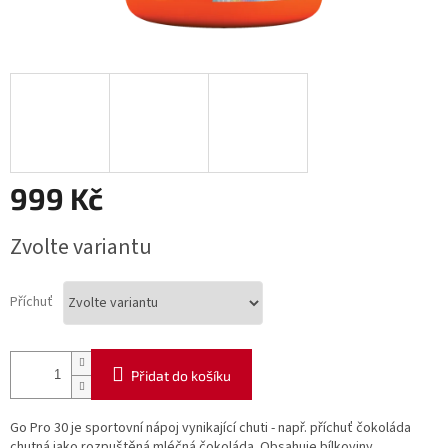
999 Kč
Měrná
Zvolte variantu
cena:
Příchuť
Přidat do košíku
Go Pro 30 je sportovní nápoj vynikající chuti - např. příchuť čokoláda
chutná jako rozpuštěná mléčná čokoláda. Obsahuje bílkoviny,