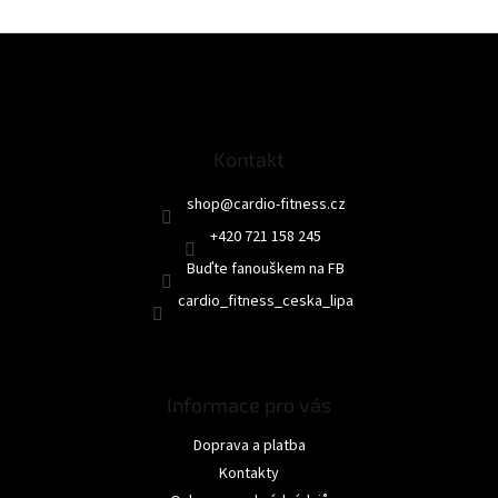
Z
á
p
a
t
Kontakt
í
shop
@
cardio-fitness.cz
+420 721 158 245
Buďte fanouškem na FB
cardio_fitness_ceska_lipa
Informace pro vás
Doprava a platba
Kontakty