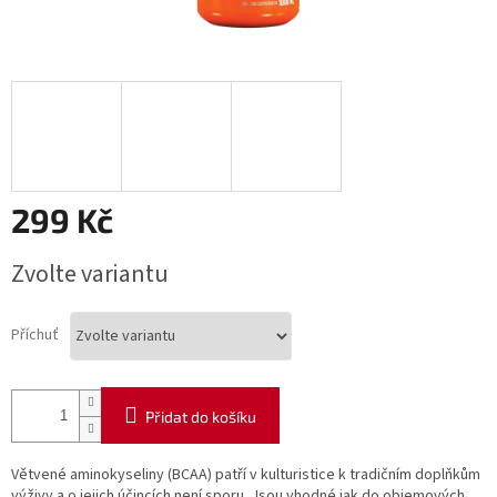
299 Kč
Měrná
Zvolte variantu
cena:
Příchuť
Přidat do košíku
Větvené aminokyseliny (BCAA) patří v kulturistice k tradičním doplňkům
výživy a o jejich účincích není sporu. Jsou vhodné jak do objemových,