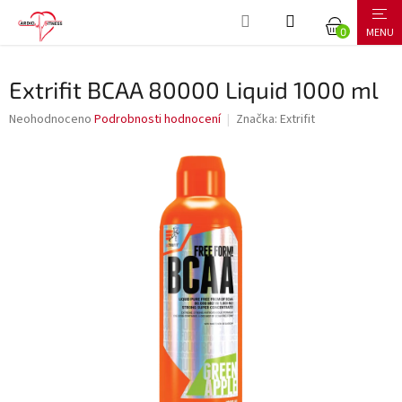
Přejít
NÁKUPNÍ
na
obsah
KOŠÍK
Extrifit BCAA 80000 Liquid 1000 ml
Průměrné
Neohodnoceno
Podrobnosti hodnocení
Značka:
Extrifit
hodnocení
produktu
je
0,0
z
5
hvězdiček.