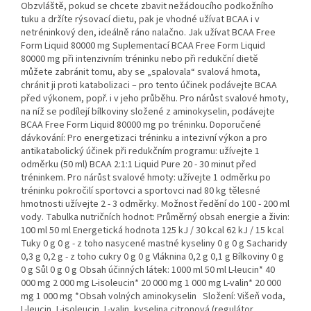
Obzvláště, pokud se chcete zbavit nežádoucího podkožního
tuku a držíte rýsovací dietu, pak je vhodné užívat BCAA i v
netréninkový den, ideálně ráno nalačno. Jak užívat BCAA Free
Form Liquid 80000 mg Suplementací BCAA Free Form Liquid
80000 mg při intenzivním tréninku nebo při redukční dietě
můžete zabránit tomu, aby se „spalovala“ svalová hmota,
chránit ji proti katabolizaci – pro tento účinek podávejte BCAA
před výkonem, popř. i v jeho průběhu. Pro nárůst svalové hmoty,
na níž se podílejí bílkoviny složené z aminokyselin, podávejte
BCAA Free Form Liquid 80000 mg po tréninku. Doporučené
dávkování: Pro energetizaci tréninku a intezivní výkon a pro
antikatabolický účinek při redukčním programu: užívejte 1
odměrku (50 ml) BCAA 2:1:1 Liquid Pure 20 - 30 minut před
tréninkem. Pro nárůst svalové hmoty: užívejte 1 odměrku po
tréninku pokročilí sportovci a sportovci nad 80 kg tělesné
hmotnosti užívejte 2 - 3 odměrky. Možnost ředění do 100 - 200 ml
vody. Tabulka nutričních hodnot: Průměrný obsah energie a živin:
100 ml 50 ml Energetická hodnota 125 kJ / 30 kcal 62 kJ / 15 kcal
Tuky 0 g 0 g - z toho nasycené mastné kyseliny 0 g 0 g Sacharidy
0,3 g 0,2 g - z toho cukry 0 g 0 g Vláknina 0,2 g 0,1 g Bílkoviny 0 g
0 g Sůl 0 g 0 g Obsah účinných látek: 1000 ml 50 ml L-leucin* 40
000 mg 2 000 mg L-isoleucin* 20 000 mg 1 000 mg L-valin* 20 000
mg 1 000 mg *Obsah volných aminokyselin Složení: Višeň voda,
L-leucin, L-isoleucin, L-valin, kyselina citronová (regulátor