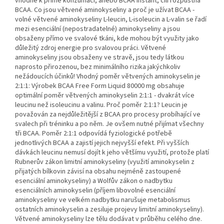
vhodné k přímé konzumaci, anebo BCAA Instant, čili rozpustná
BCAA. Co jsou větvené aminokyseliny a proč je užívat BCAA -
volné větvené aminokyseliny L-leucin, L-isoleucin a L-valin se řadí
mezi esenciální (nepostradatelné) aminokyseliny a jsou
obsaženy přímo ve svalové tkáni, kde mohou být využity jako
důležitý zdroj energie pro svalovou práci. Větvené
aminokyseliny jsou obsaženy ve stravě, jsou tedy látkou
naprosto přirozenou, bez minimálního rizika jakýchkoliv
nežádoucích účinků! Vhodný poměr větvených aminokyselin je
2:1:1: Výrobek BCAA Free Form Liquid 80000 mg obsahuje
optimální poměr větvených aminokyselin 2:1:1 - dvakrát více
leucinu než isoleucinu a valinu. Proč poměr 2:1:1? Leucin je
považován za nejdůležitější z BCAA pro procesy probíhající ve
svalech při tréninku a po něm. Je ovšem nutné přijímat všechny
tři BCAA. Poměr 2:1:1 odpovídá fyziologické potřebě
jednotlivých BCAA a zajistí jejich nejvyšší efekt. Při vyšších
dávkách leucinu nemusí dojít k jeho většímu využití, protože platí
Rubnerův zákon limitní aminokyseliny (využití aminokyselin z
přijatých bílkovin závisí na obsahu nejméně zastoupené
esenciální aminokyseliny) a Wolfův zákon o nadbytku
esenciálních aminokyselin (příjem libovolné esenciální
aminokyseliny ve velkém nadbytku narušuje metabolismus
ostatních aminokyselin a zesiluje projevy limitní aminokyseliny).
Větvené aminokyseliny lze tělu dodávat v průběhu celého dne.