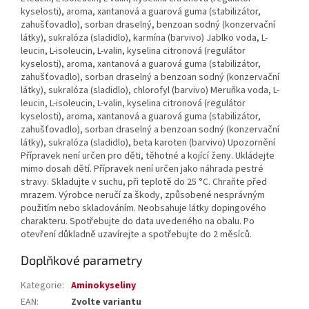
kyselosti), aroma, xantanová a guarová guma (stabilizátor,
zahušťovadlo), sorban draselný, benzoan sodný (konzervační
látky), sukralóza (sladidlo), karmína (barvivo) Jablko voda, L-
leucin, L-isoleucin, L-valin, kyselina citronová (regulátor
kyselosti), aroma, xantanová a guarová guma (stabilizátor,
zahušťovadlo), sorban draselný a benzoan sodný (konzervační
látky), sukralóza (sladidlo), chlorofyl (barvivo) Meruňka voda, L-
leucin, L-isoleucin, L-valin, kyselina citronová (regulátor
kyselosti), aroma, xantanová a guarová guma (stabilizátor,
zahušťovadlo), sorban draselný a benzoan sodný (konzervační
látky), sukralóza (sladidlo), beta karoten (barvivo) Upozornění
Přípravek není určen pro děti, těhotné a kojící ženy. Ukládejte
mimo dosah dětí. Přípravek není určen jako náhrada pestré
stravy. Skladujte v suchu, při teplotě do 25 °C. Chraňte před
mrazem. Výrobce neručí za škody, způsobené nesprávným
použitím nebo skladováním. Neobsahuje látky dopingového
charakteru. Spotřebujte do data uvedeného na obalu. Po
otevření důkladně uzavírejte a spotřebujte do 2 měsíců.
Doplňkové parametry
Kategorie
:
Aminokyseliny
EAN
:
Zvolte variantu