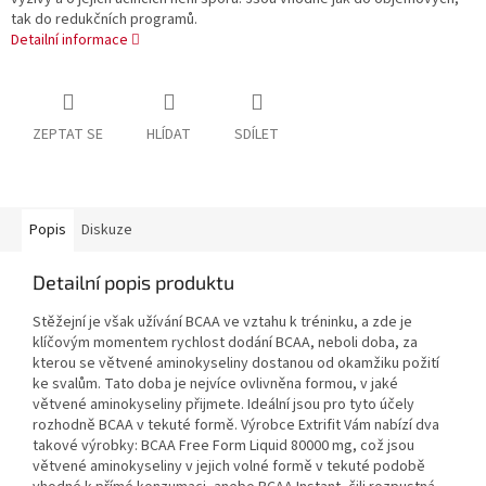
tak do redukčních programů.
Detailní informace
ZEPTAT SE
HLÍDAT
SDÍLET
Popis
Diskuze
Detailní popis produktu
Stěžejní je však užívání BCAA ve vztahu k tréninku, a zde je
klíčovým momentem rychlost dodání BCAA, neboli doba, za
kterou se větvené aminokyseliny dostanou od okamžiku požití
ke svalům. Tato doba je nejvíce ovlivněna formou, v jaké
větvené aminokyseliny přijmete. Ideální jsou pro tyto účely
rozhodně BCAA v tekuté formě. Výrobce Extrifit Vám nabízí dva
takové výrobky: BCAA Free Form Liquid 80000 mg, což jsou
větvené aminokyseliny v jejich volné formě v tekuté podobě