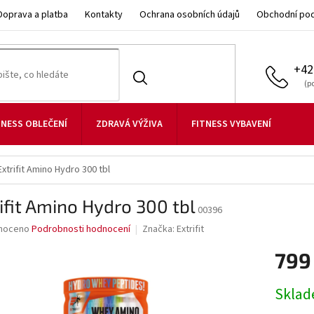
Doprava a platba
Kontakty
Ochrana osobních údajů
Obchodní po
+42
TNESS OBLEČENÍ
ZDRAVÁ VÝŽIVA
FITNESS VYBAVENÍ
Extrifit Amino Hydro 300 tbl
ifit Amino Hydro 300 tbl
00396
né
noceno
Podrobnosti hodnocení
Značka:
Extrifit
ní
799
u
Měrná
Skla
cena: