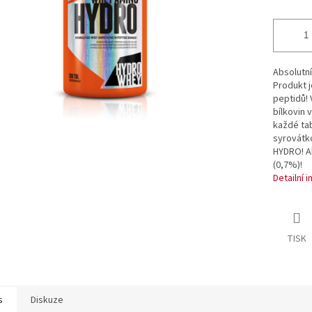
ek.
Absolutní
Produkt 
peptidů! 
bílkovin 
každé ta
syrovátko
HYDRO! A
(0,7%)!
Detailní 
TISK
s
Diskuze