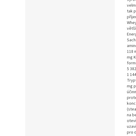
velm
tak p
příj
Whey
větš
Ener
Sacha
amin
118 
mg K
form
5 38
1 14
Tryp
mg p
účin
prot
konce
(ste
na b
otevř
uzav
pro 