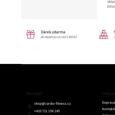
skla
Info
Dárek zdarma
při objednávce nad 2 000 Kč
Z
á
p
a
t
Kontakt
Infor
í
Doprava 
shop
@
cardio-fitness.cz
Kontakt
+420 721 158 245