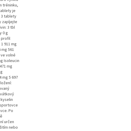
 tréninku,
tablety je
 3 tablety
 zapíjejte
in: 3 tbl
y 0 g
 profil
n 1 911 mg
6 mg 561
 ve volné
g Isoleucin
 471 mg
mg
4 mg 5 697
ložení:
zovaný
ovátkový
 kyselin
 sportovce
ovce. Po
vě
ní určen
žitím nebo