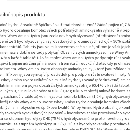
ailní popis produktu
adně hydro! Absolutně špičková vstřebatelnost a téměř žádné pojivo (0,7 
o Hydro obsahuje komplex všech potřebných aminokyselin výhradně v pep
ách. Whey Amino Hydro jsou zcela nové hydrolyzované (předtrávené) amin
bené ze 3 hydrolyzovaných syrovátkových proteinových zdrojů – 90% izolá
oncentrátů. Tablety jsou velmi koncentrované a silné, přitom je však jejich
emně malá a dobře se tedy polykají. Obsah čistých aminokyselin ve Whey A
0,4 % v každé tabletě! Užívání tablet Whey Amino Hydro podporuje růst sva
spívá k jejímu udržení při náročném tréninku či redukční dietě, kdy je ohrož
bolismem. Whey Amino Hydro obsahuje aminokyseliny, které jsou základní 
vin. Bílkoviny jsou vynikající prostředek pro podporu růstu svalové hmoty. 
 Whey Amino Hydro unikátní: velmi silné hydrolyzované (předtrávené) amino
lutním minimem pojiva obsah čistých aminokyselin je 90,4 % v každé tablet
 pouhých 0,7 % nulová hodnota tuku (0,02 g tuku v tabletě) nulová hodnota s
 g sacharidů v tabletě) velmi vysoká hodnota bílkovin (1,54 g hydrolyzovaný
bletě) Popis Whey Amino Hydro: Whey Amino Hydro obsahuje komplex všec
ebných aminokyselin ve špičkové kvalitě. Whey Amino Hydro obsahuje komb
olyzovaných syrovátkových proteinů – hydrolyzovaného proteinového sy
átu se stupněm hydrolýzy DH8 (75 %), hydrolyzovaného proteinového syro
entrátu se stupněm hydrolýzy DH5 (6,1 %) a z hydrolyzovaného proteinov
vátkového koncentrátu se stupněm hydrolýzy DH32 (6,1 %). Whey Amino Hy