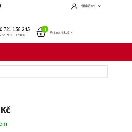
dmínky
Přihlášení
0 721 158 245
NÁKUPNÍ
Prázdný košík
KOŠÍK
 Kč
dem