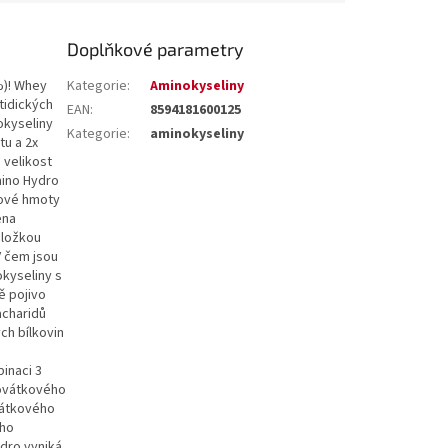
Doplňkové parametry
%)! Whey
Kategorie
:
Aminokyseliny
tidických
EAN
:
8594181600125
okyseliny
Kategorie
:
aminokyseliny
tu a 2x
 velikost
mino Hydro
lové hmoty
ena
složkou
V čem jsou
kyseliny s
ě pojivo
acharidů
ch bílkovin
h
inaci 3
rovátkového
vátkového
ého
dro vyniká