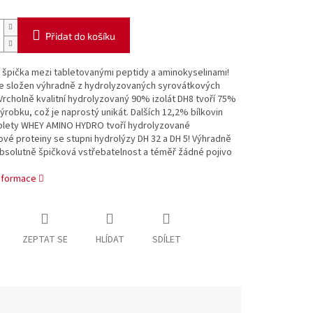
Přidat do košíku
 špička mezi tabletovanými peptidy a aminokyselinami!
je složen výhradně z hydrolyzovaných syrovátkových
Vrcholně kvalitní hydrolyzovaný 90% izolát DH8 tvoří 75%
výrobku, což je naprostý unikát. Dalších 12,2% bílkovin
blety WHEY AMINO HYDRO tvoří hydrolyzované
vé proteiny se stupni hydrolýzy DH 32 a DH 5! Výhradně
bsolutně špičková vstřebatelnost a téměř žádné pojivo
informace
ZEPTAT SE
HLÍDAT
SDÍLET