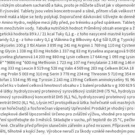
i nízkým obsahem sacharidů a tuku, proto je můžete užívat jak v objemovém
ři rýsování. Tablety jsou velmi koncentrované a silné, přitom však velikost 
emně malá a lépe se tedy polykají. Doporučené dávkování: Užívejte 4x denně
 Amino Hydro, nejlépe mezi jídly před, po tréninku a před spánkem. Tablety
ím množstvím vody. Tabulka nutričních hodnot: Průměrný obsah energie a živ
getická hodnota 89 kJ / 21 kcal Tuky 0,1 g - z toho nasycené mastné kyselin
ridy 0,1 g - z toho cukry 0,1 g Vláknina 0 g Bílkoviny 4,6 g Sůl 0,05 g Typický
okyselin: 100 g 3 tbl Alanin 3 895 mg 241 mg Arginin 1 769 mg 110 mg Cystei
mg Glycin 1 338 mg 83 mg Histidin 1 337 mg 83 mg Kyselina asparagová 9 05
yselina glutamová 14 203 mg 880 mg Lysin celkem 17 644 mg 1 093 mg Lysin
ě* *9686 mg *600 mg Methionin 1 723 mg 107 mg Fenylalanin 2 348 mg 146 m
2 mg 333 mg Leucin 8 519 mg 528 mg Valin 4 569 mg 283 mg Celkem BCAA 18
4 mg Prolin 5 003 mg 310 mg Serin 3 778 mg 234 mg Threonin 5 710 mg 354 
tofan 1 534 mg 95 mg Tyrosin 2 243 mg 139 mg Celkem aminokyseliny 91 96
očet ks v balení celková hmotnost obsahu v 1 balení produktu v g 300 619 S
né látky: hydrolyzovaný proteinový syrovátkový izolát DH8 (75 %), hydroly
einový syrovátkový koncentrát DH5 (6,1 %), hydrolyzovaný proteinový syr
ntrát DH32 (6,1 %), L-lysin HCl protispékavá látka: hořečnaté soli mastných
aran hořečnatý) a fosforečnan vápenatý Upřesnění: Produkt je vhodný i pro
ezlepkové dietě Upozornění: Určeno pro zvláštní výživu, vhodné pro sport
ení spotřebujte do 3 měsíců. Skladujte v suchu, při teplotě do 25 °C, pečli
řené. Chraňte před přímým slunečním zářením a před mrazem. Přípravek ne
děti, těhotné a kojící ženy. Výrobce neručí za škody vzniklé nevhodným pou