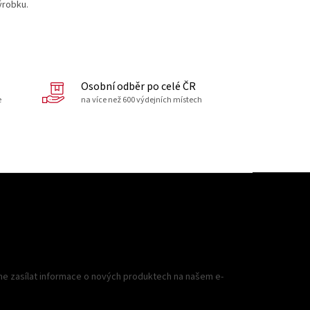
ýrobku.
Osobní odběr po celé ČR
e
na více než 600 výdejních místech
me zasílat informace o nových produktech na našem e-