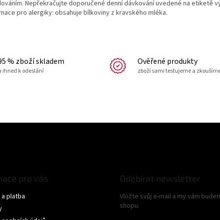
dováním. Nepřekračujte doporučené denní dávkování uvedené na etiketě v
rmace pro alergiky: obsahuje bílkoviny z kravského mléka.
95 % zboží skladem
Ověřené produkty
a ihned k odeslání
zboží sami testujeme a zkouším
mace pro vás
Odebírat newsletter
a platba
Vložte svůj e-mail a my vám bude
shopu.
y