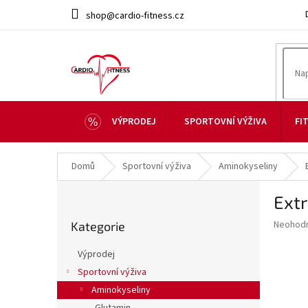
Přejít
shop@cardio-fitness.cz
na
obsah
VÝPRODEJ
SPORTOVNÍ VÝŽIVA
FI
Domů
Sportovní výživa
Aminokyseliny
P
Extr
o
Přeskočit
s
Průměr
Neohod
Kategorie
kategorie
t
hodnoce
r
produkt
Výprodej
a
je
Sportovní výživa
0,0
n
z
Aminokyseliny
n
5