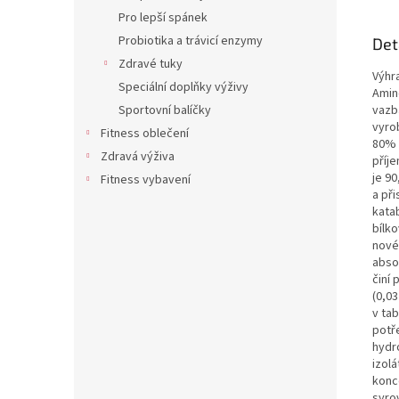
Pro lepší spánek
Probiotika a trávicí enzymy
Det
Zdravé tuky
Výhr
Speciální doplňky výživy
Amin
Sportovní balíčky
vazb
vyro
Fitness oblečení
80% k
Zdravá výživa
příj
je 9
Fitness vybavení
a při
kata
bílko
nové
abso
činí
(0,03
v ta
potř
hydr
izol
konc
syro