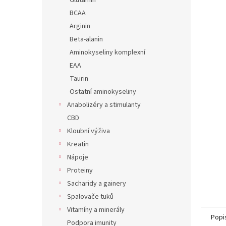
í
Glutamin
hvězdič
p
BCAA
a
Arginin
n
Beta-alanin
e
Aminokyseliny komplexní
l
EAA
Taurin
Ostatní aminokyseliny
Anabolizéry a stimulanty
CBD
Kloubní výživa
Kreatin
Nápoje
Proteiny
Sacharidy a gainery
Spalovače tuků
Vitamíny a minerály
Popi
Podpora imunity