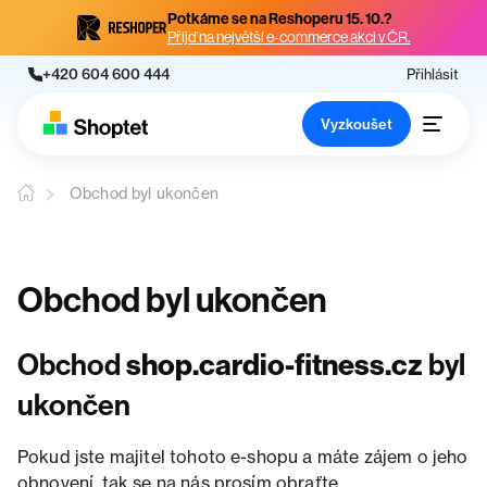
Potkáme se na Reshoperu 15. 10.?
Přijď na největší e-commerce akci v ČR.
+420 604 600 444
Přihlásit
Vyzkoušet
Obchod byl ukončen
Obchod byl ukončen
Obchod
shop.cardio-fitness.cz
byl
ukončen
Pokud jste majitel tohoto e-shopu a máte zájem o jeho
obnovení, tak se na nás prosím obraťte.