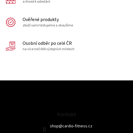
a ihned k odeslání
Ověřené produkty
zboží sami testujeme a zkoušíme
Osobní odběr po celé ČR
na více než 600 výdejních místech
Z
á
p
a
t
Kontakt
í
shop
@
cardio-fitness.cz