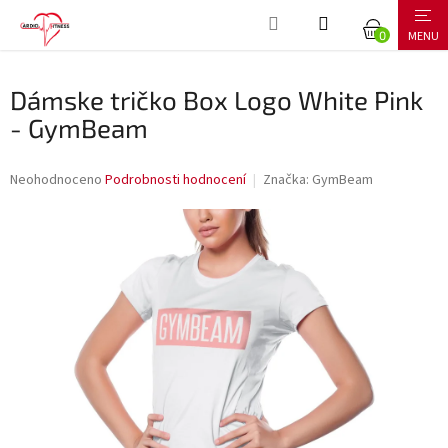
Přejít
NÁKUPNÍ
na
obsah
KOŠÍK
Dámske tričko Box Logo White Pink
- GymBeam
Průměrné
Neohodnoceno
Podrobnosti hodnocení
Značka:
GymBeam
hodnocení
produktu
je
0,0
z
5
hvězdiček.