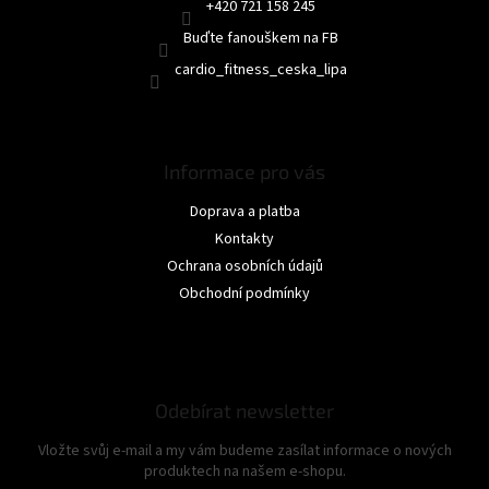
+420 721 158 245
Buďte fanouškem na FB
cardio_fitness_ceska_lipa
Informace pro vás
Doprava a platba
Kontakty
Ochrana osobních údajů
Obchodní podmínky
Odebírat newsletter
Vložte svůj e-mail a my vám budeme zasílat informace o nových
produktech na našem e-shopu.