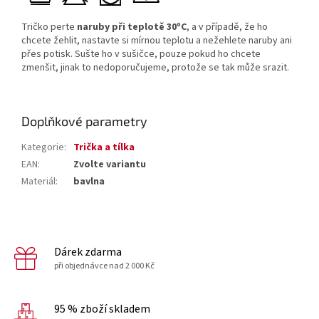
Tričko perte
naruby při teplotě
30ºC
,
a v případě, že ho
chcete žehlit, nastavte si mírnou teplotu a nežehlete naruby ani
přes potisk. Sušte ho v sušičce, pouze pokud ho chcete
zmenšit, jinak to nedoporučujeme, protože se tak může srazit.
Doplňkové parametry
Kategorie
:
Trička a tílka
EAN
:
Zvolte variantu
Materiál
:
bavlna
Dárek zdarma
při objednávce nad 2 000 Kč
95 % zboží skladem