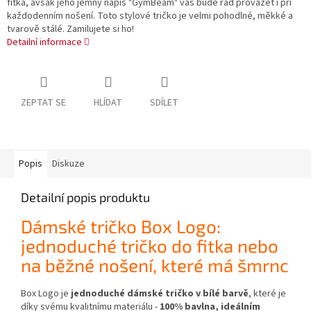
fitka, avšak jeho jemný nápis "GymBeam" vás bude rád provázet i při
každodenním nošení. Toto stylové tričko je velmi pohodlné, měkké a
tvarově stálé. Zamilujete si ho!
Detailní informace
ZEPTAT SE
HLÍDAT
SDÍLET
Popis
Diskuze
Detailní popis produktu
Dámské tričko Box Logo:
jednoduché tričko do fitka nebo
na běžné nošení, které má šmrnc
Box Logo je
jednoduché dámské tričko v bílé barvě
,
které je
díky svému kvalitnímu materiálu -
100% bavlna, ideálním