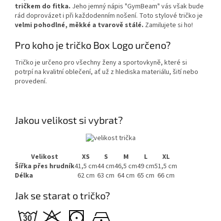
tričkem do fitka.
Jeho jemný nápis "GymBeam" vás však bude
rád doprovázet i při každodenním nošení. Toto stylové tričko je
velmi pohodlné, měkké a tvarově stálé.
Zamilujete si ho!
Pro koho je tričko Box Logo určeno?
Tričko je určeno pro všechny ženy a sportovkyně, které si
potrpí na kvalitní oblečení, ať už z hlediska materiálu, šití nebo
provedení.
Jakou velikost si vybrat?
Velikost
XS
S
M
L
XL
Šířka přes hrudník
41,5 cm
44 cm
46,5 cm
49 cm
51,5 cm
Délka
62 cm
63 cm
64 cm
65 cm
66 cm
Jak se starat o tričko?