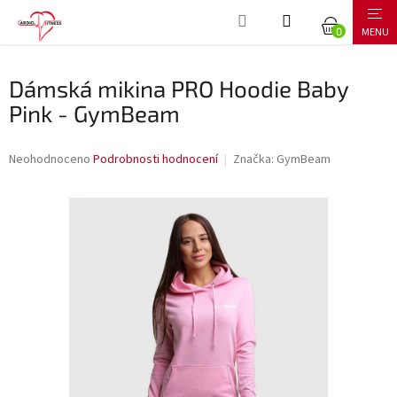
Přejít
NÁKUPNÍ
na
obsah
KOŠÍK
Dámská mikina PRO Hoodie Baby
Pink - GymBeam
Průměrné
Neohodnoceno
Podrobnosti hodnocení
Značka:
GymBeam
hodnocení
produktu
je
0,0
z
5
hvězdiček.