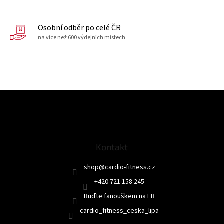
Osobní odběr po celé ČR
na více než 600 výdejních místech
Z
á
p
a
t
Kontakt
í
shop
@
cardio-fitness.cz
+420 721 158 245
Buďte fanouškem na FB
cardio_fitness_ceska_lipa