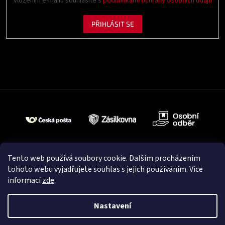
Vložením e-mailu souhlasíte s
podmínkami ochrany osobních údajů
PŘIHLÁSIT SE
Tento web používá soubory cookie. Dalším procházením
tohoto webu vyjadřujete souhlas s jejich používáním. Více
informací
zde
.
Nastavení
Vytvořil Shoptet