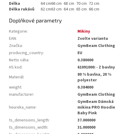
Délka
64 cm
66 cm
68 cm
70 cm
72 cm
Délka rukávů
62 cm
63 cm
64 cm
65 cm
66 cm
Doplňkové parametry
Kategorie
:
Mikiny
EAN
:
Zvolte variantu
Značka
:
GymBeam Clothing
producing_country
:
EU
Netto váha
:
0.380000
HS kod
:
61091000: - Z bavlny
80 % bavlna, 20 %
Materiál
:
polyester
weight
:
0.384000
manufacturer
:
GymBeam Clothing
GymBeam Dámská
heureka_name
:
mikina PRO Hoodie
Baby Pink
ts_dimensions_length
:
37.000000
ts_dimensions_width
:
31.000000