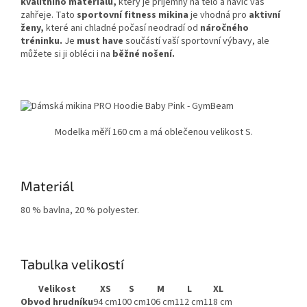
kvalitního materiálu,
který je příjemný na tělo a navíc vás
zahřeje. Tato
sportovní fitness mikina
je vhodná pro
aktivní
ženy,
které ani chladné počasí neodradí od
náročného
tréninku.
Je
must have
součástí vaší sportovní výbavy, ale
můžete si ji obléci i na
běžné nošení.
Modelka měří 160 cm a má oblečenou velikost S.
Materiál
80 % bavlna, 20 % polyester.
Tabulka velikostí
Velikost
XS
S
M
L
XL
Obvod hrudníku
94 cm
100 cm
106 cm
112 cm
118 cm