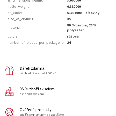
ts_dimensions_height
:
3.000000
netto_weight
:
0.380000
hs_code
:
61091000: - Z bavlny
size_of_clothing
:
XS
80 % bavlna, 20 %
material
:
polyester
colors
:
růžová
number_of_pieces_per_package_o
:
24
Dárek zdarma
při objednávce nad 2 000 Kč
95 % zboží skladem
a ihned k odeslání
Ověřené produkty
zboží sami testujeme a zkoušíme