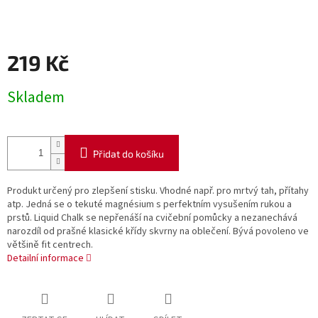
219 Kč
Měrná
Skladem
cena:
Přidat do košíku
Produkt určený pro zlepšení stisku. Vhodné např. pro mrtvý tah, přítahy
atp. Jedná se o tekuté magnésium s perfektním vysušením rukou a
prstů. Liquid Chalk se nepřenáší na cvičební pomůcky a nezanechává
narozdíl od prašné klasické křídy skvrny na oblečení. Bývá povoleno ve
většině fit centrech.
Detailní informace