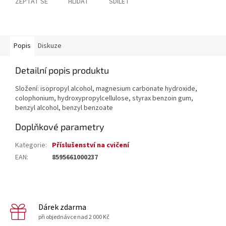
ZEPTAT SE
HLÍDAT
SDÍLET
Popis
Diskuze
Detailní popis produktu
Složení: isopropyl alcohol, magnesium carbonate hydroxide,
colophonium, hydroxypropylcellulose, styrax benzoin gum,
benzyl alcohol, benzyl benzoate
Doplňkové parametry
Kategorie
:
Příslušenství na cvičení
EAN
:
8595661000237
Dárek zdarma
při objednávce nad 2 000 Kč