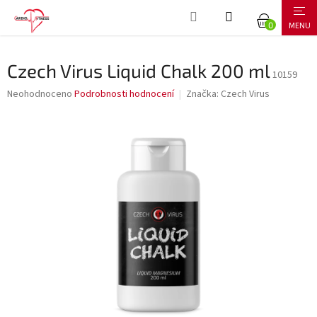
Přejít
NÁKUPNÍ
na
obsah
KOŠÍK
Czech Virus Liquid Chalk 200 ml
10159
Průměrné
Neohodnoceno
Podrobnosti hodnocení
Značka:
Czech Virus
hodnocení
produktu
je
0,0
z
5
hvězdiček.