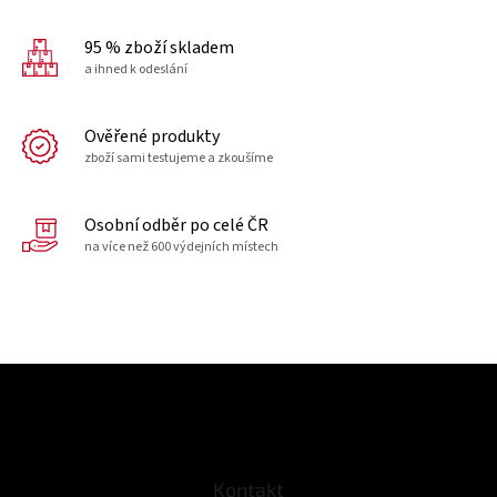
95 % zboží skladem
a ihned k odeslání
Ověřené produkty
zboží sami testujeme a zkoušíme
Osobní odběr po celé ČR
na více než 600 výdejních místech
Z
á
p
a
t
Kontakt
í