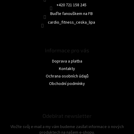
+420 721 158 245
Buďte fanouškem na FB
cardio_fitness_ceska_lipa
Informace pro vás
Doprava a platba
Kontakty
Ochrana osobních údajů
Obchodní podmínky
Odebírat newsletter
Vložte svůj e-mail a my vám budeme zasílat informace o nových
produktech na našem e-shopu.