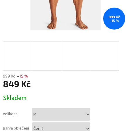
999 Kč
–15 %
999 Kč
–15 %
849 Kč
Měrná
Skladem
cena:
Velikost
Barva oblečení