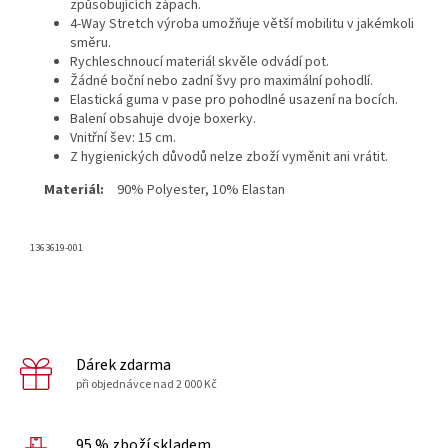
způsobujících zápach.
4-Way Stretch výroba umožňuje větší mobilitu v jakémkoli
směru.
Rychleschnoucí materiál skvěle odvádí pot.
Žádné boční nebo zadní švy pro maximální pohodlí.
Elastická guma v pase pro pohodlné usazení na bocích.
Balení obsahuje dvoje boxerky.
Vnitřní šev: 15 cm.
Z hygienických důvodů nelze zboží vyměnit ani vrátit.
Materiál:
90% Polyester, 10% Elastan
1363619-001
Dárek zdarma
při objednávce nad 2 000 Kč
95 % zboží skladem