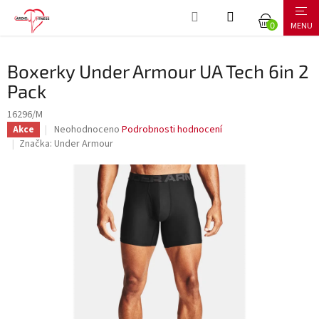
Přejít
NÁKUPNÍ
na
obsah
KOŠÍK
Boxerky Under Armour UA Tech 6in 2
Pack
16296/M
Průměrné
Neohodnoceno
Podrobnosti hodnocení
Akce
hodnocení
Značka:
Under Armour
produktu
je
0,0
z
5
hvězdiček.