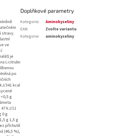
Doplňkové parametry
dmíněně
Kategorie
:
Aminokyseliny
statečném
EAN
:
Zvolte variantu
 stravy.
Kategorie
:
aminokyseliny
lastní
se ve
cí
alát) je
a L-citrulin
blíbenou
plněná po
ičních
kJ/341 kcal
asycené
 <0,5 g
 limeta
 47 kJ/11
g 0 g
1,5 g 1,5 g
 bez příchutě
čná (46,5 %),