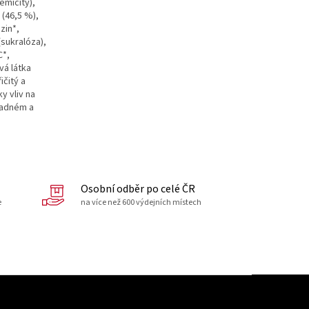
emičitý),
á (46,5 %),
zin*,
(sukralóza),
C*,
avá látka
ičitý a
y vliv na
ladném a
Osobní odběr po celé ČR
e
na více než 600 výdejních místech