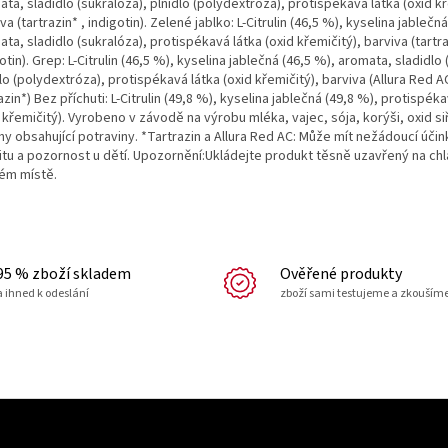
ta, sladidlo (sukralóza), plnidlo (polydextróza), protispékavá látka (oxid kř
va (tartrazin* , indigotin). Zelené jablko: L-Citrulin (46,5 %), kyselina jablečn
ta, sladidlo (sukralóza), protispékavá látka (oxid křemičitý), barviva (tartra
otin). Grep: L-Citrulin (46,5 %), kyselina jablečná (46,5 %), aromata, sladidlo 
lo (polydextróza), protispékavá látka (oxid křemičitý), barviva (Allura Red A
azin*) Bez příchuti: L-Citrulin (49,8 %), kyselina jablečná (49,8 %), protispék
 křemičitý). Vyrobeno v závodě na výrobu mléka, vajec, sója, korýši, oxid siř
y obsahující potraviny. *Tartrazin a Allura Red AC: Může mít nežádoucí účink
vitu a pozornost u dětí. Upozornění:Ukládejte produkt těsně uzavřený na ch
ém místě.
95 % zboží skladem
Ověřené produkty
a ihned k odeslání
zboží sami testujeme a zkouším