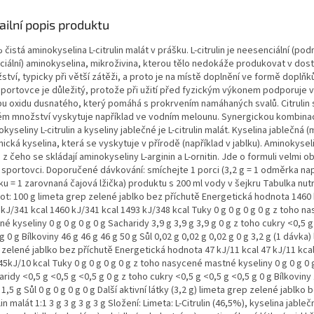
ailní popis produktu
čistá aminokyselina L-citrulin malát v prášku. L-citrulin je neesenciální (po
ciální) aminokyselina, mikroživina, kterou tělo nedokáže produkovat v do
tví, typicky při větší zátěži, a proto je na místě doplnění ve formě doplňků
sportovce je důležitý, protože při užití před fyzickým výkonem podporuje v
bu oxidu dusnatého, který pomáhá s prokrvením namáhaných svalů. Citrulin 
ém množství vyskytuje například ve vodním melounu. Synergickou kombina
kyseliny L-citrulin a kyseliny jablečné je L-citrulin malát. Kyselina jablečná (m
ická kyselina, která se vyskytuje v přírodě (například v jablku). Aminokyselin
, z čeho se skládají aminokyseliny L-arginin a L-ornitin. Jde o formuli velmi o
 sportovci. Doporučené dávkování: smíchejte 1 porci (3,2 g = 1 odměrka na
u = 1 zarovnaná čajová lžička) produktu s 200 ml vody v šejkru Tabulka nutr
ot: 100 g limeta grep zelené jablko bez příchutě Energetická hodnota 1460 
kJ/341 kcal 1460 kJ/341 kcal 1493 kJ/348 kcal Tuky 0 g 0 g 0 g 0 g z toho n
é kyseliny 0 g 0 g 0 g 0 g Sacharidy 3,9 g 3,9 g 3,9 g 0 g z toho cukry <0,5 g
g 0 g Bílkoviny 46 g 46 g 46 g 50 g Sůl 0,02 g 0,02 g 0,02 g 0 g 3,2 g (1 dávka)
 zelené jablko bez příchutě Energetická hodnota 47 kJ/11 kcal 47 kJ/11 kcal
45kJ/10 kcal Tuky 0 g 0 g 0 g 0 g z toho nasycené mastné kyseliny 0 g 0 g 0 
ridy <0,5 g <0,5 g <0,5 g 0 g z toho cukry <0,5 g <0,5 g <0,5 g 0 g Bílkoviny 
 1,5 g Sůl 0 g 0 g 0 g 0 g Další aktivní látky (3,2 g) limeta grep zelené jablko
lin malát 1:1 3 g 3 g 3 g 3 g Složení: Limeta: L-Citrulin (46,5%), kyselina jable