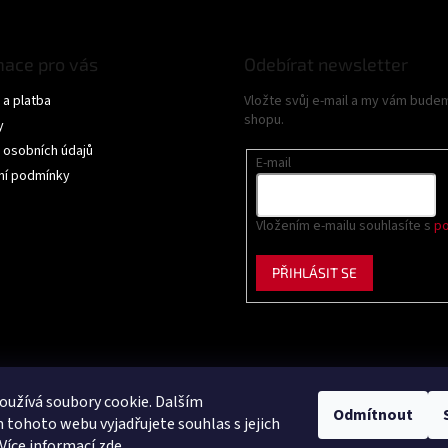
mace pro vás
Odebírat newsletter
a platba
Vložte svůj e-mail a my vám bude
shopu.
y
 osobních údajů
E-mail
í podmínky
Vložením e-mailu souhlasíte s
po
PŘIHLÁSIT SE
užívá soubory cookie. Dalším
Odmítnout
tohoto webu vyjadřujete souhlas s jejich
Více informací
zde
.