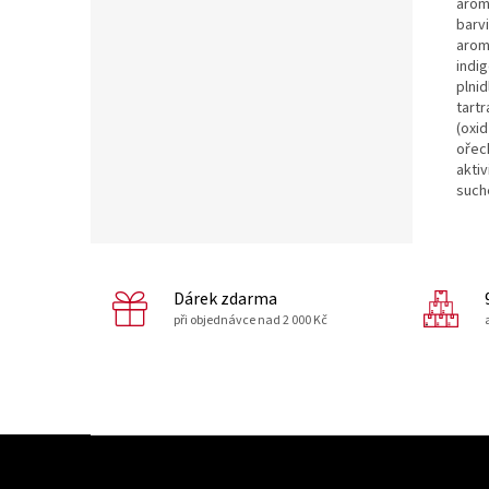
aroma
barvi
aroma
indig
plnid
tartr
(oxid
ořech
akti
such
Dárek zdarma
při objednávce nad 2 000 Kč
Z
á