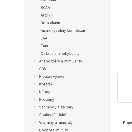
í
Glutamin
hvězdič
p
BCAA
a
Arginin
n
Beta-alanin
e
Aminokyseliny komplexní
l
EAA
Taurin
Ostatní aminokyseliny
Anabolizéry a stimulanty
CBD
Kloubní výživa
Kreatin
Nápoje
Proteiny
Sacharidy a gainery
Spalovače tuků
Vitamíny a minerály
Popi
Podpora imunity