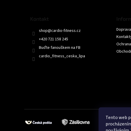
p
a
t
Kontakt
Infor
í
Doprava 
shop
@
cardio-fitness.cz
Kontakt
+420 721 158 245
Ochrana
Buďte fanouškem na FB
Obchodn
cardio_fitness_ceska_lipa
Tento web po
procházením 
používáním. 