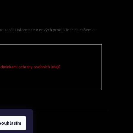
me zasílat informace o nových produktech na našem e-
dmínkami ochrany osobních údajů
Souhlasím