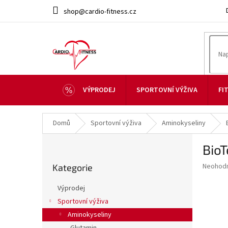
Přejít
shop@cardio-fitness.cz
na
obsah
VÝPRODEJ
SPORTOVNÍ VÝŽIVA
FI
Domů
Sportovní výživa
Aminokyseliny
P
BioT
o
Přeskočit
s
Průměr
Neohod
Kategorie
kategorie
t
hodnoce
r
produkt
Výprodej
a
je
Sportovní výživa
0,0
n
z
Aminokyseliny
n
5