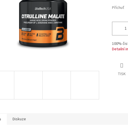
ek.
Příchuť
100% čist
Detailní 
TISK
s
Diskuze