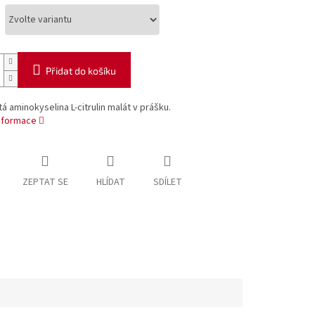
Přidat do košíku
á aminokyselina L-citrulin malát v prášku.
informace
ZEPTAT SE
HLÍDAT
SDÍLET