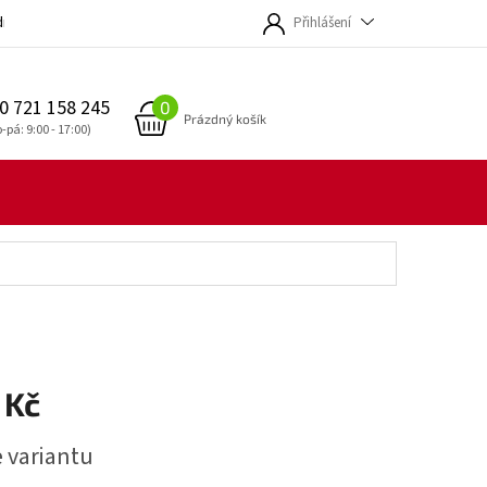
dmínky
Přihlášení
0 721 158 245
NÁKUPNÍ
Prázdný košík
KOŠÍK
 Kč
e variantu