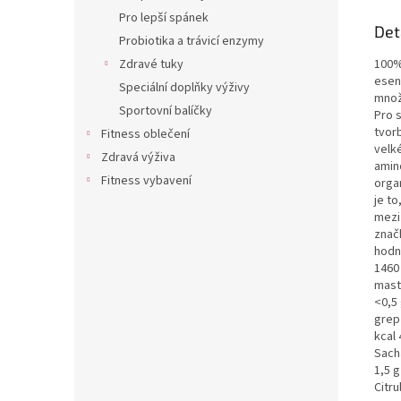
Pro lepší spánek
Det
Probiotika a trávicí enzymy
100% 
Zdravé tuky
esen
Speciální doplňky výživy
množs
Sportovní balíčky
Pro 
tvor
Fitness oblečení
velk
Zdravá výživa
amino
Fitness vybavení
organ
je to
mezi
značk
hodn
1460 
mastn
<0,5 
grep
kcal 
Sacha
1,5 g
Citru