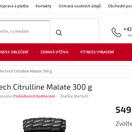
Doprava a platba
Kontakty
Ochrana osobních údajů
Obchodní po
+42
TNESS OBLEČENÍ
ZDRAVÁ VÝŽIVA
FITNESS VYBAVENÍ
BioTech Citrulline Malate 300 g
ech Citrulline Malate 300 g
né
noceno
Podrobnosti hodnocení
Značka:
BioTech
ní
549
u
Měrná
Zvolt
cena: