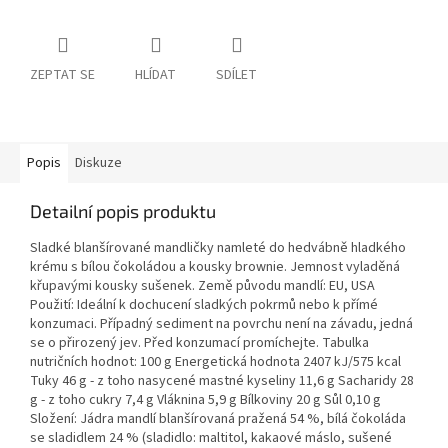
ZEPTAT SE
HLÍDAT
SDÍLET
Popis
Diskuze
Detailní popis produktu
Sladké blanšírované mandličky namleté do hedvábně hladkého
krému s bílou čokoládou a kousky brownie. Jemnost vyladěná
křupavými kousky sušenek. Země původu mandlí: EU, USA
Použití: Ideální k dochucení sladkých pokrmů nebo k přímé
konzumaci. Případný sediment na povrchu není na závadu, jedná
se o přirozený jev. Před konzumací promíchejte. Tabulka
nutričních hodnot: 100 g Energetická hodnota 2407 kJ/575 kcal
Tuky 46 g - z toho nasycené mastné kyseliny 11,6 g Sacharidy 28
g - z toho cukry 7,4 g Vláknina 5,9 g Bílkoviny 20 g Sůl 0,10 g
Složení: Jádra mandlí blanšírovaná pražená 54 %, bílá čokoláda
se sladidlem 24 % (sladidlo: maltitol, kakaové máslo, sušené