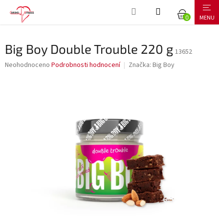
Přejít
NÁKUPNÍ
na
obsah
KOŠÍK
Big Boy Double Trouble 220 g
13652
Průměrné
Neohodnoceno
Podrobnosti hodnocení
Značka:
Big Boy
hodnocení
produktu
je
0,0
z
5
hvězdiček.