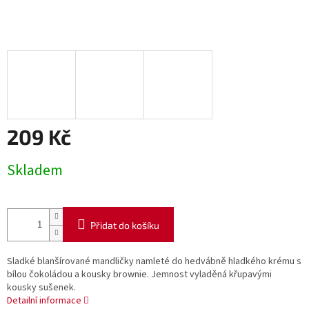
209 Kč
Měrná
Skladem
cena:
Přidat do košíku
Sladké blanšírované mandličky namleté do hedvábně hladkého krému s
bílou čokoládou a kousky brownie. Jemnost vyladěná křupavými
kousky sušenek.
Detailní informace