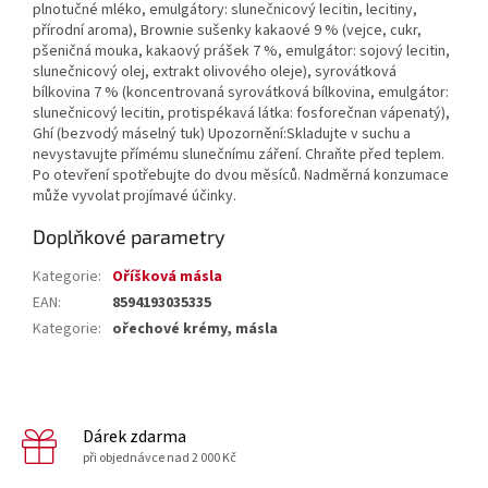
plnotučné mléko, emulgátory: slunečnicový lecitin, lecitiny,
přírodní aroma), Brownie sušenky kakaové 9 % (vejce, cukr,
pšeničná mouka, kakaový prášek 7 %, emulgátor: sojový lecitin,
slunečnicový olej, extrakt olivového oleje), syrovátková
bílkovina 7 % (koncentrovaná syrovátková bílkovina, emulgátor:
slunečnicový lecitin, protispékavá látka: fosforečnan vápenatý),
Ghí (bezvodý máselný tuk) Upozornění:Skladujte v suchu a
nevystavujte přímému slunečnímu záření. Chraňte před teplem.
Po otevření spotřebujte do dvou měsíců. Nadměrná konzumace
může vyvolat projímavé účinky.
Doplňkové parametry
Kategorie
:
Oříšková másla
EAN
:
8594193035335
Kategorie
:
ořechové krémy, másla
Dárek zdarma
při objednávce nad 2 000 Kč