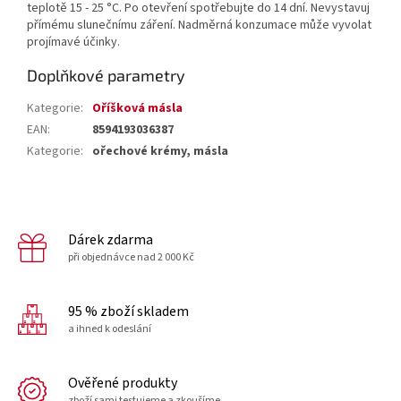
teplotě 15 - 25 °C. Po otevření spotřebujte do 14 dní. Nevystavuj
přímému slunečnímu záření. Nadměrná konzumace může vyvolat
projímavé účinky.
Doplňkové parametry
Kategorie
:
Oříšková másla
EAN
:
8594193036387
Kategorie
:
ořechové krémy, másla
Dárek zdarma
při objednávce nad 2 000 Kč
95 % zboží skladem
a ihned k odeslání
Ověřené produkty
zboží sami testujeme a zkoušíme