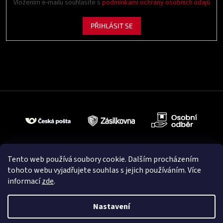
Vložením e-mailu souhlasíte s
podmínkami ochrany osobních údajů
PŘIHLÁSIT SE
Tento web používá soubory cookie. Dalším procházením
tohoto webu vyjadřujete souhlas s jejich používáním. Více
informací
zde
.
Nastavení
Vytvořil Shoptet