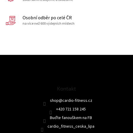
Osobní odběr po celé ČR
na více než 600 výdejních místech
Z
á
p
a
t
Kontakt
í
shop
@
cardio-fitness.cz
+420 721 158 245
Buďte fanouškem na FB
cardio_fitness_ceska_lipa