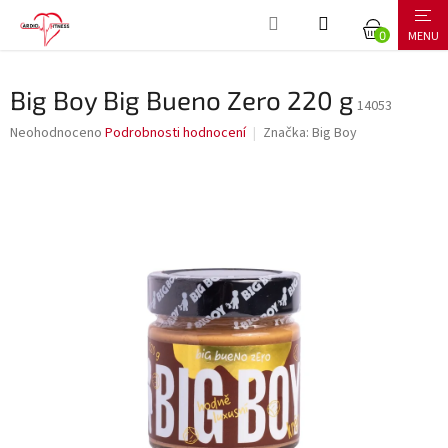
Přejít
NÁKUPNÍ
na
obsah
KOŠÍK
Big Boy Big Bueno Zero 220 g
14053
Průměrné
Neohodnoceno
Podrobnosti hodnocení
Značka:
Big Boy
hodnocení
produktu
je
0,0
z
5
hvězdiček.