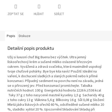
ZEPTAT SE
HLÍDAT
SDÍLET
Popis
Diskuze
Detailní popis produktu
Užij si luxusní chuť Big Buena bez výčitek. Ultra jemný
lískoořechový krém a sušené mléko oslazené březovým
cukrem. Vyvážená a zdravá svačinka, která maximálně uspokojí
tvoje chuťové pohárky. Bye bye kila navíc! Použití: Ideální na
vaření, k dochucení sladkých a slaných pokrmů nebo k přímé
konzumaci. Případný sediment na povrchu není na závadu, jedná
se o přirozený jev. Před konzumací promíchejte. Tabulka
nutričních hodnot: 100 g Energetická hodnota 2226 kJ/536 kcal
Tuky 37 g z toho nasycené mastné kyseliny 2,5 g Sacharidy 40 g
z toho cukry 13 g Vláknina 5,6 g Bílkoviny 16 g Sůl 0,08 g Složení:
Mletá jádra lískových ořechů 60 %, odstředěné sušené mléko 20
%, sladidlo: xylitol 20 %. Upozornění:Skladování Skladuj při