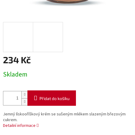
234 Kč
Měrná
Skladem
cena:
Přidat do košíku
Jemný lískooříškový krém se sušeným mlékem slazeným březovým
cukrem.
Detailní informace